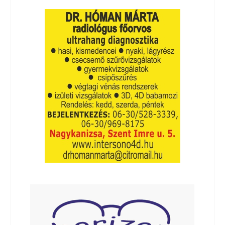
http://kanizsainfo.hu/wp-content/uploads/dr-suto.jpg