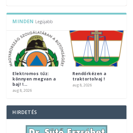
MINDEN
Legújabb
Elektromos tűz:
Rendőrkézen a
könnyen megvan a
traktortolvaj !
baj! !...
ÖNKORMÁNYZATI BÉRLAKÁSOK
NAGYKANIZSAI SZUPERINFÓ 2026/32. HÉT
TERVEZETT ÁRAMSZÜNET
GYÓGYSZERTÁRI ÜGYELET NAGYKANIZSA –
VÉRADÁSOK: ZALA VÁRMEGYE – AUGUSZTUS
aug 8, 2026
AUGUSZTUS
7-14.
aug 8, 2026
HIRDETÉS