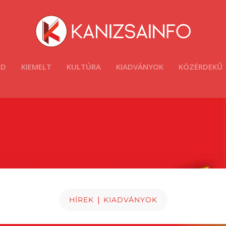
ÓD
KIEMELT
KULTÚRA
KIADVÁNYOK
KÖZÉRDEKŰ
|
HÍREK
KIADVÁNYOK