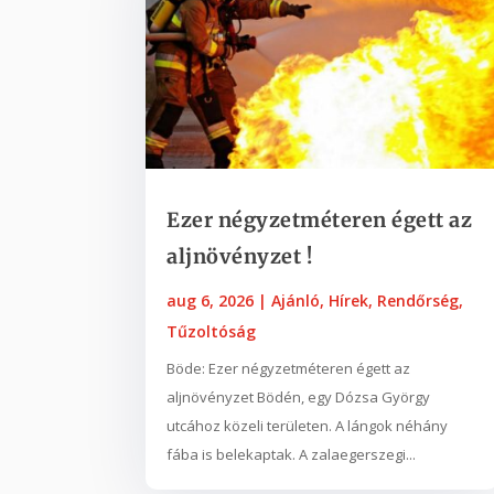
Ezer négyzetméteren égett az
aljnövényzet !
aug 6, 2026
|
Ajánló
,
Hírek
,
Rendőrség
,
Tűzoltóság
Böde: Ezer négyzetméteren égett az
aljnövényzet Bödén, egy Dózsa György
utcához közeli területen. A lángok néhány
fába is belekaptak. A zalaegerszegi...