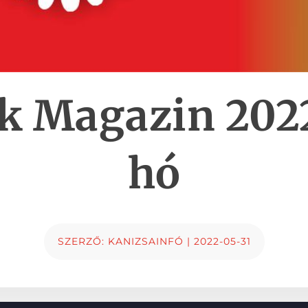
k Magazin 202
hó
SZERZŐ:
KANIZSAINFÓ
|
2022-05-31