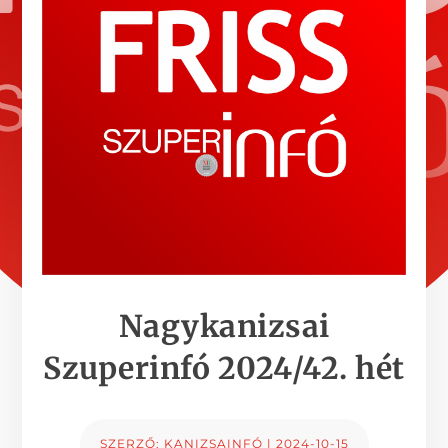
Nagykanizsai
Szuperinfó 2024/42. hét
SZERZŐ:
KANIZSAINFÓ
|
2024-10-15