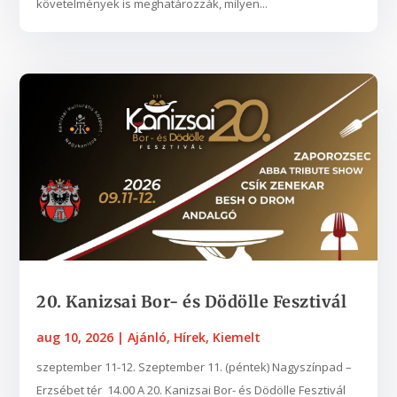
követelmények is meghatározzák, milyen...
20. Kanizsai Bor- és Dödölle Fesztivál
aug 10, 2026
|
Ajánló
,
Hírek
,
Kiemelt
szeptember 11-12. Szeptember 11. (péntek) Nagyszínpad –
Erzsébet tér 14.00 A 20. Kanizsai Bor- és Dödölle Fesztivál