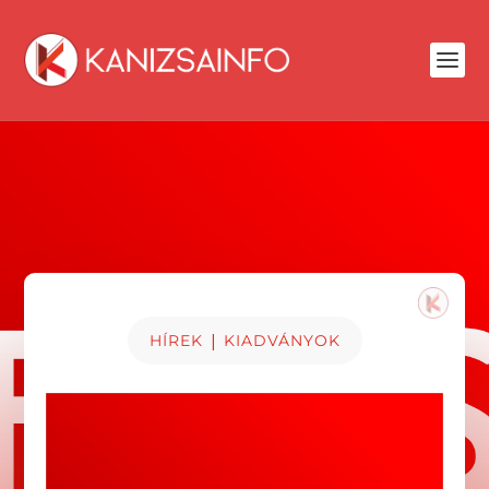
|
HÍREK
KIADVÁNYOK