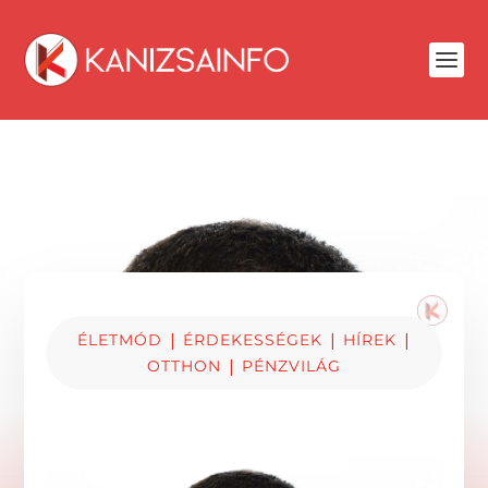
|
|
|
ÉLETMÓD
ÉRDEKESSÉGEK
HÍREK
|
OTTHON
PÉNZVILÁG