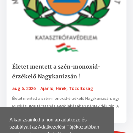
Életet mentett a szén-monoxid-
érzékelő Nagykanizsán !
aug 6, 2026
|
Ajánló
,
Hírek
,
Tűzoltóság
Életet mentett a szén-monoxid-érzékelő Nagykanizsán, egy
Munkás utcai társasház egyik lakásában péntek délután. A
készülék egy nyílt égésterű vízmelegítő...
A kanizsainfo.hu honlap adatkezelés
szabályait az Adatkezelési Tájékoztatóban