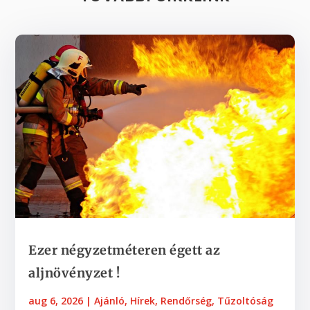
Ezer négyzetméteren égett az
aljnövényzet !
aug 6, 2026
|
Ajánló
,
Hírek
,
Rendőrség
,
Tűzoltóság