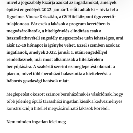
mivel a jogszabály kizárja azokat az ingatlanokat, amelyek
építési engedélyét 2022. január 1. előtt adták ki – hívta fel a
figyelmet Vincze Krisztián, a GV Hitelközpont ügyvezető-
tulajdonosa. Bár ezek a lakások a program keretében is
megvásárolhatók, a hiteligénylés elindítása csak a
használatbavételi engedély megszerzése után lehetséges, ami
akár 12–18 hónapot is igénybe vehet. Ezzel szemben azok az
ingatlanok, amelyek 2022. január 1. utáni engedéllyel
rendelkeznek, már most alkalmasak a hitelkérelem
benyújtására. A szakértő szerint ez meglepetést okozott a
piacon, mivel több beruházó halasztotta a kivitelezést a
háborús gazdasági hatások miatt.
Meglepetést okozott számos beruházónak és vásárlónak, hogy
több jelenleg épülő társasházi ingatlan kiesik a kedvezményes
konstrukciójú hitellel megvásárolható lakások köréből.
Nem minden ingatlan felel meg