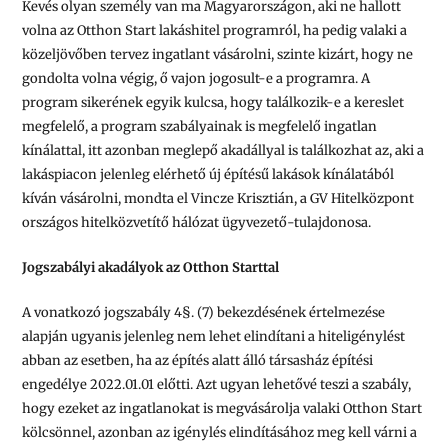
Kevés olyan személy van ma Magyarországon, aki ne hallott
volna az Otthon Start lakáshitel programról, ha pedig valaki a
közeljövőben tervez ingatlant vásárolni, szinte kizárt, hogy ne
gondolta volna végig, ő vajon jogosult-e a programra. A
program sikerének egyik kulcsa, hogy találkozik-e a kereslet
megfelelő, a program szabályainak is megfelelő ingatlan
kínálattal, itt azonban meglepő akadállyal is találkozhat az, aki a
lakáspiacon jelenleg elérhető új építésű lakások kínálatából
kíván vásárolni, mondta el Vincze Krisztián, a GV Hitelközpont
országos hitelközvetítő hálózat ügyvezető-tulajdonosa.
Jogszabályi akadályok az Otthon Starttal
A vonatkozó jogszabály 4§. (7) bekezdésének értelmezése
alapján ugyanis jelenleg nem lehet elindítani a hiteligénylést
abban az esetben, ha az építés alatt álló társasház építési
engedélye 2022.01.01 előtti. Azt ugyan lehetővé teszi a szabály,
hogy ezeket az ingatlanokat is megvásárolja valaki Otthon Start
kölcsönnel, azonban az igénylés elindításához meg kell várni a