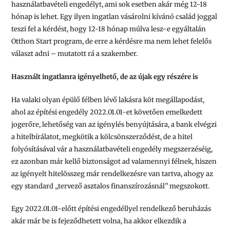
használatbavételi engedélyt, ami sok esetben akár még 12-18
hónap is lehet. Egy ilyen ingatlan vásárolni kívánó család joggal
teszi fel a kérdést, hogy 12-18 hónap múlva lesz-e egyáltalán
Otthon Start program, de erre a kérdésre ma nem lehet felelős
választ adni – mutatott rá a szakember.
Használt ingatlanra igényelhető, de az újak egy részére is
Ha valaki olyan épülő félben lévő lakásra köt megállapodást,
ahol az építési engedély 2022.01.01-et követően emelkedett
jogerőre, lehetőség van az igénylés benyújtására, a bank elvégzi
a hitelbírálatot, megkötik a kölcsönszerződést, de a hitel
folyósításával vár a használatbavételi engedély megszerzéséig,
ez azonban már kellő biztonságot ad valamennyi félnek, hiszen
az igényelt hitelösszeg már rendelkezésre van tartva, ahogy az
egy standard „tervező asztalos finanszírozásnál” megszokott.
Egy 2022.01.01-előtt építési engedéllyel rendelkező beruházás
akár már be is fejeződhetett volna, ha akkor elkezdik a