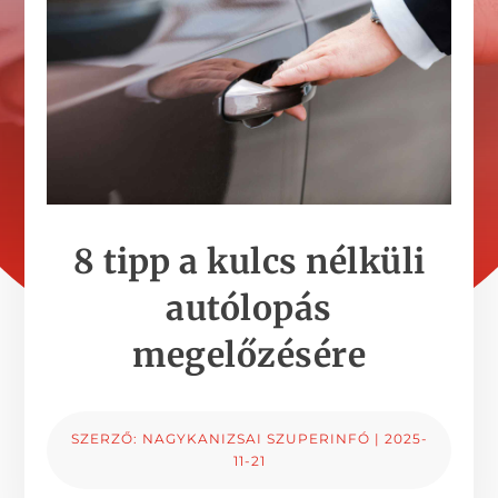
8 tipp a kulcs nélküli
autólopás
megelőzésére
SZERZŐ:
NAGYKANIZSAI SZUPERINFÓ
|
2025-
11-21