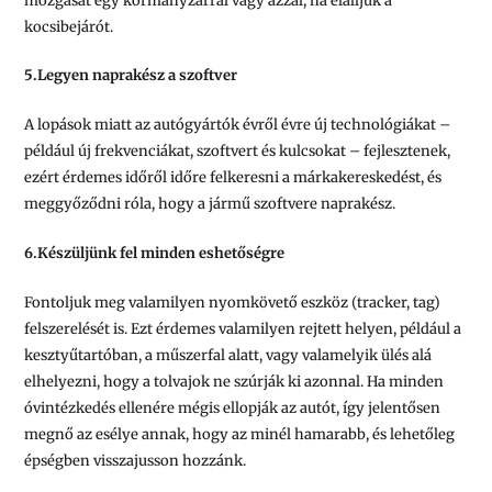
mozgását egy kormányzárral vagy azzal, ha elálljuk a
kocsibejárót.
5.Legyen naprakész a szoftver
A lopások miatt az autógyártók évről évre új technológiákat –
például új frekvenciákat, szoftvert és kulcsokat – fejlesztenek,
ezért érdemes időről időre felkeresni a márkakereskedést, és
meggyőződni róla, hogy a jármű szoftvere naprakész.
6.Készüljünk fel minden eshetőségre
Fontoljuk meg valamilyen nyomkövető eszköz (tracker, tag)
felszerelését is. Ezt érdemes valamilyen rejtett helyen, például a
kesztyűtartóban, a műszerfal alatt, vagy valamelyik ülés alá
elhelyezni, hogy a tolvajok ne szúrják ki azonnal. Ha minden
óvintézkedés ellenére mégis ellopják az autót, így jelentősen
megnő az esélye annak, hogy az minél hamarabb, és lehetőleg
épségben visszajusson hozzánk.