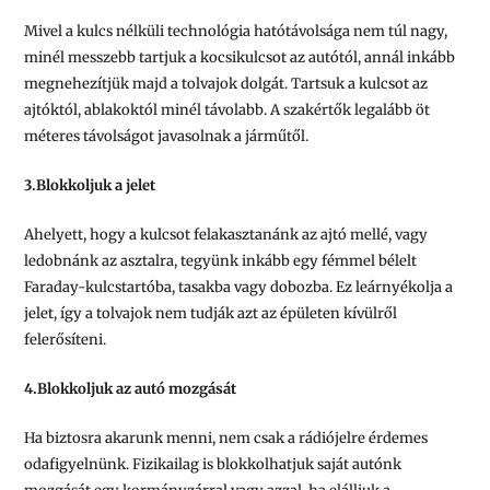
Mivel a kulcs nélküli technológia hatótávolsága nem túl nagy,
minél messzebb tartjuk a kocsikulcsot az autótól, annál inkább
megnehezítjük majd a tolvajok dolgát. Tartsuk a kulcsot az
ajtóktól, ablakoktól minél távolabb. A szakértők legalább öt
méteres távolságot javasolnak a járműtől.
3.Blokkoljuk a jelet
Ahelyett, hogy a kulcsot felakasztanánk az ajtó mellé, vagy
ledobnánk az asztalra, tegyünk inkább egy fémmel bélelt
Faraday-kulcstartóba, tasakba vagy dobozba. Ez leárnyékolja a
jelet, így a tolvajok nem tudják azt az épületen kívülről
felerősíteni.
4.Blokkoljuk az autó mozgását
Ha biztosra akarunk menni, nem csak a rádiójelre érdemes
odafigyelnünk. Fizikailag is blokkolhatjuk saját autónk