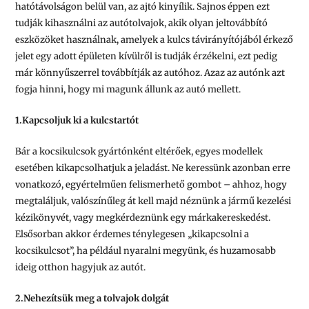
hatótávolságon belül van, az ajtó kinyílik. Sajnos éppen ezt
tudják kihasználni az autótolvajok, akik olyan jeltovábbító
eszközöket használnak, amelyek a kulcs távirányítójából érkező
jelet egy adott épületen kívülről is tudják érzékelni, ezt pedig
már könnyűszerrel továbbítják az autóhoz. Azaz az autónk azt
fogja hinni, hogy mi magunk állunk az autó mellett.
1.Kapcsoljuk ki a kulcstartót
Bár a kocsikulcsok gyártónként eltérőek, egyes modellek
esetében kikapcsolhatjuk a jeladást. Ne keressünk azonban erre
vonatkozó, egyértelműen felismerhető gombot – ahhoz, hogy
megtaláljuk, valószínűleg át kell majd néznünk a jármű kezelési
kézikönyvét, vagy megkérdeznünk egy márkakereskedést.
Elsősorban akkor érdemes ténylegesen „kikapcsolni a
kocsikulcsot”, ha például nyaralni megyünk, és huzamosabb
ideig otthon hagyjuk az autót.
2.Nehezítsük meg a tolvajok dolgát