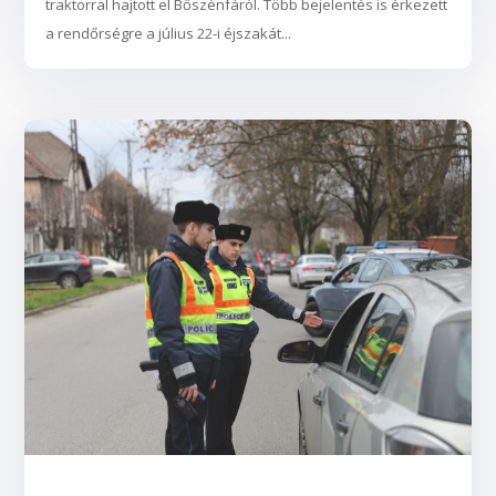
traktorral hajtott el Bőszénfáról. Több bejelentés is érkezett
a rendőrségre a július 22-i éjszakát...