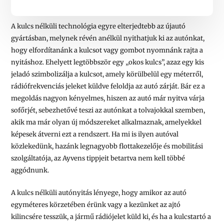
A kulcs nélküli technológia egyre elterjedtebb az újautó
gyártásban, melynek révén anélkül nyithatjuk ki az autónkat,
hogy elfordítanánk a kulcsot vagy gombot nyomnánk rajta a
nyitáshoz. Ehelyett legtöbbször egy „okos kulcs”, azaz egy kis
jeladó szimbolizálja a kulcsot, amely körülbelül egy méterről,
rádiófrekvenciás jeleket küldve feloldja az autó zárját. Bár ez a
megoldás nagyon kényelmes, hiszen az autó már nyitva várja
sofőrjét, sebezhetővé teszi az autónkat a tolvajokkal szemben,
akik ma már olyan új módszereket alkalmaznak, amelyekkel
képesek átverni ezt a rendszert. Ha mi is ilyen autóval
közlekedünk, hazánk legnagyobb flottakezelője és mobilitási
szolgáltatója, az Ayvens tippjeit betartva nem kell többé
aggódnunk.
A kulcs nélküli autónyitás lényege, hogy amikor az autó
egyméteres körzetében érünk vagy a kezünket az ajtó
kilincsére tesszük, a jármű rádiójelet küld ki, és ha a kulcstartó a