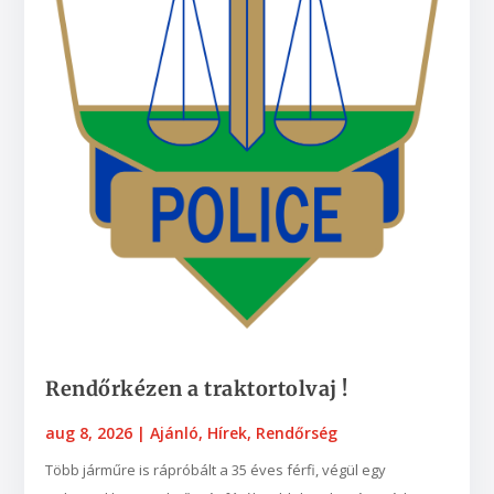
Rendőrkézen a traktortolvaj !
aug 8, 2026
|
Ajánló
,
Hírek
,
Rendőrség
Több járműre is rápróbált a 35 éves férfi, végül egy