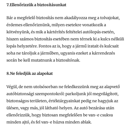
7.Ellenőrizzük a biztosításunkat
Bár a megfelelő biztosítás nem akadályozza meg a tolvajokat,
érdemes ellenőriznünk, milyen esetekre vonatkozik a
kötvényünk, és mik a kártérítés feltételei autólopás esetén,
hiszen számos biztosítás esetében nem térnek ki a kulcs nélküli
lopás helyzetére. Fontos az is, hogy a jármű iratait és kulcsait
soha ne tároljuk a járműben, ugyanis ezeket a kárrendezés
során be kell mutatnunk a biztosítónak.
8.
Ne feledjük az alapokat
Végül, de nem utolsósorban ne feledkezzünk meg az alapvető
autóbiztonsági szempontokról: parkoljunk jól megvilágított,
biztonságos területen, értéktárgyainkat pedig ne hagyjuk az
ülésen, vagy más, jól látható helyen. Az autó bezárása után
ellenőrizzük, hogy biztosan megfelelően be van-e csukva
minden ajtó, és fel van-e húzva minden ablak.