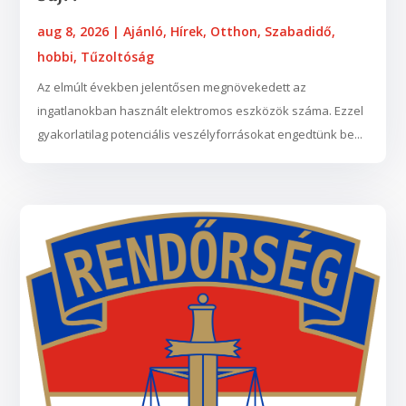
aug 8, 2026
|
Ajánló
,
Hírek
,
Otthon
,
Szabadidő,
hobbi
,
Tűzoltóság
Az elmúlt években jelentősen megnövekedett az
ingatlanokban használt elektromos eszközök száma. Ezzel
gyakorlatilag potenciális veszélyforrásokat engedtünk be...