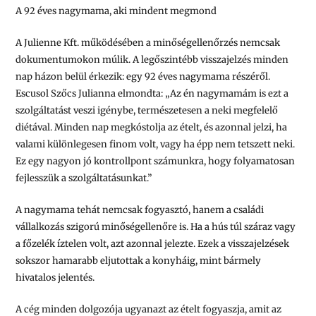
A 92 éves nagymama, aki mindent megmond
A Julienne Kft. működésében a minőségellenőrzés nemcsak
dokumentumokon múlik. A legőszintébb visszajelzés minden
nap házon belül érkezik: egy 92 éves nagymama részéről.
Escusol Szőcs Julianna elmondta:
„Az én nagymamám is ezt a
szolgáltatást veszi igénybe, természetesen a neki megfelelő
diétával. Minden nap megkóstolja az ételt, és azonnal jelzi, ha
valami különlegesen finom volt, vagy ha épp nem tetszett neki.
Ez egy nagyon jó kontrollpont számunkra, hogy folyamatosan
fejlesszük a szolgáltatásunkat.”
A nagymama tehát nemcsak fogyasztó, hanem a családi
vállalkozás szigorú minőségellenőre is. Ha a hús túl száraz vagy
a főzelék íztelen volt, azt azonnal jelezte. Ezek a visszajelzések
sokszor hamarabb eljutottak a konyháig, mint bármely
hivatalos jelentés.
A cég minden dolgozója ugyanazt az ételt fogyaszja, amit az