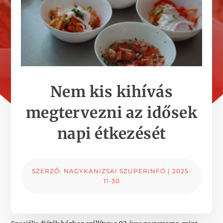
Nem kis kihívás
megtervezni az idősek
napi étkezését
SZERZŐ:
NAGYKANIZSAI SZUPERINFÓ
|
2025-
11-30