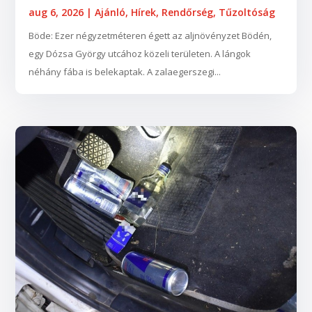
aug 6, 2026
|
Ajánló
,
Hírek
,
Rendőrség
,
Tűzoltóság
Böde: Ezer négyzetméteren égett az aljnövényzet Bödén,
egy Dózsa György utcához közeli területen. A lángok
néhány fába is belekaptak. A zalaegerszegi...