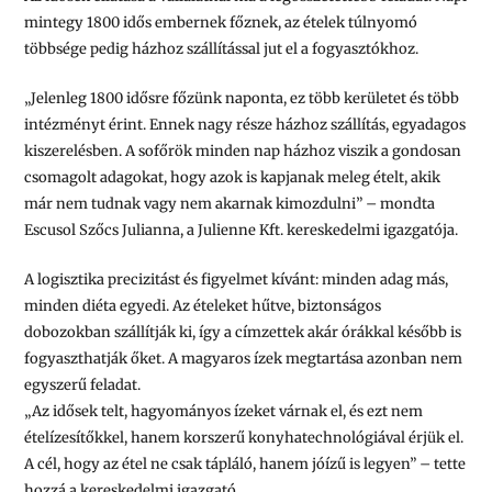
mintegy 1800 idős embernek főznek, az ételek túlnyomó
többsége pedig házhoz szállítással jut el a fogyasztókhoz.
„Jelenleg 1800 idősre főzünk naponta, ez több kerületet és több
intézményt érint. Ennek nagy része házhoz szállítás, egyadagos
kiszerelésben. A sofőrök minden nap házhoz viszik a gondosan
csomagolt adagokat, hogy azok is kapjanak meleg ételt, akik
már nem tudnak vagy nem akarnak kimozdulni”
– mondta
Escusol Szőcs Julianna, a Julienne Kft. kereskedelmi igazgatója.
A logisztika precizitást és figyelmet kívánt: minden adag más,
minden diéta egyedi. Az ételeket hűtve, biztonságos
dobozokban szállítják ki, így a címzettek akár órákkal később is
fogyaszthatják őket. A magyaros ízek megtartása azonban nem
egyszerű feladat.
„Az idősek telt, hagyományos ízeket várnak el, és ezt nem
ételízesítőkkel, hanem korszerű konyhatechnológiával érjük el.
A cél, hogy az étel ne csak tápláló, hanem jóízű is legyen”
– tette
hozzá a kereskedelmi igazgató.