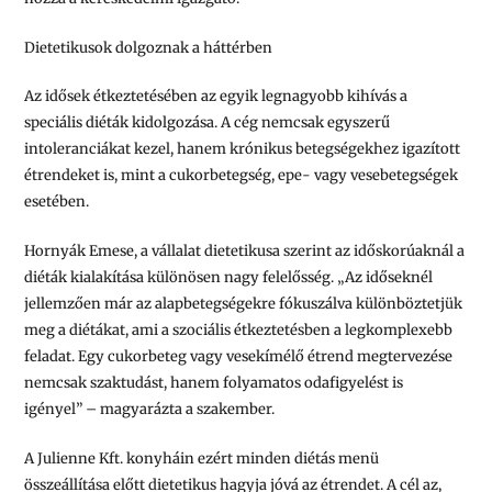
Dietetikusok dolgoznak a háttérben
Az idősek étkeztetésében az egyik legnagyobb kihívás a
speciális diéták kidolgozása. A cég nemcsak egyszerű
intoleranciákat kezel, hanem krónikus betegségekhez igazított
étrendeket is, mint a cukorbetegség, epe- vagy vesebetegségek
esetében.
Hornyák Emese, a vállalat dietetikusa szerint az időskorúaknál a
diéták kialakítása különösen nagy felelősség.
„Az időseknél
jellemzően már az alapbetegségekre fókuszálva különböztetjük
meg a diétákat, ami a szociális étkeztetésben a legkomplexebb
feladat. Egy cukorbeteg vagy vesekímélő étrend megtervezése
nemcsak szaktudást, hanem folyamatos odafigyelést is
igényel”
– magyarázta a szakember.
A Julienne Kft. konyháin ezért minden diétás menü
összeállítása előtt dietetikus hagyja jóvá az étrendet. A cél az,