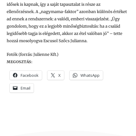
idősek is kapnak, így a saját tapasztalat is része az
ellenőrzésnek. A „nagymama-faktor” azonban különös értéket
ad ennek a rendszernek: a valódi, emberi visszajelzést.
„Úgy
gondolom, hogy ez a legjobb minőségbiztosítás: ha a család
legidősebb tagja is elégedett, akkor az étel valóban jó”
– tette
hozzá mosolyogva Escusol Szőcs Julianna.
Fotók (forrás: Julienne Kft.)
MEGOSZTÁS:
Facebook
X
WhatsApp
Email