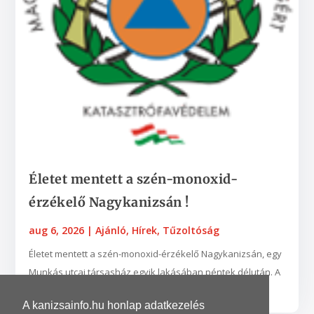
Életet mentett a szén-monoxid-
érzékelő Nagykanizsán !
aug 6, 2026
|
Ajánló
,
Hírek
,
Tűzoltóság
Életet mentett a szén-monoxid-érzékelő Nagykanizsán, egy
Munkás utcai társasház egyik lakásában péntek délután. A
készülék egy nyílt égésterű vízmelegítő...
A kanizsainfo.hu honlap adatkezelés