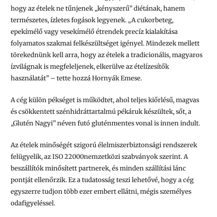
hogy az ételek ne tűnjenek „kényszerű” diétának, hanem
természetes, ízletes fogások legyenek.
„A cukorbeteg,
epekímélő vagy vesekímélő étrendek precíz kialakítása
folyamatos szakmai felkészültséget igényel. Mindezek mellett
törekednünk kell arra, hogy az ételek a tradicionális, magyaros
ízvilágnak is megfeleljenek, elkerülve az ételízesítők
használatát”
– tette hozzá Hornyák Emese.
A cég külön pékséget is működtet, ahol teljes kiőrlésű, magvas
és csökkentett szénhidráttartalmú pékáruk készültek, sőt, a
„Glutén Nagyi” néven futó gluténmentes vonal is innen indult.
Az ételek minőségét szigorú élelmiszerbiztonsági rendszerek
felügyelik, az ISO 22000nemzetközi szabványok szerint. A
beszállítók minősített partnerek, és minden szállítási lánc
pontját ellenőrzik. Ez a tudatosság teszi lehetővé, hogy a cég
egyszerre tudjon több ezer embert ellátni, mégis személyes
odafigyeléssel.