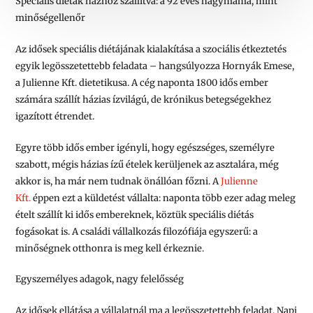
Speciális diéták házhoz szállítva: a 92 éves nagymama, mint
minőségellenőr
Az idősek speciális diétájának kialakítása a szociális étkeztetés
egyik legösszetettebb feladata – hangsúlyozza Hornyák Emese,
a Julienne Kft. dietetikusa. A cég naponta 1800 idős ember
számára szállít házias ízvilágú, de krónikus betegségekhez
igazított étrendet.
Egyre több idős ember igényli, hogy egészséges, személyre
szabott, mégis házias ízű ételek kerüljenek az asztalára, még
akkor is, ha már nem tudnak önállóan főzni. A
Julienne
Kft.
éppen ezt a küldetést vállalta: naponta több ezer adag meleg
ételt szállít ki idős embereknek, köztük speciális diétás
fogásokat is. A családi vállalkozás filozófiája egyszerű: a
minőségnek otthonra is meg kell érkeznie.
Egyszemélyes adagok, nagy felelősség
Az idősek ellátása a vállalatnál ma a legösszetettebb feladat. Napi