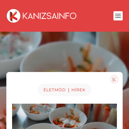
|
ÉLETMÓD
HÍREK