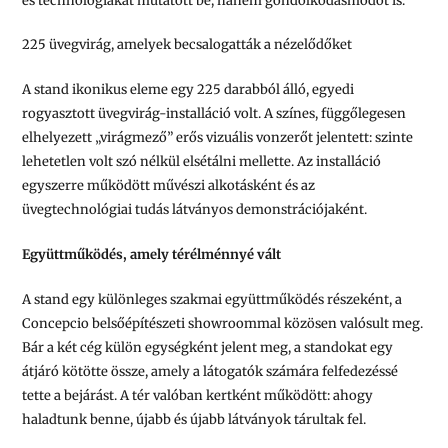
és technológiákat mutatott be, hanem gondolkodásmódot is.
225 üvegvirág, amelyek becsalogatták a nézelődőket
A stand ikonikus eleme egy 225 darabból álló, egyedi
rogyasztott üvegvirág-installáció volt. A színes, függőlegesen
elhelyezett „virágmező” erős vizuális vonzerőt jelentett: szinte
lehetetlen volt szó nélkül elsétálni mellette. Az installáció
egyszerre működött művészi alkotásként és az
üvegtechnológiai tudás látványos demonstrációjaként.
Együttműködés, amely térélménnyé vált
A stand egy különleges szakmai együttműködés részeként, a
Concepcio belsőépítészeti showroommal közösen valósult meg.
Bár a két cég külön egységként jelent meg, a standokat egy
átjáró kötötte össze, amely a látogatók számára felfedezéssé
tette a bejárást. A tér valóban kertként működött: ahogy
haladtunk benne, újabb és újabb látványok tárultak fel.