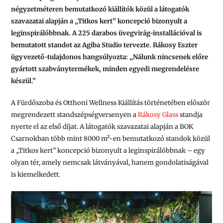
négyzetméteren bemutatkozó kiállítók közül a látogatók
szavazatai alapján a „Titkos kert” koncepció bizonyult a
leginspirálóbbnak. A 225 darabos üvegvirág-installációval is
bemutatott standot az Agiba Studio tervezte. Rákosy Eszter
ügyvezető-tulajdonos hangsúlyozta: „Nálunk nincsenek előre
gyártott szabványtermékek, minden egyedi megrendelésre
készül.”
A Fürdőszoba és Otthoni Wellness Kiállítás történetében először
megrendezett standszépségversenyen a
Rákosy Glass
standja
nyerte el az első díjat. A látogatók szavazatai alapján a BOK
Csarnokban több mint 8000 m²-en bemutatkozó standok közül
a „Titkos kert” koncepció bizonyult a leginspirálóbbnak – egy
olyan tér, amely nemcsak látványával, hanem gondolatiságával
is kiemelkedett.