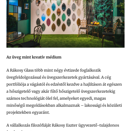
Az üveg mint kreatív médium
A Rákosy Glass több mint négy évtizede foglalkozik
üvegfeldolgozással és üvegszerkezetek gyártásával. A cég
portfóliója a vágástól és edzéstől kezdve a hajlításon át egészen
a hőszigetelő vagy akár fűtő hőszigetelő üvegszerkezetekig
számos technológiát ölel fel, amelyeket egyedi, magas
minőségű megoldásokban alkalmaznak – lakossági és közületi
projektekben egyaránt.
A vállalkozás filozófiáját Rákosy Eszter ügyvezető-tulajdonos