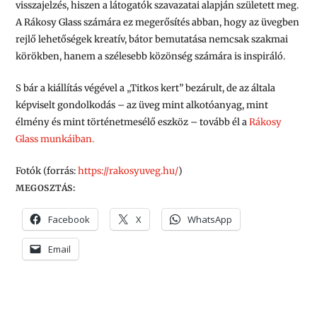
visszajelzés, hiszen a látogatók szavazatai alapján született meg.
A Rákosy Glass számára ez megerősítés abban, hogy az üvegben
rejlő lehetőségek kreatív, bátor bemutatása nemcsak szakmai
körökben, hanem a szélesebb közönség számára is inspiráló.
S bár a kiállítás végével a „Titkos kert” bezárult, de az általa
képviselt gondolkodás – az üveg mint alkotóanyag, mint
élmény és mint történetmesélő eszköz – tovább él a
Rákosy
Glass munkáiban.
Fotók (forrás:
https://rakosyuveg.hu/
)
MEGOSZTÁS:
Facebook
X
WhatsApp
Email