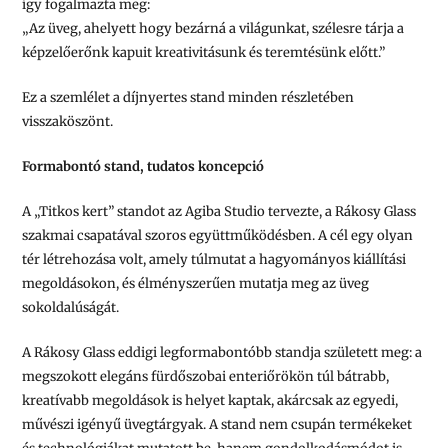
így fogalmazta meg:
„
Az üveg, ahelyett hogy bezárná a világunkat, szélesre tárja a
képzelőerőnk kapuit kreativitásunk és teremtésünk előtt.
”
Ez a szemlélet a díjnyertes stand minden részletében
visszaköszönt.
Formabontó stand, tudatos koncepció
A „Titkos kert” standot az Agiba Studio tervezte, a Rákosy Glass
szakmai csapatával szoros együttműködésben. A cél egy olyan
tér létrehozása volt, amely túlmutat a hagyományos kiállítási
megoldásokon, és élményszerűen mutatja meg az üveg
sokoldalúságát.
A Rákosy Glass eddigi legformabontóbb standja született meg: a
megszokott elegáns fürdőszobai enteriőrökön túl bátrabb,
kreatívabb megoldások is helyet kaptak, akárcsak az egyedi,
művészi igényű üvegtárgyak. A stand nem csupán termékeket