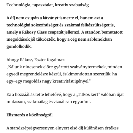
Technológia, tapasztalat, kreatív szabadság
A díj nem csupán a látványt ismerte el, hanem azt a
technológiai sokszínűséget és szakmai felkészültséget is,
amely a Rákosy Glass csapatát jellemzi. A standon bemutatott
megoldások jól tükrözték, hogy a cég nem sablonokban
gondolkodik.
Ahogy Rákosy Eszter fogalmaz:
„
Nálunk nincsenek előre gyártott szabványtermékek, minden
egyedi megrendelésre készül, és kimondottan szeretjük, ha
egy-egy megoldás nagy kreativitást igényel.
”
Ez a hozzáállás tette lehetővé, hogy a „Titkos kert” valóban újat
mutasson, szakmailag és vizuálisan egyaránt.
Elismerés a közönségtől
A standszépségversenyen elnyert első díj különösen értékes