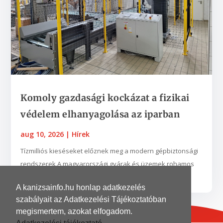
Komoly gazdasági kockázat a fizikai
védelem elhanyagolása az iparban
aug 10, 2026
|
Hírek
Tízmilliós kieséseket előznek meg a modern gépbiztonsági
rendszerek A magyarországi gyárak és üzemek rohamos
automatizációjával párhuzamosan kritikus szintet...
A kanizsainfo.hu honlap adatkezelés
szabályait az Adatkezelési Tájékoztatóban
megismertem, azokat elfogadom.