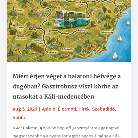
Miért érjen véget a balatoni hétvége a
dugóban? Gasztrobusz viszi körbe az
utasokat a Káli-medencében
aug 5, 2026
|
Ajánló
,
Életmód
,
Hírek
,
Szabadidő,
hobbi
A 46° Balaton új hop-on hop-off gasztrojárata egy nappal
meghosszabbítja a nyaralást: egész napos élmény a Káli-