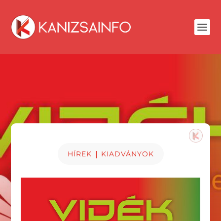
|
HÍREK
KIADVÁNYOK