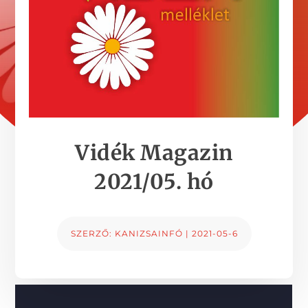
Vidék Magazin
2021/05. hó
SZERZŐ:
KANIZSAINFÓ
|
2021-05-6