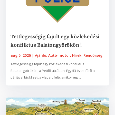
Tettlegességig fajult egy közlekedési
konfliktus Balatongyörökön !
aug 5, 2026
|
Ajánló
,
Autó-motor
,
Hírek
,
Rendőrség
Tettlegességig fajult egy közlekedési konfliktus
Balatongyörökön, a Petőfi utcában. Egy 53 éves férfi a
párjával biciklizett a vízpart felé, amikor egy...