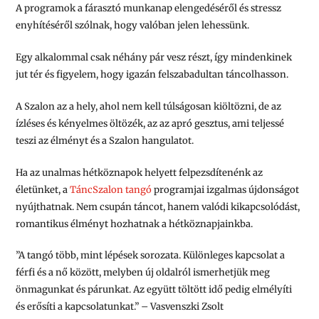
A programok a fárasztó munkanap elengedéséről és stressz
enyhítéséről szólnak, hogy valóban jelen lehessünk.
Egy alkalommal csak néhány pár vesz részt, így mindenkinek
jut tér és figyelem, hogy igazán felszabadultan táncolhasson.
A Szalon az a hely, ahol nem kell túlságosan kiöltözni, de az
ízléses és kényelmes öltözék, az az apró gesztus, ami teljessé
teszi az élményt és a Szalon hangulatot.
Ha az unalmas hétköznapok helyett felpezsdítenénk az
életünket, a
TáncSzalon tangó
programjai izgalmas újdonságot
nyújthatnak. Nem csupán táncot, hanem valódi kikapcsolódást,
romantikus élményt hozhatnak a hétköznapjainkba.
”A tangó több, mint lépések sorozata. Különleges kapcsolat a
férfi és a nő között, melyben új oldalról ismerhetjük meg
önmagunkat és párunkat. Az együtt töltött idő pedig elmélyíti
és erősíti a kapcsolatunkat.”
– Vasvenszki Zsolt