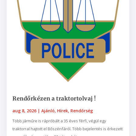
Rendőrkézen a traktortolvaj !
aug 8, 2026
|
Ajánló
,
Hírek
,
Rendőrség
Több járműre is rápróbált a 35 éves férfi, végül egy
traktorral hajtott el Bőszénfáról. Több bejelentés is érkezett