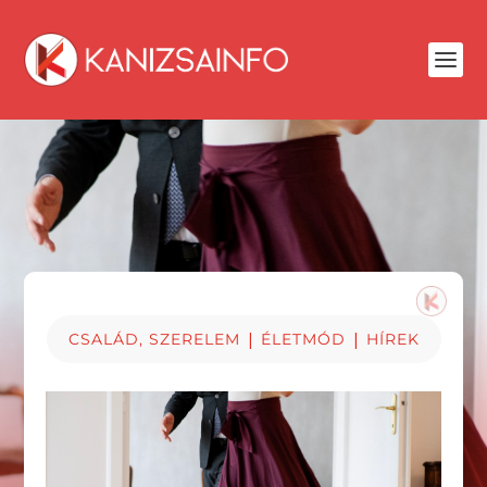
|
|
CSALÁD, SZERELEM
ÉLETMÓD
HÍREK