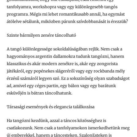
tanfolyamra, workshopra vagy egy különlegesebb tangós
programra. Mégis mi lehet romantikusabb annál, ha egymást
átölelve sétálunk, miközben párunk szívdobbanását is érezzük?
Szinte bármilyen zenére táncolható
A tangó különlegessége sokoldalúságában rejlik. Nem csak a
hagyományos argentin dallamokra tudunk tangózni, hanem
klasszikus és akár modern zenékre is, akár egy zongorista
játékáról, egy popénekes slágeréről vagy egy rockbanda mély
érzésű számáról legyen szó. Ez a sokszínűség olyan szabadságot
ad, amivel egy céges partin, egy bálon vagy egy barátunk
esküvőjén is bátran táncolhatunk.
Társasági események és elegancia találkozása
Ha tangózni kezdünk, azzal a táncos közösséghez is
csatlakozunk. Nem csak a tanfolyamokon ismerkedhetünk meg
új emberekkel, hanem a táncesteken, SzalonEsteken is