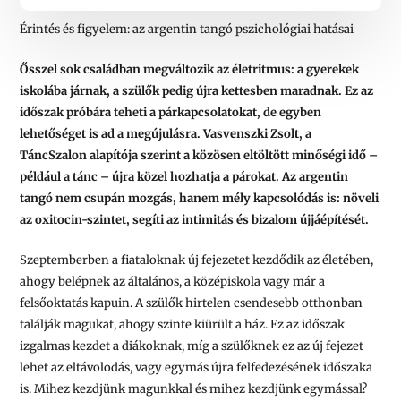
Érintés és figyelem: az argentin tangó pszichológiai hatásai
Ősszel sok családban megváltozik az életritmus: a gyerekek
iskolába járnak, a szülők pedig újra kettesben maradnak. Ez az
időszak próbára teheti a párkapcsolatokat, de egyben
lehetőséget is ad a megújulásra. Vasvenszki Zsolt, a
TáncSzalon alapítója szerint a közösen eltöltött minőségi idő –
például a tánc – újra közel hozhatja a párokat. Az argentin
tangó nem csupán mozgás, hanem mély kapcsolódás is: növeli
az oxitocin-szintet, segíti az intimitás és bizalom újjáépítését.
Szeptemberben a fiataloknak új fejezetet kezdődik az életében,
ahogy belépnek az általános, a középiskola vagy már a
felsőoktatás kapuin. A szülők hirtelen csendesebb otthonban
találják magukat, ahogy szinte kiürült a ház. Ez az időszak
izgalmas kezdet a diákoknak, míg a szülőknek ez az új fejezet
lehet az eltávolodás, vagy egymás újra felfedezésének időszaka
is. Mihez kezdjünk magunkkal és mihez kezdjünk egymással?