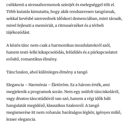
csökkenti a stresszhormonok szintjét és melegséggel tölt el.
Több kutatás kimutatta, hogy akik rendszeresen tangóznak,
sokkal kevésbé szenvednek időskori demenciában, mint társaik,
mivel fejleszti a memóriát, a ritmusérzéket és a térbeli
tájékozódást.
A közös tánc nem csak a harmonikus mozdulatokról szól,
hanem testi-lelki kikapcsolódás, felüdülés és a párkapcsolatot
erősítő, romantikus élmény.
TáncSzalon, ahol különleges élmény a tangó
Elegancia – Harmónia – Életöröm. Ez a három érték, ami
megjelenik a programok során. Nem egy zsúfolt tánciskoláról,
vagy divatos táncstúdióról van szó, hanem a régi idők báli
hangulatát megidéző, klasszikus Szalonról. A tangó
megismerése itt nem rohanás:
barátságos légkör, igényes miliő,
lezser elegancia.