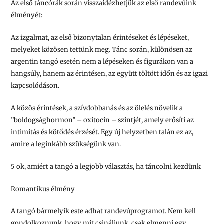
Az első táncórák során visszaidézhetjük az első randevúink
élményét:
Az izgalmat, az első bizonytalan érintéseket és lépéseket,
melyeket közösen tettünk meg. Tánc során, különösen az
argentin tangó esetén nem a lépéseken és figurákon van a
hangsúly, hanem az érintésen, az együtt töltött időn és az igazi
kapcsolódáson.
A közös érintések, a szívdobbanás és az ölelés növelik a
”boldogsághormon” – oxitocin – szintjét, amely erősíti az
intimitás és kötődés érzését. Egy új helyzetben talán ez az,
amire a leginkább szükségünk van.
5 ok, amiért a tangó a legjobb választás, ha táncolni kezdünk
Romantikus élmény
A tangó bármelyik este adhat randevúprogramot. Nem kell
gondolkoznunk, hogy mit csináljunk, csak elmenni egy