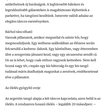
születhetnek új barátságok. A leghíresebb bálokon és
legexkluzívabb gálaesteken is magabiztosan léphetünk a
parkettre, ha tangózni kezdtünk.
Ismerete valódi aduász
az
elegáns táncos eseményeken.
Bárhol táncolható
Vannak pillanatok, amikor megszólal és szinte hív, hogy
megmozduljunk. Egy wellness szállodában az élőzene során
felcsendül a kedvenc dalunk. Egy kávézóban, vagy étteremben
ülve a zongorista játszani kezd, vagy egy utcazenész zendít rá.
De az is lehet, hogy csak otthon vagyunk kettesben. Nem kell
hozzá nagy tér, csupán egy kis bátorság és egy kis tangó
tudással máris átadhatjuk magunkat a zenének, emlékezetessé
téve a pillanatot.
Az ölelés gyógyító ereje
Az argentin tangó alapja a két táncos kapcsolata, azon belül is az
ölelés. A rendszeres hosszú ölelés – legalább 20 másodperc –