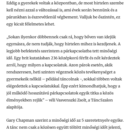
Eddig a gyerekek voltak a központban, de most hirtelen szembe
kell nézni azzal a változással is, ami évek során bennünk és a
párunkban is észrevétlenül végbement. Valljuk be őszintén, ez
egy kicsit félelmetes lehet.
„Sokan ilyenkor döbbennek csak rá, hogy bőven van idejük
egymásra, de nem tudják, hogy hirtelen mihez is kezdjenek. A
legjobb befektetés szerintem a párkapcsolatba tett minőségi
idő. Egy brit kutatásban 236 középkorú férfit és nőt kérdeztek
arról, hogy milyen a kapcsolatuk. Azon párok esetén, akik
rendszeresen, heti szinten végeznek közös tevékenységet a
gyermekeik nélkül – például táncolnak -, sokkal többen voltak
elégedettek a kapcsolatukkal. Épp ezért kimondhatjuk, hogy a
jól működő hosszútávú párkapcsolatok egyik titka a közös
élményekben rejlik” – véli Vasvenszki Zsolt, a TáncSzalon
alapítója.
Gary Chapman szerint a minőségi idő az 5 szeretetnyelv egyike.
A tánc nem csak a közösen együtt töltött minőségi időt jelenti,