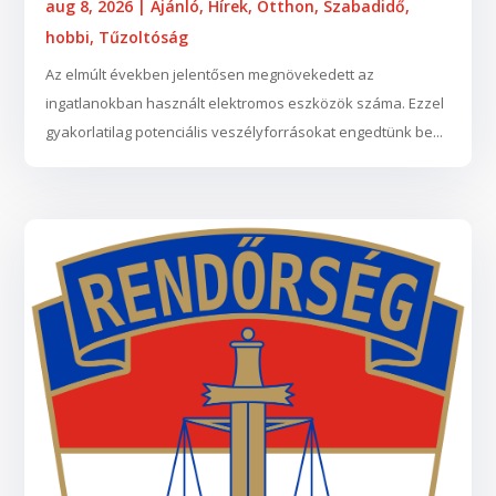
aug 8, 2026
|
Ajánló
,
Hírek
,
Otthon
,
Szabadidő,
hobbi
,
Tűzoltóság
Az elmúlt években jelentősen megnövekedett az
ingatlanokban használt elektromos eszközök száma. Ezzel
gyakorlatilag potenciális veszélyforrásokat engedtünk be...