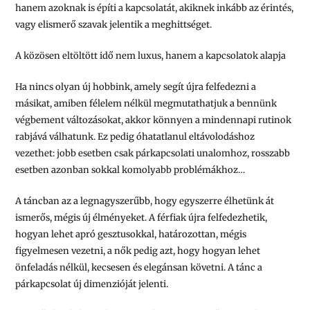
hanem azoknak is építi a kapcsolatát, akiknek inkább az érintés,
vagy elismerő szavak jelentik a meghittséget.
A közösen eltöltött idő nem luxus, hanem a kapcsolatok alapja
Ha nincs olyan új hobbink, amely segít újra felfedezni a
másikat, amiben félelem nélkül megmutathatjuk a bennünk
végbement változásokat, akkor könnyen a mindennapi rutinok
rabjává válhatunk. Ez pedig óhatatlanul eltávolodáshoz
vezethet: jobb esetben csak párkapcsolati unalomhoz, rosszabb
esetben azonban sokkal komolyabb problémákhoz…
A táncban az a legnagyszerűbb, hogy egyszerre élhetünk át
ismerős, mégis új élményeket. A férfiak újra felfedezhetik,
hogyan lehet apró gesztusokkal, határozottan, mégis
figyelmesen vezetni, a nők pedig azt, hogy hogyan lehet
önfeladás nélkül, kecsesen és elegánsan követni.
A tánc a
párkapcsolat új dimenzióját jelenti.