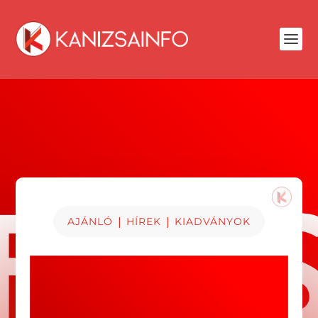
|
|
AJÁNLÓ
HÍREK
KIADVÁNYOK