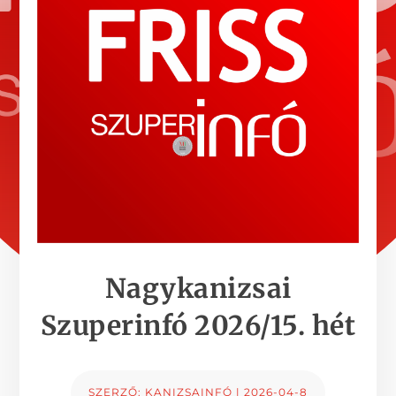
Nagykanizsai
Szuperinfó 2026/15. hét
SZERZŐ:
KANIZSAINFÓ
|
2026-04-8