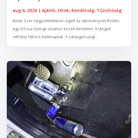
aug 6, 2026
|
Ajánló
,
Hírek
,
Rendőrség
,
Tűzoltóság
Böde: Ezer négyzetméteren égett az aljnövényzet Bödén,
egy Dózsa György utcához közeli területen. A lángok
néhány fába is belekaptak. A zalaegerszegi...