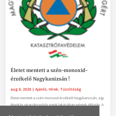
Életet mentett a szén-monoxid-
érzékelő Nagykanizsán !
aug 6, 2026
|
Ajánló
,
Hírek
,
Tűzoltóság
Életet mentett a szén-monoxid-érzékelő Nagykanizsán, egy
Munkás utcai társasház egyik lakásában péntek délután. A
készülék egy nyílt égésterű vízmelegítő...