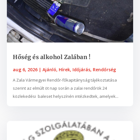
Hőség és alkohol Zalában !
aug 6, 2026
|
Ajánló
,
Hírek
,
Időjárás
,
Rendőrség
A Zala Vármegyei Rendőr-főkapitányság tájékoztatása
szerint az elmúlt öt nap során a zalai rendőrök 24
közlekedési baleset helyszínén intézkedtek, amelyek...