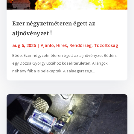
Ezer négyzetméteren égett az
aljnövényzet !
aug 6, 2026
|
Ajánló
,
Hírek
,
Rendőrség
,
Tűzoltóság
Böde: Ezer négyzetméteren égett az aljnövényzet Bödén,
egy Dózsa György utcához közeli területen. A lángok
néhány fába is belekaptak. A zalaegerszegi...