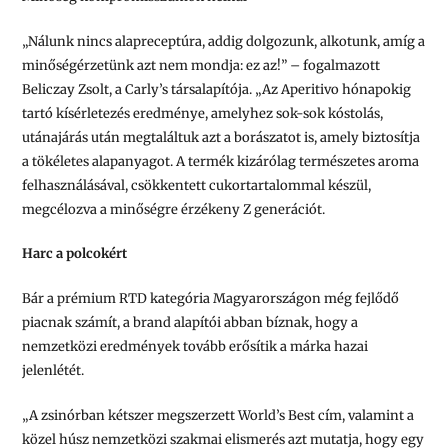
„Nálunk nincs alapreceptúra, addig dolgozunk, alkotunk, amíg a
minőségérzetünk azt nem mondja: ez az!” – fogalmazott
Beliczay Zsolt, a Carly’s társalapítója. „Az Aperitivo hónapokig
tartó kísérletezés eredménye, amelyhez sok-sok kóstolás,
utánajárás után megtaláltuk azt a borászatot is, amely biztosítja
a tökéletes alapanyagot. A termék kizárólag természetes aroma
felhasználásával, csökkentett cukortartalommal készül,
megcélozva a minőségre érzékeny Z generációt.
Harc a polcokért
Bár a prémium RTD kategória Magyarországon még fejlődő
piacnak számít, a brand alapítói abban bíznak, hogy a
nemzetközi eredmények tovább erősítik a márka hazai
jelenlétét.
„A zsinórban kétszer megszerzett World’s Best cím, valamint a
közel húsz nemzetközi szakmai elismerés azt mutatja, hogy egy