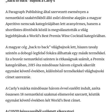
„Back to back” bajnok a Carly’s
A Paragraph Publishing által szervezett eseményen a
nemzetközi szakértőkből álló zsűri döntése alapján a magyar
Aperitivo nemcsak kategóriájában lett aranyérmes, hanem a
shortlistes döntősök közül is megválasztották a világ
legjobbjának a World’s Best Premix Wine Cocktail kategóriában.
A magyar cég „back to back” világbajnok lett, hiszen tavaly
szintén a dobogó legfelső fokára állhattak egy másik termékkel.
Ez a bravúr nemzetközi szinten is ritkaságnak számít, a Premix
kategóriában, 2015 óta mindössze három cégnek sikerült
egymást követő években, különböző termékekkel világbajnoki
címet szereznie.
A Carly’s márka mindössze három évvel ezelőtt indult, azóta
összesen 18 nemzetközi szakmai elismerést szerzett, köztük
egymást követő években két World’s Best címet.
A COVID kényszeréből született sikersztori