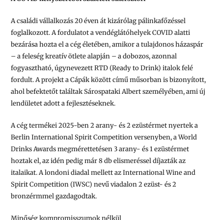
A családi vállalkozás 20 éven át kizárólag pálinkafőzéssel
foglalkozott. A fordulatot a vendéglátóhelyek COVID alatti
bezárása hozta el a cég életében, amikor a tulajdonos házaspár
– a feleség kreatív ötlete alapján – a dobozos, azonnal
fogyasztható, úgynevezett RTD (Ready to Drink) italok felé
fordult. A projekt a Cápák között című műsorban is bizonyított,
ahol befektetőt találtak Sárospataki Albert személyében, ami új
lendületet adott a fejlesztéseknek.
A cég termékei 2025-ben 2 arany- és 2 ezüstérmet nyertek a
Berlin International Spirit Competition versenyben, a World
Drinks Awards megmérettetésen 3 arany- és 1 ezüstérmet
hoztak el, az idén pedig már 8 db elismeréssel díjazták az
italaikat. A londoni diadal mellett az International Wine and
Spirit Competition (IWSC) nevű viadalon 2 ezüst- és 2
bronzérmmel gazdagodtak.
Minőség kompromisszumok nélkül