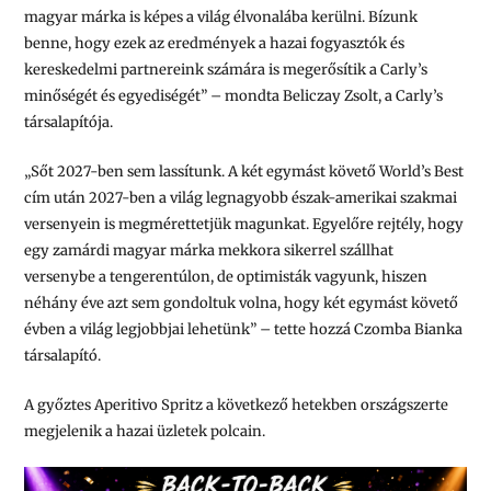
magyar márka is képes a világ élvonalába kerülni. Bízunk
benne, hogy ezek az eredmények a hazai fogyasztók és
kereskedelmi partnereink számára is megerősítik a Carly’s
minőségét és egyediségét” – mondta Beliczay Zsolt, a Carly’s
társalapítója.
„Sőt 2027-ben sem lassítunk. A két egymást követő World’s Best
cím után 2027-ben a világ legnagyobb észak-amerikai szakmai
versenyein is megmérettetjük magunkat. Egyelőre rejtély, hogy
egy zamárdi magyar márka mekkora sikerrel szállhat
versenybe a tengerentúlon, de optimisták vagyunk, hiszen
néhány éve azt sem gondoltuk volna, hogy két egymást követő
évben a világ legjobbjai lehetünk” – tette hozzá Czomba Bianka
társalapító.
A győztes Aperitivo Spritz a következő hetekben országszerte
megjelenik a hazai üzletek polcain.