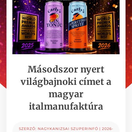
Másodszor nyert
világbajnoki címet a
magyar
italmanufaktúra
SZERZŐ:
NAGYKANIZSAI SZUPERINFÓ
|
2026-