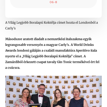
06-8
A Világ Legjobb Boralapú Koktélja címet hozta el Londonból a
Carly’s
Másodszor aratott diadalt a nemzetközi italszakma egyik
legrangosabb versenyén a magyar Carly’s. A World Drinks
Awards londoni gáláján a családi manufaktúra Aperitivo itala
nyerte el a „Világ Legjobb Boralapú Koktélja” címet. A
Zamárdiból érkezett csapat tavaly Gin Tonic termékével ért fel
a csúcsra.