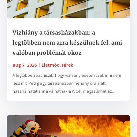
Vízhiány a társasházakban: a
legtöbben nem arra készülnek fel, ami
valóban problémát okoz
aug 7, 2026
|
Életmód
,
Hírek
A legtöbben azt hiszik, hogy vízhiány esetén csak inni nem
lesz mit. Pedig egy társasházban néhány óra alatt
használhatatlanná válhatnak a WC-k, megszűnhet az...