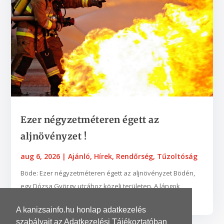
Ezer négyzetméteren égett az
aljnövényzet !
aug 6, 2026
|
Ajánló
,
Hírek
,
Rendőrség
,
Tűzoltóság
Böde: Ezer négyzetméteren égett az aljnövényzet Bödén,
egy Dózsa György utcához közeli területen. A lángok
néhány fába is belekaptak. A zalaegerszegi...
A kanizsainfo.hu honlap adatkezelés
szabályait az Adatkezelési Tájékoztatóban