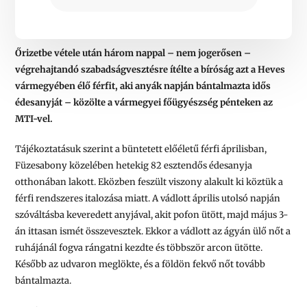
Őrizetbe vétele után három nappal – nem jogerősen –
végrehajtandó szabadságvesztésre ítélte a bíróság azt a Heves
vármegyében élő férfit, aki anyák napján bántalmazta idős
édesanyját – közölte a vármegyei főügyészség pénteken az
MTI-vel.
Tájékoztatásuk szerint a büntetett előéletű férfi áprilisban,
Füzesabony közelében hetekig 82 esztendős édesanyja
otthonában lakott. Eközben feszült viszony alakult ki köztük a
férfi rendszeres italozása miatt. A vádlott április utolsó napján
szóváltásba keveredett anyjával, akit pofon ütött, majd május 3-
án ittasan ismét összevesztek. Ekkor a vádlott az ágyán ülő nőt a
ruhájánál fogva rángatni kezdte és többször arcon ütötte.
Később az udvaron meglökte, és a földön fekvő nőt tovább
bántalmazta.