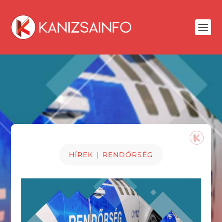
|
HÍREK
RENDŐRSÉG