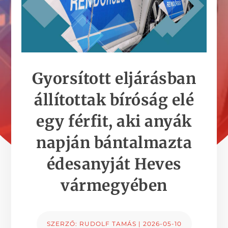
Gyorsított eljárásban
állítottak bíróság elé
egy férfit, aki anyák
napján bántalmazta
édesanyját Heves
vármegyében
SZERZŐ:
RUDOLF TAMÁS
|
2026-05-10