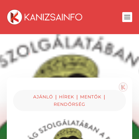
|
|
|
AJÁNLÓ
HÍREK
MENTŐK
RENDŐRSÉG