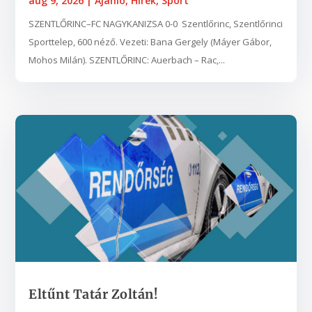
aug 9, 2026
|
Ajánló
,
Hírek
,
Sport
SZENTLŐRINC–FC NAGYKANIZSA 0-0 Szentlőrinc, Szentlőrinci
Sporttelep, 600 néző. Vezeti: Bana Gergely (Máyer Gábor,
Mohos Milán). SZENTLŐRINC: Auerbach – Rac,...
Eltűnt Tatár Zoltán!