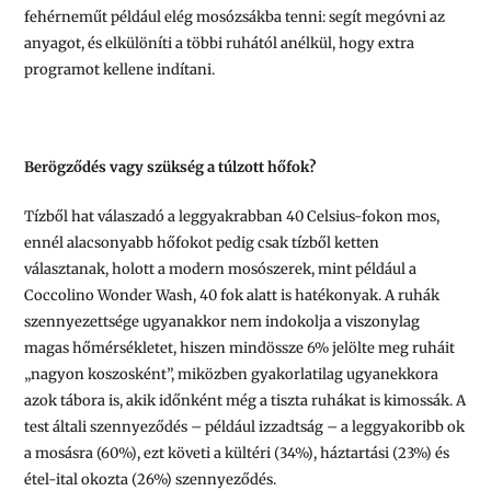
fehérneműt például elég mosózsákba tenni: segít megóvni az
anyagot, és elkülöníti a többi ruhától anélkül, hogy extra
programot kellene indítani.
Berögződés vagy szükség a túlzott hőfok?
Tízből hat válaszadó a leggyakrabban 40 Celsius-fokon mos,
ennél alacsonyabb hőfokot pedig csak tízből ketten
választanak, holott a modern mosószerek, mint például a
Coccolino Wonder Wash, 40 fok alatt is hatékonyak. A ruhák
szennyezettsége ugyanakkor nem indokolja a viszonylag
magas hőmérsékletet, hiszen mindössze 6% jelölte meg ruháit
„nagyon koszosként”, miközben gyakorlatilag ugyanekkora
azok tábora is, akik időnként még a tiszta ruhákat is kimossák. A
test általi szennyeződés – például izzadtság – a leggyakoribb ok
a mosásra (60%), ezt követi a kültéri (34%), háztartási (23%) és
étel-ital okozta (26%) szennyeződés.