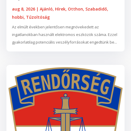
aug 8, 2026
|
Ajánló
,
Hírek
,
Otthon
,
Szabadidő,
hobbi
,
Tűzoltóság
Az elmúlt években jelentősen megnövekedett az
ingatlanokban használt elektromos eszközök száma. Ezzel
gyakorlatilag potenciális veszélyforrásokat engedtünk be...