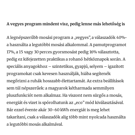
A vegyes program mindent visz, pedig lenne más lehetőség is
A legnépszerűbb mosási program a „vegyes”, a válaszadók 40%-
a használta a legutóbbi mosási alkalommal. A pamutprogramot
17%, a 15 vagy 30 perces gyorsmosást pedig 16% választotta,
pedig ez kifejezetten praktikus a rohanó hétköznapok során. A
speciális anyagokhoz – szintetikus, gyapjú, selyem – igazított
programokat csak kevesen használják, hiába segítenék
megőrizni a ruhák hosszabb élettartamát. Az extra beállítások
sem túl népszerűek: a magyarok kétharmada semmilyen
pluszfunkciót nem alkalmaz. Ha viszont nem sürgős a mosás,
energiát és vizet is spórolhatunk az „eco” mód kiválasztásával.
Bár ezzel évente akár 30-60 kWh energiát is meg lehet
takarítani, csak a válaszadók alig több mint nyolcada használta
a legutóbbi mosás alkalmával.