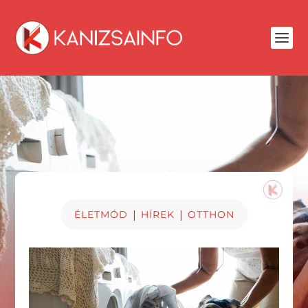
|
|
ÉLETMÓD
HÍREK
OTTHON