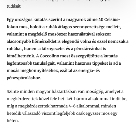
tudását
Egy országos kutatás
szerint a magyarok zöme 40 Celsius-
fokon mos, holott a ruhák átlagos szennyezettsége mellett,
valamint a megfelelő mosószer használatával sokszor
alacsonyabb hőmérséklet is elegendő volna és ezzel nemcsak a
ruhákat, hanem a környezetet és a pénztárcánkat is
kímélhetnénk. A Coccolino most összegyűjtötte a kutatás
legfontosabb tanulságait, valamint hasznos tippeket is ad a
mosás megkönnyítéséhez, ezáltal az energia- és
pénzspóroláshoz.
Szinte minden magyar háztartásban van mosógép, amelyet a
megkérdezettek közel fele heti két-három alkalommal indít be,
míg a megkérdezettek harmada 4-6 alkalommal, minden
hetedik válaszadó viszont legfeljebb csak egyszer mos egy
héten.