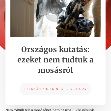
Országos kutatás:
ezeket nem tudtuk a
mosásról
SZERZŐ:
SZUPERINFÓ
|
2025-04-24
Nem töltjük tele a mosógépet, nem használjuk ki gépünk