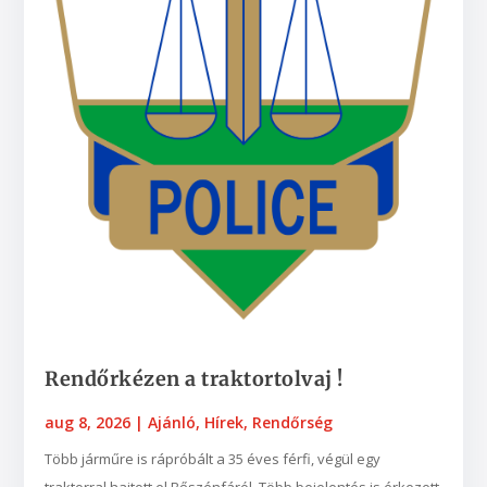
Rendőrkézen a traktortolvaj !
aug 8, 2026
|
Ajánló
,
Hírek
,
Rendőrség
Több járműre is rápróbált a 35 éves férfi, végül egy
traktorral hajtott el Bőszénfáról. Több bejelentés is érkezett