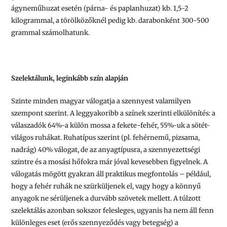
ágyneműhuzat esetén (párna- és paplanhuzat) kb. 1,5-2
kilogrammal, a törölközőknél pedig kb. darabonként 300-500
grammal számolhatunk.
Szelektálunk, leginkább szín alapján
Szinte minden magyar válogatja a szennyest valamilyen
szempont szerint. A leggyakoribb a színek szerinti elkülönítés: a
válaszadók 64%-a külön mossa a fekete-fehér, 55%-uk a sötét-
világos ruhákat. Ruhatípus szerint (pl. fehérnemű, pizsama,
nadrág) 40% válogat, de az anyagtípusra, a szennyezettségi
szintre és a mosási hőfokra már jóval kevesebben figyelnek. A
válogatás mögött gyakran áll praktikus megfontolás – például,
hogy a fehér ruhák ne szürküljenek el, vagy hogy a könnyű
anyagok ne sérüljenek a durvább szövetek mellett. A túlzott
szelektálás azonban sokszor felesleges, ugyanis ha nem áll fenn
különleges eset (erős szennyeződés vagy betegség) a