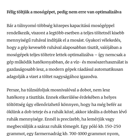
Félig töltjük a mosógépet, pedig nem erre van optimalizálva
Bár a túlnyomó többség közepes kapacitású mosógéppel
rendelkezik, viszont a legtöbb esetben a teljes töltetnél kisebb
mennyiségű ruhával indítják el a mosást. Gyakori vélekedés,
hogy a gép kevesebb ruhával alaposabban tisztít, valójában a
mosógépek teljes töltetre lettek optimalizálva – így nemcsak a
gép működik hatékonyabban, de a víz- és mosószerhasználat is
gazdaságosabb lesz, a modern gépek ráadásul automatikusan
adagolják a vizet a töltet nagyságához igazodva.
Persze, ha túlzsúfoljuk mosnivalóval a dobot, nem lesz
hatékony a tisztítás. Ennek elkerülése érdekében a helyes
töltöttség úgy ellenőrizhető könnyen, hogy ha még befér az
öklünk a dob teteje és a ruhák közé, akkor ideális a dobban lévő
ruhák mennyisége. Ennél is precízebb, ha lemérjük vagy
megbecsüljük a száraz ruhák tömegét. Egy póló kb. 150-250
grammot, egy farmernadrág kb. 700-1000 grammot nyom,