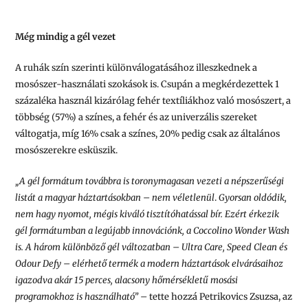
Még mindig a gél vezet
A ruhák szín szerinti különválogatásához illeszkednek a
mosószer-használati szokások is. Csupán a megkérdezettek 1
százaléka használ kizárólag fehér textíliákhoz való mosószert, a
többség (57%) a színes, a fehér és az univerzális szereket
váltogatja, míg 16% csak a színes, 20% pedig csak az általános
mosószerekre esküszik.
„A gél formátum továbbra is toronymagasan vezeti a népszerűségi
listát a magyar háztartásokban – nem véletlenül
.
Gyorsan oldódik,
nem hagy nyomot, mégis kiváló tisztítóhatással bír. Ezért érkezik
gél formátumban a legújabb innovációnk, a Coccolino Wonder Wash
is. A három különböző gél változatban – Ultra Care, Speed Clean és
Odour Defy – elérhető termék a modern háztartások elvárásaihoz
igazodva akár 15 perces, alacsony hőmérsékletű mosási
programokhoz is használható” –
tette hozzá Petrikovics Zsuzsa, az