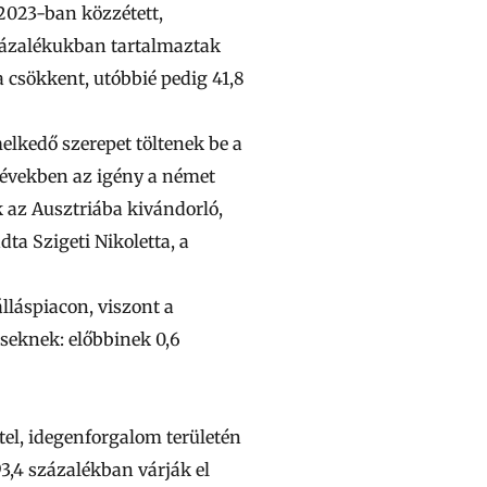
2023-ban közzétett,
százalékukban tartalmaztak
 csökkent, utóbbié pedig 41,8
lkedő szerepet töltenek be a
t években az igény a német
 az Ausztriába kivándorló,
ta Szigeti Nikoletta, a
lláspiacon, viszont a
éseknek: előbbinek 0,6
tel, idegenforgalom területén
 93,4 százalékban várják el