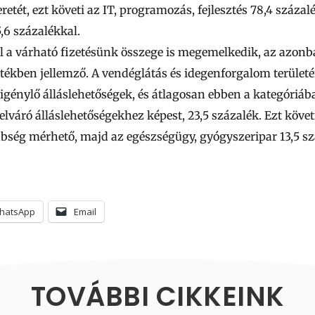
etét, ezt követi az IT, programozás, fejlesztés 78,4 százal
,6 százalékkal.
al a várható fizetésünk összege is megemelkedik, az azonb
tékben jellemző. A vendéglátás és idegenforgalom terüle
igénylő álláslehetőségek, és átlagosan ebben a kategóriá
 elváró álláslehetőségekhez képest, 23,5 százalék. Ezt követ
nbség mérhető, majd az egészségügy, gyógyszeripar 13,5 szá
hatsApp
Email
TOVÁBBI CIKKEINK