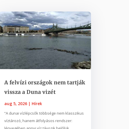
A felvízi országok nem tartják
vissza a Duna vizét
aug 5, 2026
|
Hírek
“A dunai vízlépcsők többsége nem klasszikus
víztározó, hanem átfolyásos rendszer:
lényegében annyi víz távozik belőlük,