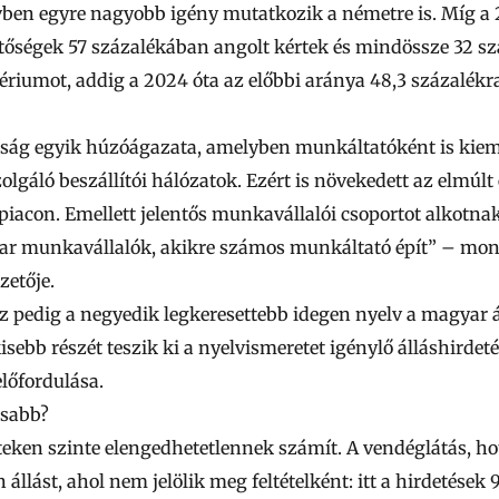
ben egyre nagyobb igény mutatkozik a németre is. Míg a 
etőségek 57 százalékában angolt kértek és mindössze 32 
riumot, addig a 2024 óta az előbbi aránya 48,3 százalékra
ság egyik húzóágazata, amelyben munkáltatóként is kieme
olgáló beszállítói hálózatok. Ezért is növekedett az elmúl
iacon. Emellett jelentős munkavállalói csoportot alkotnak
ar munkavállalók, akikre számos munkáltató épít”
– mond
zetője.
sz pedig a negyedik legkeresettebb idegen nyelv a magyar á
isebb részét teszik ki a nyelvismeretet igénylő álláshirdet
lőfordulása.
osabb?
teken szinte elengedhetetlennek számít. A vendéglátás, ho
 állást, ahol nem jelölik meg feltételként: itt a hirdetések