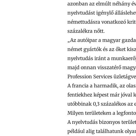
azonban az elmúlt néhány év
nyelvtudást igénylő állásleh
némettudásra vonatkozó krité
százalékra nőtt.
„Az autóipar a magyar gazda
német gyártók és az őket kisz
nyelvtudás iránt a munkaerőp
majd onnan visszatérő magy
Profession Services üzletágve
A francia a harmadik, az ola
fentiekhez képest már jóval k
utóbbinak 0,3 százalékos az e
Milyen területeken a legfont
A nyelvtudás bizonyos terüle
például alig találhatunk olyan