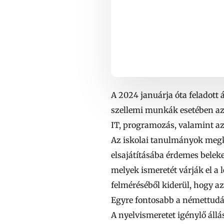
A 2024 januárja óta feladott
szellemi munkák esetében az
IT, programozás, valamint az 
Az iskolai tanulmányok megk
elsajátításába érdemes bele
melyek ismeretét várják el a
felméréséből kiderül, hogy a
Egyre fontosabb a némettud
A nyelvismeretet igénylő állá