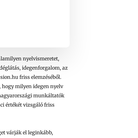
alamilyen nyelvismeretet,
églátás, idegenforgalom, az
sion.hu friss elemzéséből.
, hogy milyen idegen nyelv
 magyarországi munkáltatók
 értékét vizsgáló friss
et várják el leginkább,