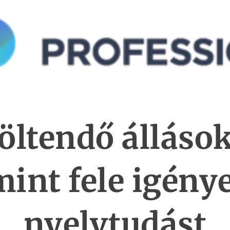
öltendő álláso
mint fele igénye
nyelvtudást