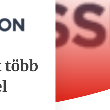
k több
l