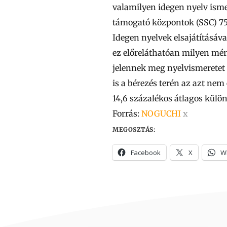
valamilyen idegen nyelv ismer
támogató központok (SSC) 75
Idegen nyelvek elsajátításáv
ez előreláthatóan milyen mér
jelennek meg nyelvismeretet 
is a bérezés terén az azt nem
14,6 százalékos átlagos külö
Forrás:
NOGUCHI
x
MEGOSZTÁS:
Facebook
X
W