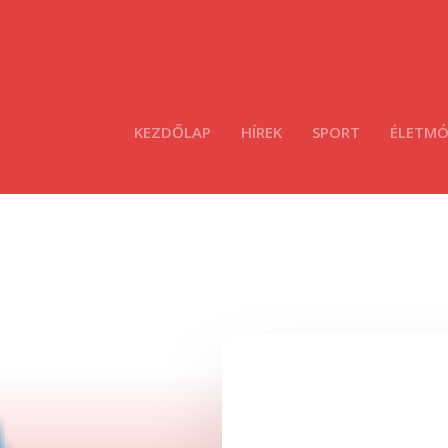
KEZDŐLAP
HÍREK
SPORT
ÉLETM