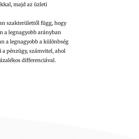
ékkal, majd az üzleti
an szakterülettől függ, hogy
tén a legnagyobb arányban
ban a legnagyobb a különbség
i a pénzügy, számvitel, ahol
zalékos differenciával.