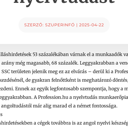
SZERZŐ:
SZUPERINFÓ
|
2025-04-22
 álláshirdetések 53 százalékában várnak el a munkaadók v
 arány még magasabb, 68 százalék. Leggyakrabban a vend
SSC területen jelenik meg ez az elvárás – derül ki a Profes
ezdésénél, de gyakran felnőttként is meghatározó döntés
kezdeni. Ennek az egyik legfontosabb szempontja, hogy a
 leggyakrabban. A Profession.hu a nyelvtudás munkaerőpiaci
z angoltudástól már alig marad el a német fontossága.
ás
shirdetésekben a cégek továbbra is az angol nyelvi készség