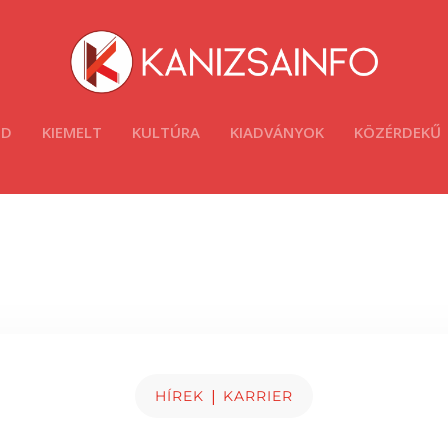
ÓD
KIEMELT
KULTÚRA
KIADVÁNYOK
KÖZÉRDEKŰ
|
HÍREK
KARRIER