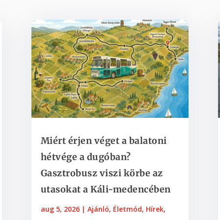
Miért érjen véget a balatoni
hétvége a dugóban?
Gasztrobusz viszi körbe az
utasokat a Káli-medencében
aug 5, 2026
|
Ajánló
,
Életmód
,
Hírek
,