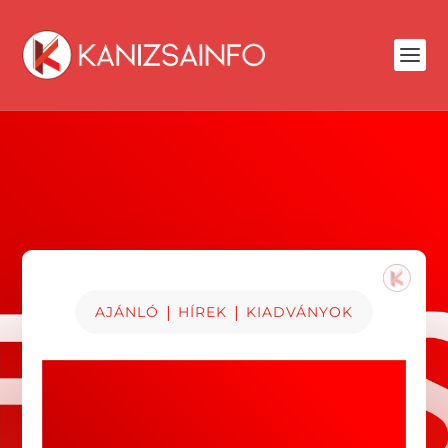
|
|
AJÁNLÓ
HÍREK
KIADVÁNYOK