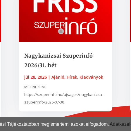
Nagykanizsai Szuperinfó
2026/31. hét
júl 28, 2026
|
Ajánló
,
Hírek
,
Kiadványok
MEGNÉZEM!
https://szuperinfo.hu/ujsagok/nagykanizsa-
szuperinfo/2026-07-30
elési Tájékoztatóban megismertem, azokat elfogadom.
Adatkezelé