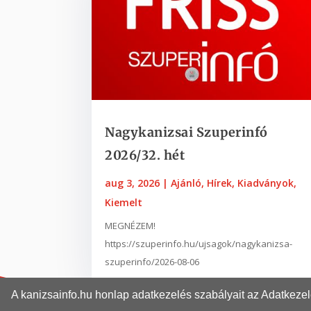
Nagykanizsai Szuperinfó
2026/32. hét
aug 3, 2026
|
Ajánló
,
Hírek
,
Kiadványok
,
Kiemelt
MEGNÉZEM!
https://szuperinfo.hu/ujsagok/nagykanizsa-
szuperinfo/2026-08-06
A kanizsainfo.hu honlap adatkezelés szabályait az Adatkez