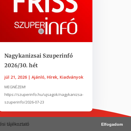
Nagykanizsai Szuperinfó
2026/30. hét
júl 21, 2026
|
Ajánló
,
Hírek
,
Kiadványok
MEGNÉZEM!
https://szuperinfo.hu/ujsagok/nagykanizsa-
szuperinfo/2026-07-23
si tájékoztató
Elfogadom