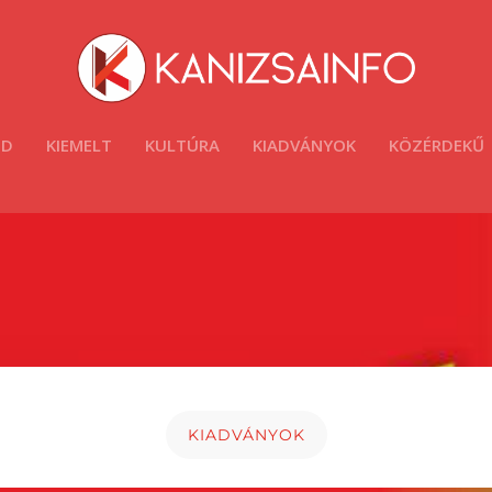
ÓD
KIEMELT
KULTÚRA
KIADVÁNYOK
KÖZÉRDEKŰ
KIADVÁNYOK