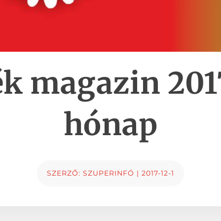
ék magazin 2017
hónap
SZERZŐ:
SZUPERINFÓ
|
2017-12-1