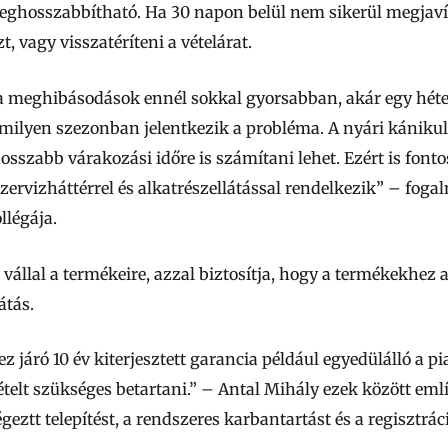
eghosszabbítható. Ha 30 napon belül nem sikerül megjavít
t, vagy visszatéríteni a vételárat.
 meghibásodások ennél sokkal gyorsabban, akár egy héten
y milyen szezonban jelentkezik a probléma. A nyári kánikul
hosszabb várakozási időre is számítani lehet. Ezért is font
zervizháttérrel
és alkatrészellátással rendelkezik”
– fogal
llégája.
 vállal a termékeire, azzal biztosítja, hogy a termékekhez 
átás.
ez járó
10 év kiterjesztett garancia
például egyedülálló a p
telt szükséges betartani.” –
Antal Mihály ezek között emlí
eztt telepítést, a rendszeres karbantartást és a regisztráci