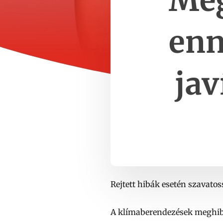
Meg
enn
jav
Rejtett hibák esetén szavatos
A klímaberendezések meghibá