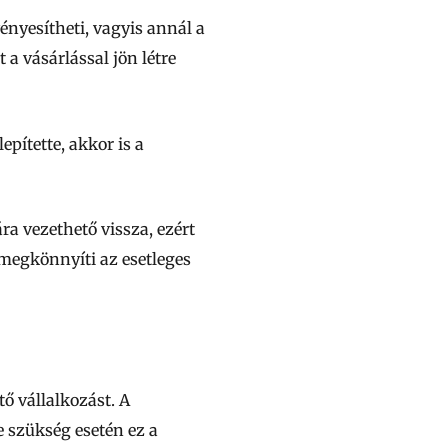
ényesítheti, vagyis annál a
a vásárlással jön létre
pítette, akkor is a
a vezethető vissza, ezért
ez megkönnyíti az esetleges
ő vállalkozást. A
e szükség esetén ez a