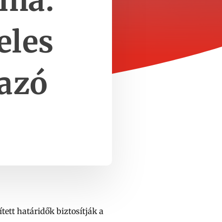
íma:
eles
mazó
tt határidők biztosítják a