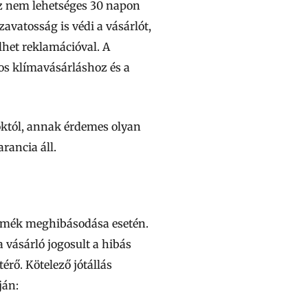
 ez nem lehetséges 30 napon
szavatosság is védi a vásárlót,
élhet reklamációval. A
tos klímavásárláshoz és a
októl, annak érdemes olyan
rancia áll.
 termék meghibásodása esetén.
a vásárló jogosult a hibás
érő. Kötelező jótállás
ján: