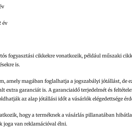
év
 év
rtós fogyasztási cikkekre
vonatkozik, például műszaki cikke
sekre is.
, amely magában foglalhatja a jogszabályi jótállást, de ez
alt extra garanciát is. A garanciaidő terjedelmét és feltéte
ldhatják az alap jótállási időt a vásárlók elégedettsége ér
tkozik, hogy a terméknek a vásárlás pillanatában hibátlan
k joga van reklamációval élni.