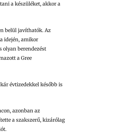
ani a készüléket, akkor a
 belül javíthatók. Az
a idején, amikor
os olyan berendezést
mazott a Gree
akár évtizedekkel később is
iacon, azonban az
tette a szakszerű, kizárólag
ót.