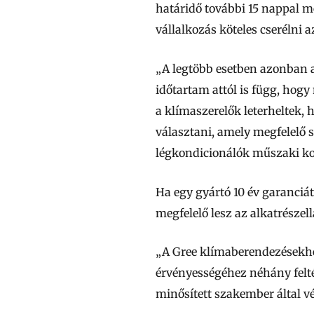
határidő további 15 nappal m
vállalkozás köteles cserélni az
„A legtöbb esetben azonban a
időtartam attól is függ, hog
a
klímaszerelők leterheltek
, 
választani, amely megfelelő
s
légkondicionálók műszaki ko
Ha egy gyártó 10 év garanciát
megfelelő lesz az alkatrészell
„
A Gree klímaberendezésekh
érvényességéhez néhány felté
minősített szakember által vég