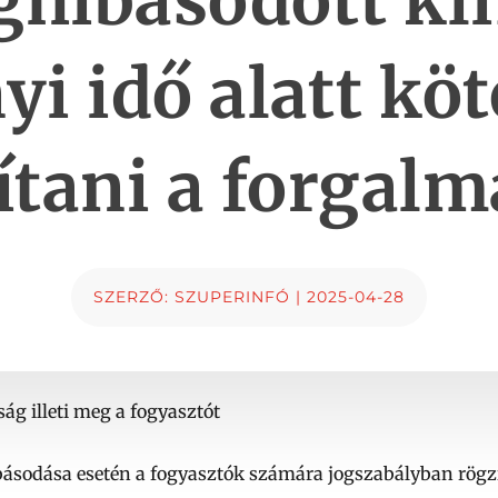
hibásodott kl
yi idő alatt köt
ítani a forgal
SZERZŐ:
SZUPERINFÓ
|
2025-04-28
ság illeti meg a fogyasztót
sodása esetén a fogyasztók számára jogszabályban rögzíte