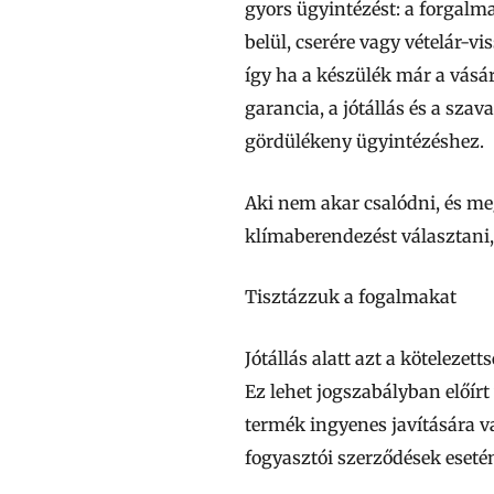
gyors ügyintézést: a forgalm
belül, cserére vagy vételár-vis
így ha a készülék már a vásár
garancia, a jótállás és a sza
gördülékeny ügyintézéshez.
Aki nem akar csalódni, és me
klímaberendezést választani,
Tisztázzuk a fogalmakat
Jótállás
alatt azt a kötelezet
Ez lehet jogszabályban előírt 
termék ingyenes javítására va
fogyasztói szerződések eset