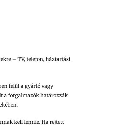
kre – TV, telefon, háztartási
en felül a gyártó vagy
leit a forgalmazók határozzák
dekében.
nak kell lennie. Ha rejtett