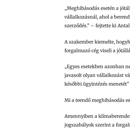
„Meghibásodás esetén a jótáll
vállalkozásnál, ahol a berend
szerződés.”
– fejtette ki Ant
A szakember kiemelte, hogyha 
forgalmazó cég viseli a jótállá
„Egyes esetekben azonban ne
javasolt olyan vállalkozást vá
későbbi
ügyintézés
menetét”
Mi a teendő meghibásodás es
Amennyiben a klímaberendezés
jogszabályok szerint a forgal