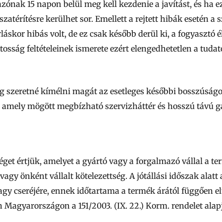
azónak 15 napon belül meg kell kezdenie a javítást, és ha
szatérítésre kerülhet sor. Emellett a rejtett hibák esetén a 
láskor hibás volt, de ez csak később derül ki, a fogyasztó 
vatosság feltételeinek ismerete ezért elengedhetetlen a tuda
g szeretné kímélni magát az esetleges későbbi bosszúság
 amely mögött megbízható szervizháttér és hosszú távú ga
tséget értjük, amelyet a gyártó vagy a forgalmazó vállal a
vagy önként vállalt kötelezettség. A jótállási időszak alatt 
gy cseréjére, ennek időtartama a termék árától függően elt
én Magyarországon a
151/2003. (IX. 22.) Korm. rendelet
alap