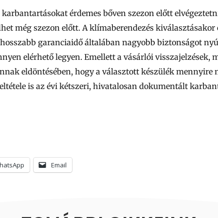
a karbantartásokat érdemes bőven szezon előtt elvégeztetni
lhet még szezon előtt. A klímaberendezés kiválasztásakor
 hosszabb garanciaidő általában nagyobb biztonságot nyú
nyen elérhető legyen. Emellett a vásárlói visszajelzések,
 annak eldöntésében, hogy a választott készülék mennyire
ltétele is az évi kétszeri, hivatalosan dokumentált karban
hatsApp
Email