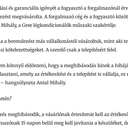
ási és garanciális igényét a fogyasztó a forgalmazónál érv
ezést megvásárolta. A forgalmazó cég és a fogyasztó között 
al Mihály, a Gree légkondicionálók műszaki szakértője.
a berendezést más vállalkozástól vásároltuk, mint aki tele
si kötelezettségeket. A szerelő csak a telepítésért felel.
m könnyű eldönteni, hogy a meghibásodás kinek a hibájár
lasztani, amely az értékesítést és a telepítést is vállalja, 
– hangsúlyozta Antal Mihály.
etén?
 meghibásodik, a vásárlónak értesítenie kell az értékesít
mazónak 15 napon belül meg kell javítania a készüléket, d