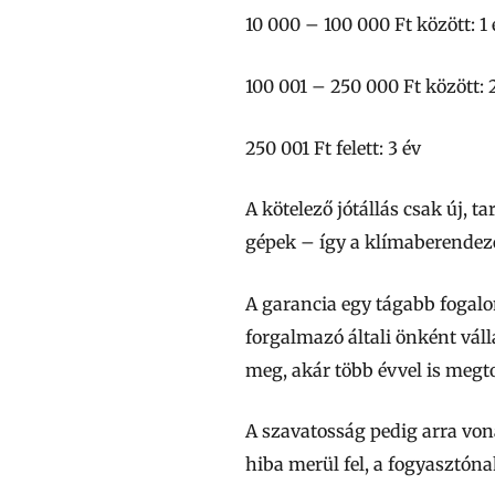
10 000 – 100 000 Ft között:
1 
100 001 – 250 000 Ft között:
2
250 001 Ft felett:
3 év
A kötelező jótállás
csak új, ta
gépek – így a klímaberendezé
A garancia
egy tágabb fogalom
forgalmazó általi önként váll
meg, akár több évvel is megto
A
szavatosság
pedig arra vona
hiba merül fel, a fogyasztóna