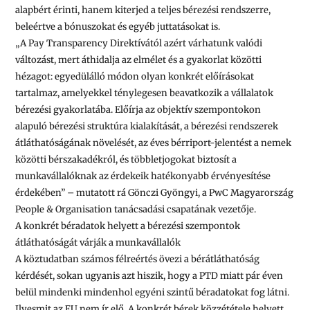
alapbért érinti, hanem kiterjed a teljes bérezési rendszerre,
beleértve a bónuszokat és egyéb juttatásokat is.
„A Pay Transparency Direktívától azért várhatunk valódi
változást, mert áthidalja az elmélet és a gyakorlat közötti
hézagot: egyedülálló módon olyan konkrét előírásokat
tartalmaz, amelyekkel ténylegesen beavatkozik a vállalatok
bérezési gyakorlatába. Előírja az objektív szempontokon
alapuló bérezési struktúra kialakítását, a bérezési rendszerek
átláthatóságának növelését, az éves bérriport-jelentést a nemek
közötti bérszakadékról, és többletjogokat biztosít a
munkavállalóknak az érdekeik hatékonyabb érvényesítése
érdekében”
– mutatott rá Gönczi Gyöngyi, a PwC Magyarország
People & Organisation tanácsadási csapatának vezetője.
A konkrét béradatok helyett a bérezési szempontok
átláthatóságát várják a munkavállalók
A köztudatban számos félreértés övezi a bérátláthatóság
kérdését, sokan ugyanis azt hiszik, hogy a PTD miatt pár éven
belül mindenki mindenhol egyéni szintű béradatokat fog látni.
Ilyesmit az EU nem ír elő. A konkrét bérek közzététele helyett