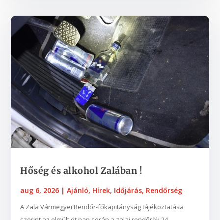
Hőség és alkohol Zalában !
aug 6, 2026
|
Ajánló
,
Hírek
,
Időjárás
,
Rendőrség
A Zala Vármegyei Rendőr-főkapitányság tájékoztatása
szerint az elmúlt öt nap során a zalai rendőrök 24