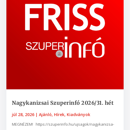
Nagykanizsai Szuperinfó 2026/31. hét
júl 28, 2026
|
Ajánló
,
Hírek
,
Kiadványok
MEGNÉZEM! https://szuperinfo.hu/ujsagok/nagykanizsa-