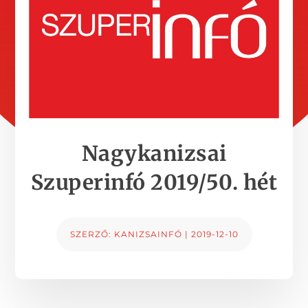
Nagykanizsai
Szuperinfó 2019/50. hét
SZERZŐ:
KANIZSAINFÓ
|
2019-12-10