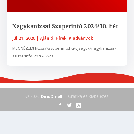
Nagykanizsai Szuperinfó 2026/30. hét
júl 21, 2026
|
Ajánló
,
Hírek
,
Kiadványok
MEGNÉZEM! https://szuperinfo.hu/ujsagok/nagykanizsa-
szuperinfo/2026-07-23
© 2026
| Grafika és kivitelezés
DinoDinelli