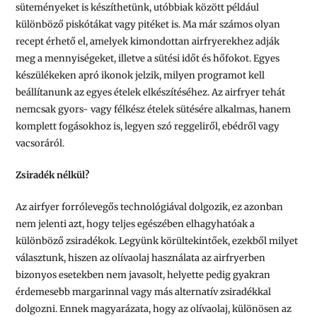
süteményeket is készíthetünk, utóbbiak között például
különböző piskótákat vagy pitéket is. Ma már számos olyan
recept érhető el, amelyek kimondottan airfryerekhez adják
meg a mennyiségeket, illetve a sütési időt és hőfokot. Egyes
készülékeken apró ikonok jelzik, milyen programot kell
beállítanunk az egyes ételek elkészítéséhez. Az airfryer tehát
nemcsak gyors- vagy félkész ételek sütésére alkalmas, hanem
komplett fogásokhoz is, legyen szó reggeliről, ebédről vagy
vacsoráról.
Zsiradék nélkül?
Az airfyer forrólevegős technológiával dolgozik, ez azonban
nem jelenti azt, hogy teljes egészében elhagyhatóak a
különböző zsiradékok. Legyünk körültekintőek, ezekből milyet
választunk, hiszen az olívaolaj használata az airfryerben
bizonyos esetekben nem javasolt, helyette pedig gyakran
érdemesebb margarinnal vagy más alternatív zsiradékkal
dolgozni. Ennek magyarázata, hogy az olívaolaj, különösen az