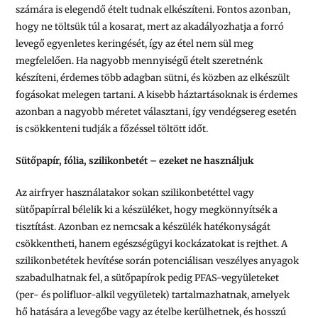
számára is elegendő ételt tudnak elkészíteni. Fontos azonban,
hogy ne töltsük túl a kosarat, mert az akadályozhatja a forró
levegő egyenletes keringését, így az étel nem sül meg
megfelelően. Ha nagyobb mennyiségű ételt szeretnénk
készíteni, érdemes több adagban sütni, és közben az elkészült
fogásokat melegen tartani. A kisebb háztartásoknak is érdemes
azonban a nagyobb méretet választani, így vendégsereg esetén
is csökkenteni tudják a főzéssel töltött időt.
Sütőpapír, fólia, szilikonbetét – ezeket ne használjuk
Az airfryer használatakor sokan szilikonbetéttel vagy
sütőpapírral bélelik ki a készüléket, hogy megkönnyítsék a
tisztítást. Azonban ez nemcsak a készülék hatékonyságát
csökkentheti, hanem egészségügyi kockázatokat is rejthet. A
szilikonbetétek hevítése során potenciálisan veszélyes anyagok
szabadulhatnak fel, a sütőpapírok pedig PFAS-vegyületeket
(per- és polifluor-alkil vegyületek) tartalmazhatnak, amelyek
hő hatására a levegőbe vagy az ételbe kerülhetnek, és hosszú