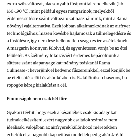
extra szűz változat, alacsonyabb füstponttal rendelkezik (kb.
160-190 °C), mint például egyes margarinok, melyekből
érdemes sütésre szánt változatokat használnunk, mint a Rama
növényi vajalternatíva. Ezek jobban alkalmazkodnak az airfryer
technológiához, hiszen kevésbé hajlamosak a túlmelegedésre és
a füstölésre, így nem lesz kellemetlen szaga és íze az ételeknek.
A margarin könnyen felolvad, és egyenletesen vonja be az étel
felületét. Az ízélmény fokozásáért érdemes bepácolnunk a
sütésre szánt alapanyagokat: néhány teáskanál Rama
Culinesse-t keverjünk el kedvenc fűszereinkkel, ezzel kenjük be
az ételt sütés előtt és akár közben is. Ez különösen hasznos, ha
ropogós kéreg kialakítása a cél.
Finomságok nem csak két főre
Gyakori tévhit, hogy ezek a készülékek csak kis adagokat
tudnak elkészíteni, ezért nagyobb családok számára nem
ideálisak. Valójában az airfryerek különböző méretekben
érhetők el, a nagyobb kapacitású modellek pedig akár 4-6 fő