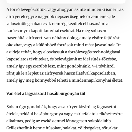
A forró levegős sütők, vagy ahogyan szinte mindenki ismeri, az
airfryerek egyre nagyobb népszerűségnek örvendenek, de
valószínűleg sokan csak nemrég kezdték el használni a
karácsonyra kapott konyhai eszközt. Ha még sohasem
használtál airfryert, van néhány dolog, amely elsőre fejtörést
okozhat, vagy a különböző források mind mást javasolnak. Itt
az ideje tehát, hogy eloszlassuk a forrólevegős technológiával
kapcsolatos tévhiteket, és belevágjunk az idei sütés-főzésbe,
amely így egyszerűbb lesz, mint gondolnánk. 4+1 tévhitről
rántjuk le a leplet az airfryerek használatával kapcsolatban,
amely így még könnyebbé teheti a mindennapi konyhai életet.
Van élet a fagyasztott hasábburgonyán túl
Sokan úgy gondolják, hogy az airfryer kizárólag fagyasztott
ételek, például hasábburgonya vagy csirkefalatok elkészítésére
alkalmas, pedig az eszköz ennél lényegesen sokoldalúbb.
Grillezhetünk benne húsokat, halakat, zöldségeket, sőt, akár