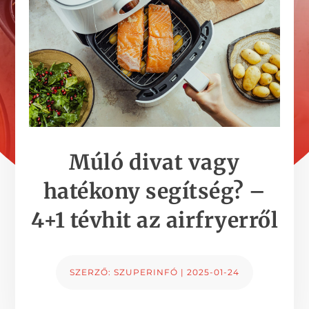
Múló divat vagy
hatékony segítség? –
4+1 tévhit az airfryerről
SZERZŐ:
SZUPERINFÓ
|
2025-01-24