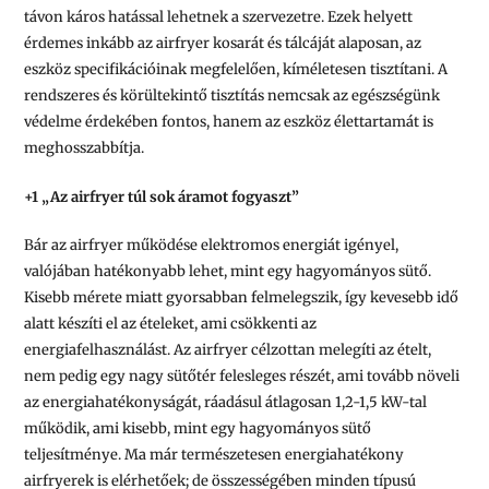
távon káros hatással lehetnek a szervezetre. Ezek helyett
érdemes inkább az airfryer kosarát és tálcáját alaposan, az
eszköz specifikációinak megfelelően, kíméletesen tisztítani. A
rendszeres és körültekintő tisztítás nemcsak az egészségünk
védelme érdekében fontos, hanem az eszköz élettartamát is
meghosszabbítja.
+1 „Az airfryer túl sok áramot fogyaszt”
Bár az airfryer működése elektromos energiát igényel,
valójában hatékonyabb lehet, mint egy hagyományos sütő.
Kisebb mérete miatt gyorsabban felmelegszik, így kevesebb idő
alatt készíti el az ételeket, ami csökkenti az
energiafelhasználást. Az airfryer célzottan melegíti az ételt,
nem pedig egy nagy sütőtér felesleges részét, ami tovább növeli
az energiahatékonyságát, ráadásul átlagosan 1,2-1,5 kW-tal
működik, ami kisebb, mint egy hagyományos sütő
teljesítménye. Ma már természetesen energiahatékony
airfryerek is elérhetőek; de összességében minden típusú