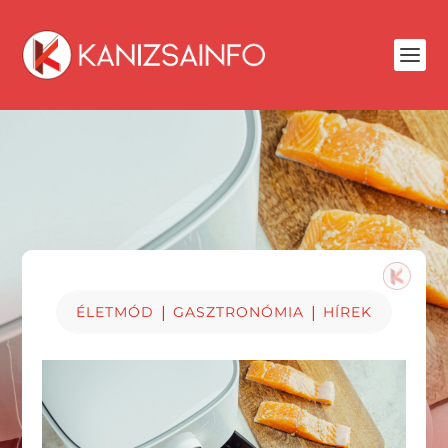
|
|
ÉLETMÓD
GASZTRONÓMIA
HÍREK