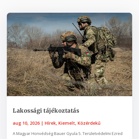
Lakossági tájékoztatás
aug 10, 2026
|
Hírek
,
Kiemelt
,
Közérdekű
A Magyar Honvédség Bauer Gyula 5. Területvédelmi Ezred