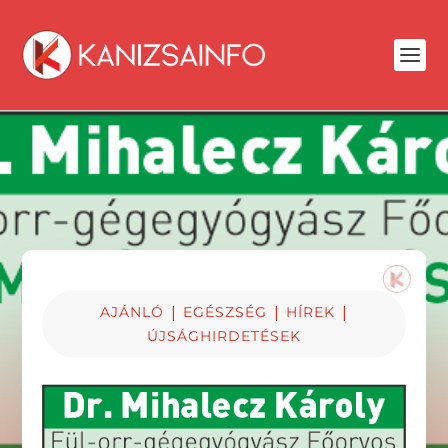
|
|
|
AJÁNLÓ
EGÉSZSÉG
HÍREK
ÚJSÁGHIRDETÉSEK