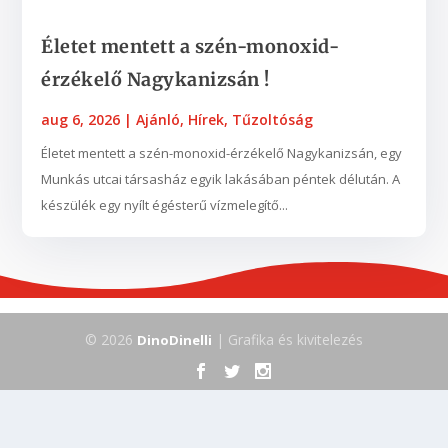
Életet mentett a szén-monoxid-
érzékelő Nagykanizsán !
aug 6, 2026
|
Ajánló
,
Hírek
,
Tűzoltóság
Életet mentett a szén-monoxid-érzékelő Nagykanizsán, egy
Munkás utcai társasház egyik lakásában péntek délután. A
készülék egy nyílt égésterű vízmelegítő...
© 2026
| Grafika és kivitelezés
DinoDinelli