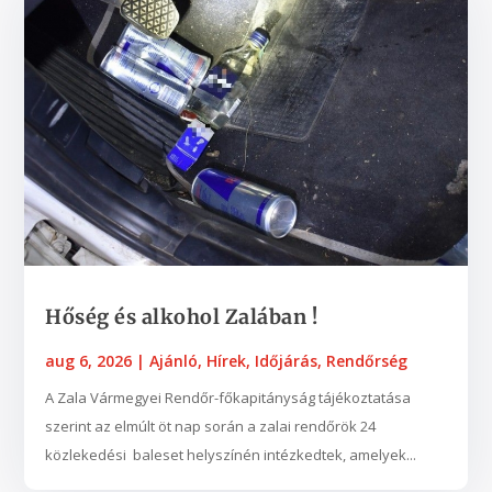
Hőség és alkohol Zalában !
aug 6, 2026
|
Ajánló
,
Hírek
,
Időjárás
,
Rendőrség
A Zala Vármegyei Rendőr-főkapitányság tájékoztatása
szerint az elmúlt öt nap során a zalai rendőrök 24
közlekedési baleset helyszínén intézkedtek, amelyek...