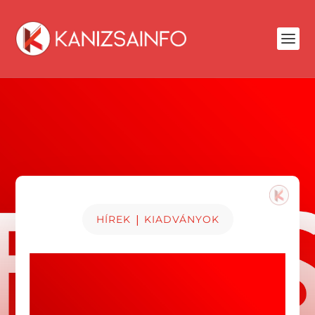
|
HÍREK
KIADVÁNYOK