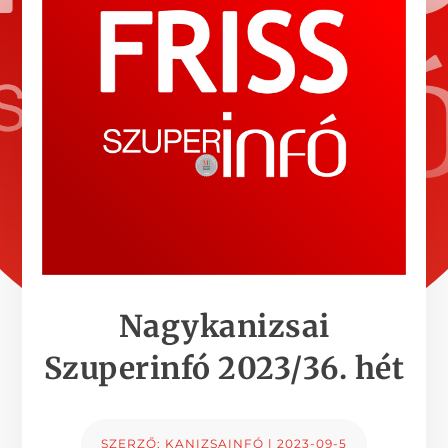
Nagykanizsai
Szuperinfó 2023/36. hét
SZERZŐ:
KANIZSAINFÓ
|
2023-09-5