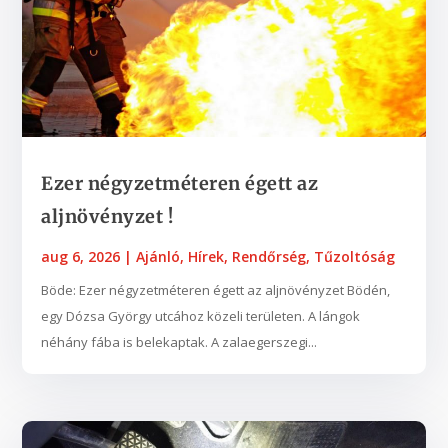
Ezer négyzetméteren égett az
aljnövényzet !
aug 6, 2026
|
Ajánló
,
Hírek
,
Rendőrség
,
Tűzoltóság
Böde: Ezer négyzetméteren égett az aljnövényzet Bödén,
egy Dózsa György utcához közeli területen. A lángok
néhány fába is belekaptak. A zalaegerszegi...