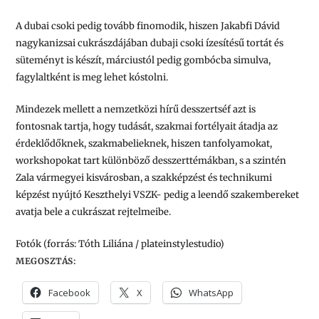
A dubai csoki pedig tovább finomodik, hiszen Jakabfi Dávid
nagykanizsai cukrászdájában dubaji csoki ízesítésű tortát és
süteményt is készít, márciustól pedig gombócba simulva,
fagylaltként is meg lehet kóstolni.
Mindezek mellett a nemzetközi hírű desszertséf azt is
fontosnak tartja, hogy tudását, szakmai fortélyait átadja az
érdeklődőknek, szakmabelieknek, hiszen tanfolyamokat,
workshopokat tart különböző desszerttémákban, s a szintén
Zala vármegyei kisvárosban, a szakképzést és technikumi
képzést nyújtó Keszthelyi VSZK- pedig a leendő szakembereket
avatja bele a cukrászat rejtelmeibe.
Fotók (forrás:
Tóth Liliána / plateinstylestudio)
MEGOSZTÁS:
Facebook
X
WhatsApp