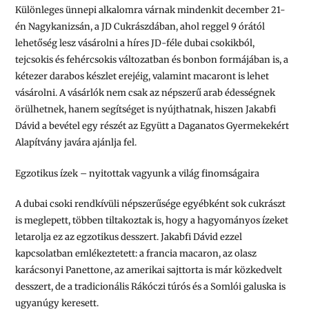
Különleges ünnepi alkalomra várnak mindenkit december 21-
én Nagykanizsán, a JD Cukrászdában, ahol reggel 9 órától
lehetőség lesz vásárolni a híres JD-féle dubai csokikból,
tejcsokis és fehércsokis változatban és bonbon formájában is, a
kétezer darabos készlet erejéig, valamint macaront is lehet
vásárolni. A vásárlók nem csak az népszerű arab édességnek
örülhetnek, hanem segítséget is nyújthatnak, hiszen Jakabfi
Dávid a bevétel egy részét az Együtt a Daganatos Gyermekekért
Alapítvány javára ajánlja fel.
Egzotikus ízek – nyitottak vagyunk a világ finomságaira
A dubai csoki rendkívüli népszerűsége egyébként sok cukrászt
is meglepett, többen tiltakoztak is, hogy a hagyományos ízeket
letarolja ez az egzotikus desszert. Jakabfi Dávid ezzel
kapcsolatban emlékeztetett: a francia macaron, az olasz
karácsonyi Panettone, az amerikai sajttorta is már közkedvelt
desszert, de a tradicionális Rákóczi túrós és a Somlói galuska is
ugyanúgy keresett.