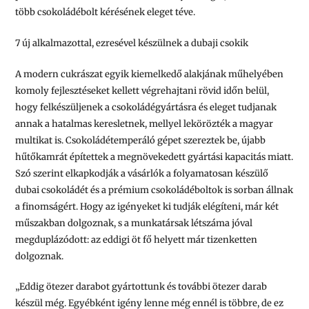
több csokoládébolt kérésének eleget téve.
7 új alkalmazottal, ezresével készülnek a dubaji csokik
A modern cukrászat egyik kiemelkedő alakjának műhelyében
komoly fejlesztéseket kellett végrehajtani rövid időn belül,
hogy felkészüljenek a csokoládégyártásra és eleget tudjanak
annak a hatalmas keresletnek, mellyel lekörözték a magyar
multikat is. Csokoládétemperáló gépet szereztek be, újabb
hűtőkamrát építettek a megnövekedett gyártási kapacitás miatt.
Szó szerint elkapkodják a vásárlók a folyamatosan készülő
dubai csokoládét és a prémium csokoládéboltok is sorban állnak
a finomságért. Hogy az igényeket ki tudják elégíteni, már két
műszakban dolgoznak, s a munkatársak létszáma jóval
megduplázódott: az eddigi öt fő helyett már tizenketten
dolgoznak.
„Eddig ötezer darabot gyártottunk és további ötezer darab
készül még. Egyébként igény lenne még ennél is többre, de ez