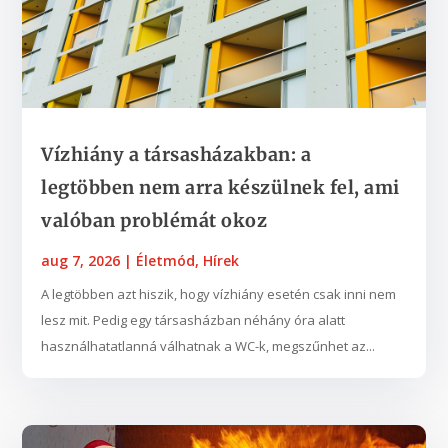
Vízhiány a társasházakban: a
legtöbben nem arra készülnek fel, ami
valóban problémát okoz
aug 7, 2026
|
Életmód
,
Hírek
A legtöbben azt hiszik, hogy vízhiány esetén csak inni nem
lesz mit. Pedig egy társasházban néhány óra alatt
használhatatlanná válhatnak a WC-k, megszűnhet az...