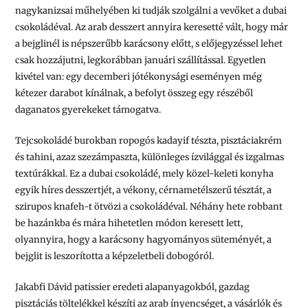
nagykanizsai műhelyében ki tudják szolgálni a vevőket a dubai
csokoládéval. Az arab desszert annyira keresetté vált, hogy már
a bejglinél is népszerűbb karácsony előtt, s előjegyzéssel lehet
csak hozzájutni, legkorábban januári szállítással. Egyetlen
kivétel van: egy decemberi jótékonysági eseményen még
kétezer darabot kínálnak, a befolyt összeg egy részéből
daganatos gyerekeket támogatva.
Tejcsokoládé burokban ropogós kadayif tészta, pisztáciakrém
és tahini, azaz szezámpaszta, különleges ízvilággal és izgalmas
textúrákkal. Ez a dubai csokoládé, mely közel-keleti konyha
egyik híres desszertjét, a vékony, cérnametélszerű tésztát, a
szirupos knafeh-t ötvözi a csokoládéval. Néhány hete robbant
be hazánkba és mára hihetetlen módon keresett lett,
olyannyira, hogy a karácsony hagyományos süteményét, a
bejglit is leszorította a képzeletbeli dobogóról.
Jakabfi Dávid patissier eredeti alapanyagokból, gazdag
pisztáciás töltelékkel készíti az arab ínyencséget, a vásárlók és