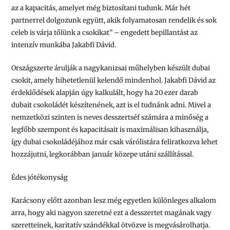
az a kapacitás, amelyet még biztosítani tudunk. Már hét
partnerrel dolgozunk együtt, akik folyamatosan rendelik és sok
celeb is várja tőlünk a csokikat” – engedett bepillantást az
intenzív munkába Jakabfi Dávid.
Országszerte árulják a nagykanizsai műhelyben készült dubai
csokit, amely hihetetlenül kelendő mindenhol. Jakabfi Dávid az
érdeklődések alapján úgy kalkulált, hogy ha 20 ezer darab
dubait csokoládét készítenének, azt is el tudnánk adni. Mivel a
nemzetközi szinten is neves desszertséf számára a minőség a
legfőbb szempont és kapacitásait is maximálisan kihasználja,
így dubai csokoládéjához már csak várólistára feliratkozva lehet
hozzájutni, legkorábban január közepe utáni szállítással.
Édes jótékonyság
Karácsony előtt azonban lesz még egyetlen különleges alkalom
arra, hogy aki nagyon szeretné ezt a desszertet magának vagy
szeretteinek, karitatív szándékkal ötvözve is megvásárolhatja.