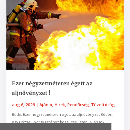
Ezer négyzetméteren égett az
aljnövényzet !
aug 6, 2026
|
Ajánló
,
Hírek
,
Rendőrség
,
Tűzoltóság
Böde: Ezer négyzetméteren égett az aljnövényzet Bödén,
egy Dózsa György utcához közeli területen. A lángok
néhány fába is belekaptak. A zalaegerszegi...