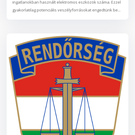
ingatlanokban használt elektromos eszközök száma. Ezzel
gyakorlatilag potenciális veszélyforrásokat engedtünk be...