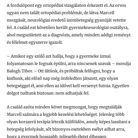
A fordulópont egy ortopédiai vizsgálaton érkezett el. Az orvos
ugyan nem talált ortopédiai problémát, de látva Marcell
mozgását, neurológiai eredetű izombetegség gyanúját vetette
fel. A család ezt követően került gyermekneurológiai osztályra,
ahol megszületett az a diagnózis, amely minden addigi reményt
és félelmet egyszerre igazolt.
– Amikor egy szülő azt hallja, hogy a gyermeke izmai
folyamatosan le fognak épülni, arra nincsenek szavak – mondja
Balogh Tibor. – Ott ültünk, és próbáltuk felfogni, hogy a
kisfiunk, aki előző nap még önfeledten játszott, egy olyan
betegséggel él, ami ellen az idővel kell versenyt futnia. Egyetlen
dolgot tudtunk biztosan: nem adhatjuk fel.
A család azóta minden követ megmozgat, hogy megtalálják
Marcell számára a legjobb kezelési lehetőséget. Jelenleg több
olyan korszerű terápia létezik külföldön, amely képes lassítani a
betegség lefolyását, sőt bizonyos esetekben esélyt adhat arra,
hogy a gyermek hosszabb, teljesebb életet élhessen.