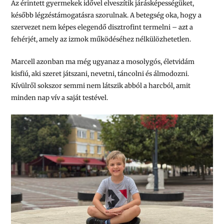
Az érintett gyermekek idővel elveszítik járásképességüket,
később légzéstámogatásra szorulnak. A betegség oka, hogy a
szervezet nem képes elegendő disztrofint termelni – azt a
fehérjét, amely az izmok működéséhez nélkülözhetetlen.
Marcell azonban ma még ugyanaz a mosolygós, életvidám
kisfiú, aki szeret játszani, nevetni, táncolni és álmodozni.
Kívülről sokszor semmi nem látszik abból a harcból, amit
minden nap vív a saját testével.