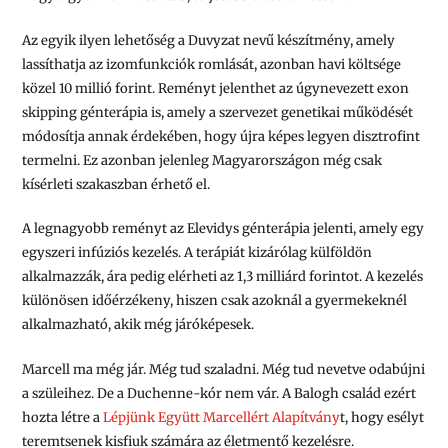
Az egyik ilyen lehetőség a Duvyzat nevű készítmény, amely
lassíthatja az izomfunkciók romlását, azonban havi költsége
közel 10 millió forint. Reményt jelenthet az úgynevezett exon
skipping génterápia is, amely a szervezet genetikai működését
módosítja annak érdekében, hogy újra képes legyen disztrofint
termelni. Ez azonban jelenleg Magyarországon még csak
kísérleti szakaszban érhető el.
A legnagyobb reményt az Elevidys génterápia jelenti, amely egy
egyszeri infúziós kezelés. A terápiát kizárólag külföldön
alkalmazzák, ára pedig elérheti az 1,3 milliárd forintot. A kezelés
különösen időérzékeny, hiszen csak azoknál a gyermekeknél
alkalmazható, akik még járóképesek.
Marcell ma még jár. Még tud szaladni. Még tud nevetve odabújni
a szüleihez. De a Duchenne-kór nem vár. A Balogh család ezért
hozta létre a
Lépjünk Együtt Marcellért Alapítvány
t, hogy esélyt
teremtsenek kisfiuk számára az életmentő kezelésre.