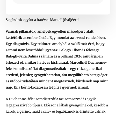
Segítsünk együtt a hatéves Marcell jövőjéért!
Vannak pillanatok, amelyek egyetlen másodperc alatt
kettétörik az ember életét. Egy mondat az orvosi rendelőben.
Egy diagnózis. Egy tekintet, amelyből a szülő már érzi, hogy
semmi nem lesz többé ugyanaz. Balogh Tibor és felesége,
Balogh-Szita Dalma számára ez a pillanat 2026 januárjában
érkezett el, amikor hatéves kisfiuknál, Marcellnél Duchenne-
féle izomdisztrófiát diagnosztizáltak – egy ritka, genetikai
eredetű, jelenleg gyógyíthatatlan, ám megállítható betegséget,
és utóbbi tudatában mindent megtesznek, küzdenek nap mint
nap. Ez a kór fokozatosan leépíti a gyermek izmait.
A Duchenne-féle izomdisztrófia az izomsorvadás egyik
legagresszívebb típusa. Először a lábak gyengülnek el, később a
karok, a gerinc, majd a szív- és légzőizmok is érintetté válnak.