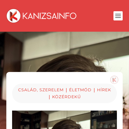
|
|
CSALÁD, SZERELEM
ÉLETMÓD
HÍREK
|
KÖZÉRDEKŰ