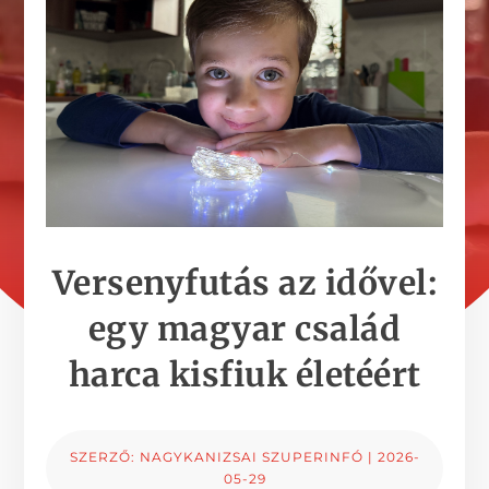
Versenyfutás az idővel:
egy magyar család
harca kisfiuk életéért
SZERZŐ:
NAGYKANIZSAI SZUPERINFÓ
|
2026-
05-29