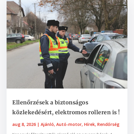
Ellenőrzések a biztonságos
közlekedésért, elektromos rolleren is !
aug 8, 2026
|
Ajánló
,
Autó-motor
,
Hírek
,
Rendőrség