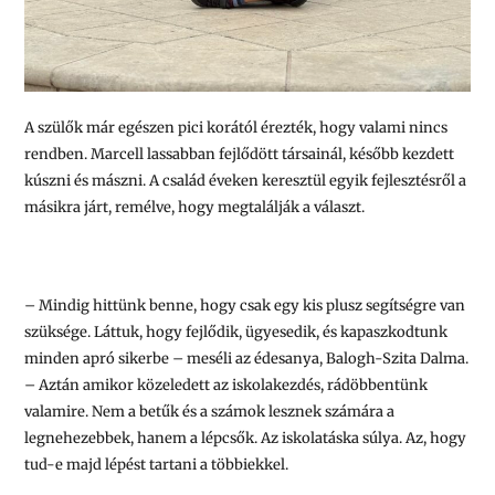
A szülők már egészen pici korától érezték, hogy valami nincs
rendben. Marcell lassabban fejlődött társainál, később kezdett
kúszni és mászni. A család éveken keresztül egyik fejlesztésről a
másikra járt, remélve, hogy megtalálják a választ.
– Mindig hittünk benne, hogy csak egy kis plusz segítségre van
szüksége. Láttuk, hogy fejlődik, ügyesedik, és kapaszkodtunk
minden apró sikerbe – meséli az édesanya, Balogh-Szita Dalma.
– Aztán amikor közeledett az iskolakezdés, rádöbbentünk
valamire. Nem a betűk és a számok lesznek számára a
legnehezebbek, hanem a lépcsők. Az iskolatáska súlya. Az, hogy
tud-e majd lépést tartani a többiekkel.