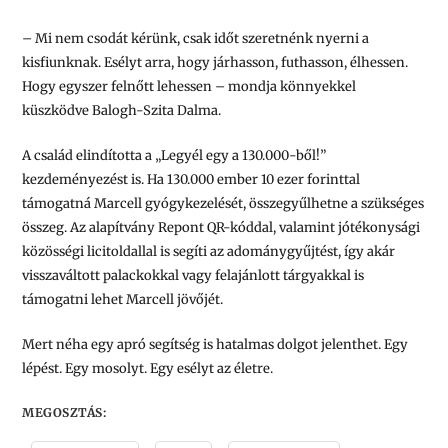
– Mi nem csodát kérünk, csak időt szeretnénk nyerni a
kisfiunknak. Esélyt arra, hogy járhasson, futhasson, élhessen.
Hogy egyszer felnőtt lehessen – mondja könnyekkel
küszködve Balogh-Szita Dalma.
A család elindította a „Legyél egy a 130.000-ből!”
kezdeményezést is. Ha 130.000 ember 10 ezer forinttal
támogatná Marcell gyógykezelését, összegyűlhetne a szükséges
összeg. Az alapítvány Repont QR-kóddal, valamint jótékonysági
közösségi licitoldallal is segíti az adománygyűjtést, így akár
visszaváltott palackokkal vagy felajánlott tárgyakkal is
támogatni lehet Marcell jövőjét.
Mert néha egy apró segítség is hatalmas dolgot jelenthet. Egy
lépést. Egy mosolyt. Egy esélyt az életre.
MEGOSZTÁS: