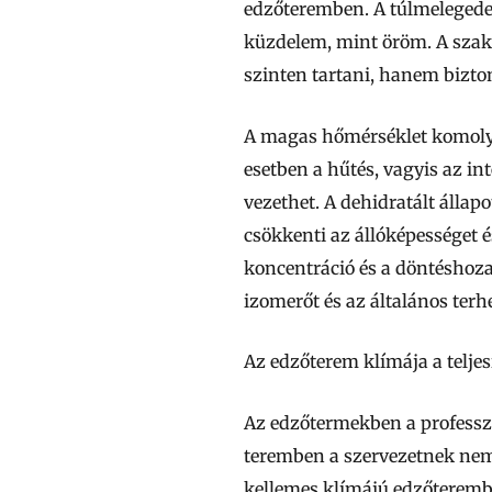
edzőteremben. A túlmelegedet
küzdelem, mint öröm. A szaké
szinten tartani, hanem bizton
A magas hőmérséklet komoly t
esetben a hűtés, vagyis az in
vezethet. A dehidratált állap
csökkenti az állóképességet 
koncentráció és a döntéshoza
izomerőt és az általános terh
Az edzőterem klímája a telje
Az edzőtermekben a professzi
teremben a szervezetnek nem 
kellemes klímájú edzőterembe