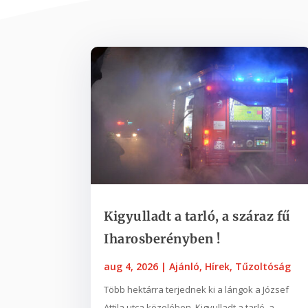
Kigyulladt a tarló, a száraz fű
Iharosberényben !
aug 4, 2026
|
Ajánló
,
Hírek
,
Tűzoltóság
Több hektárra terjednek ki a lángok a József
Attila utca közelében. Kigyulladt a tarló, a