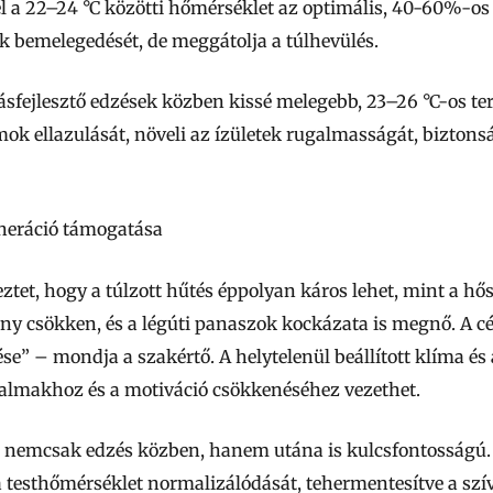
él a 22–24 °C közötti hőmérséklet az optimális, 40-60%-os
 bemelegedését, de meggátolja a túlhevülés.
litásfejlesztő edzések közben kissé melegebb, 23–26 °C-os 
mok ellazulását, növeli az ízületek rugalmasságát, biztons
eneráció támogatása
meztet, hogy a túlzott hűtés éppolyan káros lehet, mint a h
ény csökken, és a légúti panaszok kockázata is megnő. A c
e” – mondja a szakértő. A helytelenül beállított klíma és 
dalmakhoz és a motiváció csökkenéséhez vezethet.
s nemcsak edzés közben, hanem utána is kulcsfontosságú.
 testhőmérséklet normalizálódását, tehermentesítve a szív-