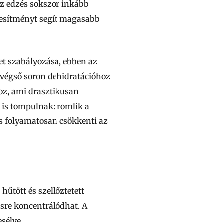
az edzés sokszor inkább
ljesítményt segít magasabb
et szabályozása, ebben az
, végső soron dehidratációhoz
hoz, ami drasztikusan
 is tompulnak: romlik a
és folyamatosan csökkenti az
űtött és szellőztetett
ésre koncentrálódhat. A
sélye.