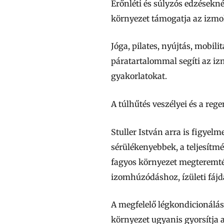
Erőnléti és súlyzós edzésekn
környezet támogatja az izmok
Jóga, pilates, nyújtás, mobi
páratartalommal segíti az iz
gyakorlatokat.
A túlhűtés veszélyei és a reg
Stuller István arra is figyel
sérülékenyebbek, a teljesítm
fagyos környezet megteremtés
izomhúzódáshoz, ízületi fáj
A megfelelő légkondicionálá
környezet ugyanis gyorsítja a