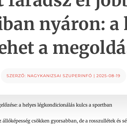
t fáradsz el job
ban nyáron: a
lehet a megoldá
SZERZŐ:
NAGYKANIZSAI SZUPERINFÓ
|
2025-08-19
előzése: a helyes légkondicionálás kulcs a sportban
állóképesség csökken gyorsabban, de a rosszullétek és sé