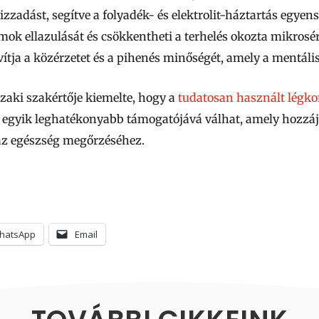
izzadást, segítve a folyadék- és elektrolit-háztartás egye
 izmok ellazulását és csökkentheti a terhelés okozta mikrosé
avítja a közérzetet és a pihenés minőségét, amely a mentális
aki szakértője kiemelte, hogy a
tudatosan használt légko
 egyik leghatékonyabb támogatójává válhat, amely hozzájá
az egészség megőrzéséhez.
hatsApp
Email