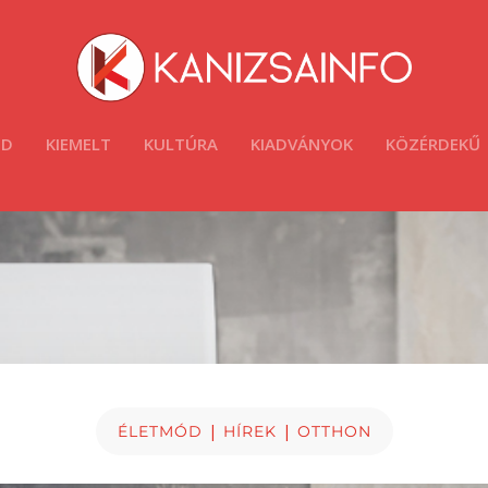
ÓD
KIEMELT
KULTÚRA
KIADVÁNYOK
KÖZÉRDEKŰ
|
|
ÉLETMÓD
HÍREK
OTTHON