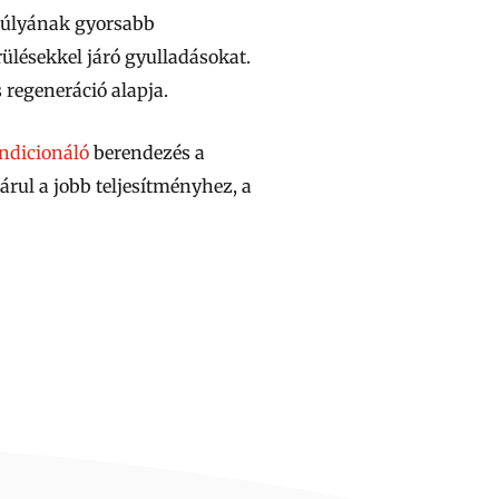
nsúlyának gyorsabb
rülésekkel járó gyulladásokat.
 regeneráció alapja.
ndicionáló
berendezés a
rul a jobb teljesítményhez, a