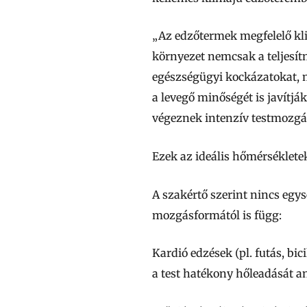
„Az edzőtermek megfelelő kl
környezet nemcsak a teljesítm
egészségügyi kockázatokat, 
a levegő minőségét is javítjá
végeznek intenzív testmozgás
Ezek az ideális hőmérséklete
A szakértő szerint nincs egys
mozgásformától is függ:
Kardió edzések (pl. futás, bi
a test hatékony hőleadását an