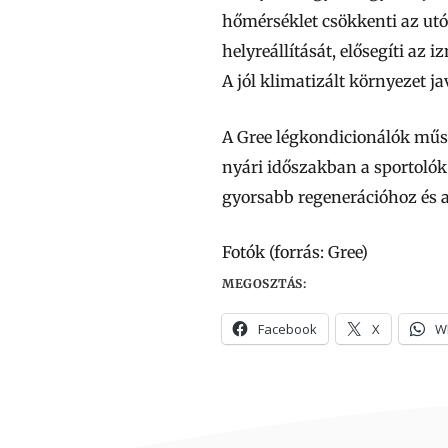
hőmérséklet csökkenti az utó
helyreállítását, elősegíti az
A jól klimatizált környezet j
A Gree légkondicionálók műsz
nyári időszakban a sportolók
gyorsabb regenerációhoz és 
Fotók (forrás: Gree)
MEGOSZTÁS:
Facebook
X
W