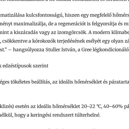
imatizálása kulcsfontosságú, hiszen egy megfelelő hőmérs
ényt maximalizálja, de a regenerációt is felgyorsítja és m
mint a kiszáradás vagy az izomgörcsök. A modern klímab
k, csökkentve a kórokozók terjedésének esélyét egy olyan z
t.” – hangsúlyozza Stuller István, a Gree légkondicionáló
k edzéstípusok szerint
éges tökéletes beállítás, az ideális hőmérséklet és páratart
ciklizés) esetén az ideális hőmérséklet 20–22 °C, 40–60% pá
élkül, hogy a keringési rendszert túlterhelné.