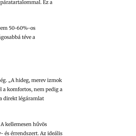
 páratartalommal. Ez a
terem 50-60%-os
ágosabbá téve a
őség. „A hideg, merev izmok
él a komfortos, nem pedig a
a direkt légáramlat
 A kellemesen hűvös
 és érrendszert. Az ideális