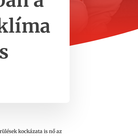
ban a
 klíma
s
rülések kockázata is nő az