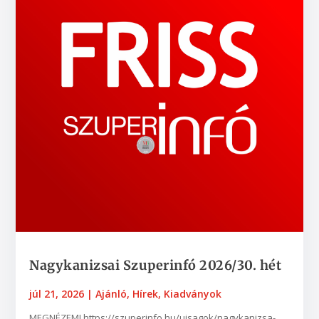
Nagykanizsai Szuperinfó 2026/30. hét
júl 21, 2026
|
Ajánló
,
Hírek
,
Kiadványok
MEGNÉZEM! https://szuperinfo.hu/ujsagok/nagykanizsa-