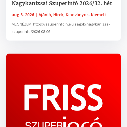
Nagykanizsai Szuperinfó 2026/32. hét
aug 3, 2026
|
Ajánló
,
Hírek
,
Kiadványok
,
Kiemelt
MEGNÉZEM! https://szuperinfo.hu/ujsagok/nagykanizsa-
szuperinfo/2026-08-06