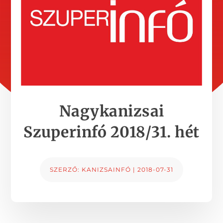
Nagykanizsai
Szuperinfó 2018/31. hét
SZERZŐ:
KANIZSAINFÓ
|
2018-07-31