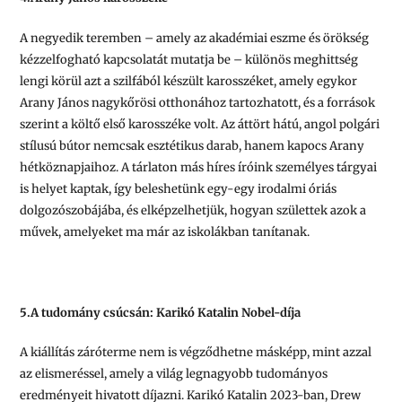
A negyedik teremben – amely az akadémiai eszme és örökség
kézzelfogható kapcsolatát mutatja be – különös meghittség
lengi körül azt a szilfából készült karosszéket, amely egykor
Arany János nagykőrösi otthonához tartozhatott, és a források
szerint a költő első karosszéke volt. Az áttört hátú, angol polgári
stílusú bútor nemcsak esztétikus darab, hanem kapocs Arany
hétköznapjaihoz. A tárlaton más híres íróink személyes tárgyai
is helyet kaptak, így beleshetünk egy-egy irodalmi óriás
dolgozószobájába, és elképzelhetjük, hogyan születtek azok a
művek, amelyeket ma már az iskolákban tanítanak.
5.A tudomány csúcsán: Karikó Katalin Nobel-díja
A kiállítás záróterme nem is végződhetne másképp, mint azzal
az elismeréssel, amely a világ legnagyobb tudományos
eredményeit hivatott díjazni. Karikó Katalin 2023-ban, Drew