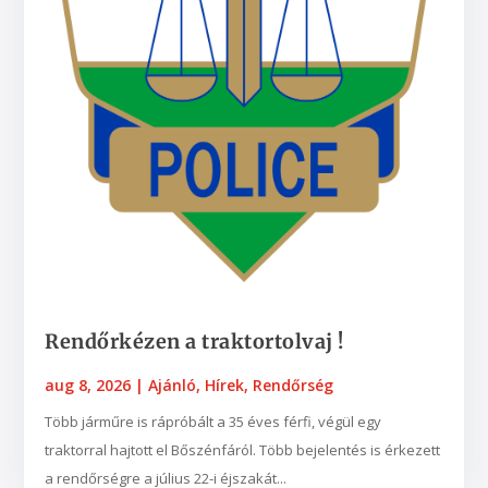
Rendőrkézen a traktortolvaj !
aug 8, 2026
|
Ajánló
,
Hírek
,
Rendőrség
Több járműre is rápróbált a 35 éves férfi, végül egy
traktorral hajtott el Bőszénfáról. Több bejelentés is érkezett
a rendőrségre a július 22-i éjszakát...