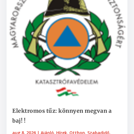
Elektromos tűz: könnyen megvan a
baj! !
aug 8, 2026
|
Ajánló
,
Hírek
,
Otthon
,
Szabadidő,