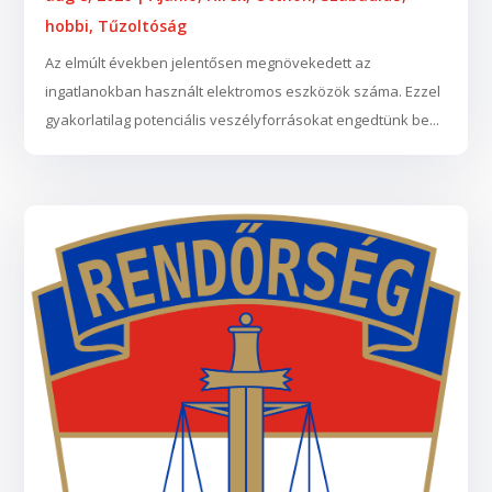
hobbi
,
Tűzoltóság
Az elmúlt években jelentősen megnövekedett az
ingatlanokban használt elektromos eszközök száma. Ezzel
gyakorlatilag potenciális veszélyforrásokat engedtünk be...