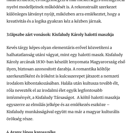
nyelvi modelljeinek működését is. A rekonstruált szerkezet
különleges látványt nyújt, miközben arra emlékeztet, hogy a
kreativitás és a logika gyakran kéz a kézben járnak.
3.Gipszbe zárt vonások: Kisfaludy Károly halotti maszkja
Kevés tárgy képes olyan elementáris erővel közvetíteni a
halhatatlanság utáni vágyat, mint egy halotti maszk. Kisfaludy
Károly arcának 1830-ban készült lenyomata Magyarország első
ilyen, biztosan azonosított darabja. A romantika költője
szerkesztőként és íróként is kulcsszerepet játszott a nemzeti
irodalom kibontakozásában. Halála után kultusza tovább élt,
róla nevezték el az irodalmi élet egyik legfontosabb
intézményét, a Kisfaludy Társaságot. A költő halotti maszkja
egyszerre az elmúlás jelképe és az emlékezés eszköze –
Kisfaludy munkásságával együtt ma már a magyar kulturális
örökség része.
4.Arany János karosszéke