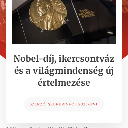
Nobel-díj, ikercsontváz
és a világmindenség új
értelmezése
SZERZŐ:
SZUPERINFÓ
|
2025-07-11