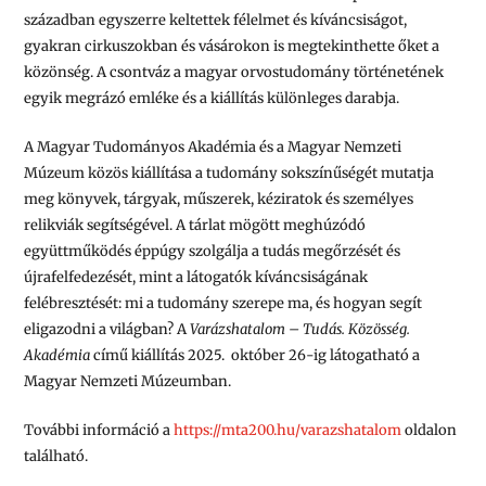
században egyszerre keltettek félelmet és kíváncsiságot,
gyakran cirkuszokban és vásárokon is megtekinthette őket a
közönség. A csontváz a magyar orvostudomány történetének
egyik megrázó emléke és a kiállítás különleges darabja.
A Magyar Tudományos Akadémia és a Magyar Nemzeti
Múzeum közös kiállítása a tudomány sokszínűségét mutatja
meg könyvek, tárgyak, műszerek, kéziratok és személyes
relikviák segítségével. A tárlat mögött meghúzódó
együttműködés éppúgy szolgálja a tudás megőrzését és
újrafelfedezését, mint a látogatók kíváncsiságának
felébresztését: mi a tudomány szerepe ma, és hogyan segít
eligazodni a világban? A
Varázshatalom – Tudás. Közösség.
Akadémia
című kiállítás 2025. október 26-ig látogatható a
Magyar Nemzeti Múzeumban.
További információ a
https://mta200.hu/varazshatalom
oldalon
található.