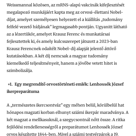
Weissmannal közösen, az mRNS-alapú vakcinák kifejlesztését
megalapozó munkájáért kapta meg az orvosi-élettani Nobel-
díjat, amelyet személyesen helyezett el a kiállítás „tudomány
felfelé vezető hídjának” legmagasabb pontján. Ugyanitt látható
az a lézertükör, amelyet Krausz Ferenc és munkatársai
fejlesztettek ki, és amely kulcsszerepet játszott a 2023-ban
Krausz Ferencnek odaítélt Nobel-díj alapját jelentő áttörő
kutatásokban. A két díj nemcsak a magyar tudomány
kiemelkedő teljesítményeit, hanem a jövőbe vetett hitet is
szimbolizálja.
+1.
Egy megrendítő orvostörténeti emlék: Lenhossék József
ikerpreparátuma
A „természetes ikercsontváz” egy méhen belül, körülbelül hat
hónapos magzati korban elhunyt sziámi ikerpár maradványa. A
két magzat a mellkasuknál, a szegycsontnál nőtt össze. A ritka
fejlődési rendellenességről a preparátumot Lenhossék József
orvos készítette 1844-ben. Mivel a sziámi testvérpárok a 19.