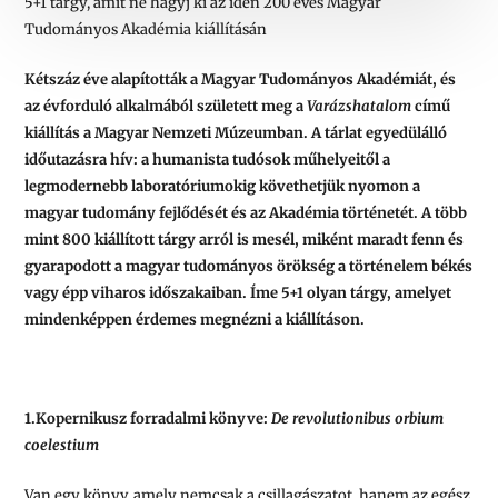
5+1 tárgy, amit ne hagyj ki az idén 200 éves Magyar
Tudományos Akadémia kiállításán
Kétszáz éve alapították a Magyar Tudományos Akadémiát, és
az évforduló alkalmából született meg a
Varázshatalom
című
kiállítás a Magyar Nemzeti Múzeumban. A tárlat egyedülálló
időutazásra hív: a humanista tudósok műhelyeitől a
legmodernebb laboratóriumokig követhetjük nyomon a
magyar tudomány fejlődését és az Akadémia történetét. A több
mint 800 kiállított tárgy arról is mesél, miként maradt fenn és
gyarapodott a magyar tudományos örökség a történelem békés
vagy épp viharos időszakaiban. Íme 5+1 olyan tárgy, amelyet
mindenképpen érdemes megnézni a kiállításon.
1.Kopernikusz forradalmi könyve:
De revolutionibus orbium
coelestium
Van egy könyv, amely nemcsak a csillagászatot, hanem az egész