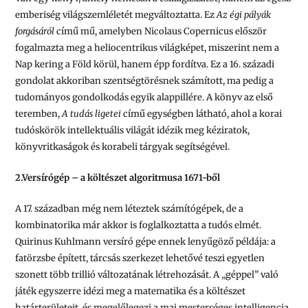
emberiség világszemléletét megváltoztatta. Ez
Az égi pályák
forgásáról
című mű, amelyben Nicolaus Copernicus először
fogalmazta meg a heliocentrikus világképet, miszerint nem a
Nap kering a Föld körül, hanem épp fordítva. Ez a 16. századi
gondolat akkoriban szentségtörésnek számított, ma pedig a
tudományos gondolkodás egyik alappillére. A könyv az első
teremben,
A tudás ligetei
című egységben látható, ahol a korai
tudóskörök intellektuális világát idézik meg kéziratok,
könyvritkaságok és korabeli tárgyak segítségével.
2.Versírógép – a költészet algoritmusa 1671-ből
A 17. században még nem léteztek számítógépek, de a
kombinatorika már akkor is foglalkoztatta a tudós elmét.
Quirinus Kuhlmann versíró gépe ennek lenyűgöző példája: a
fatörzsbe épített, tárcsás szerkezet lehetővé teszi egyetlen
szonett több trillió változatának létrehozását. A „géppel” való
játék egyszerre idézi meg a matematika és a költészet
határterületeit, és megelőlegezi a mai mesterséges intelligencia