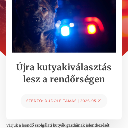
Újra kutyakiválasztás
lesz a rendőrségen
SZERZŐ:
RUDOLF TAMÁS
|
2026-05-21
Várjuk a leendő szolgálati kutyák gazdáinak jelentkezését!