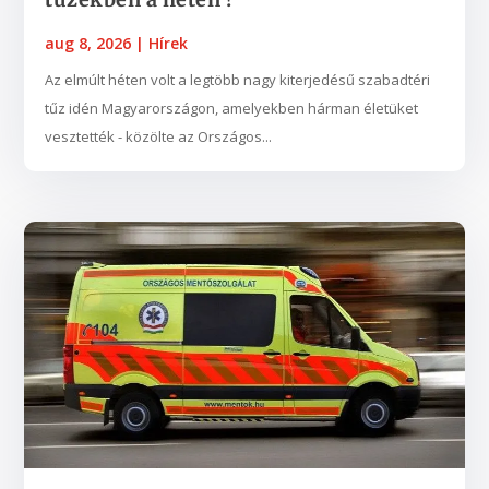
aug 8, 2026
|
Hírek
Az elmúlt héten volt a legtöbb nagy kiterjedésű szabadtéri
tűz idén Magyarországon, amelyekben hárman életüket
vesztették - közölte az Országos...