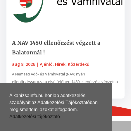
A NAV 1480 ellenőrzést végzett a
Balatonnál !
aug 8, 2026
|
Ajánló
,
Hírek
,
Közérdekű
A Nemzeti Adó- és Vámhivatal (NAV) nyári
ellenőrzéssorozata első felében 1480 ellenőrzést végzett a
turisztikailag frekventált területen a Balatonnál, ebből...
A kanizsainfo.hu honlap adatkezelés
szabályait az Adatkezelési Tájékoztatóban
megismertem, azokat elfogadom.
Adatkezelési tájékoztató
© 2026
| Grafika és kivitelezés
DinoDinelli