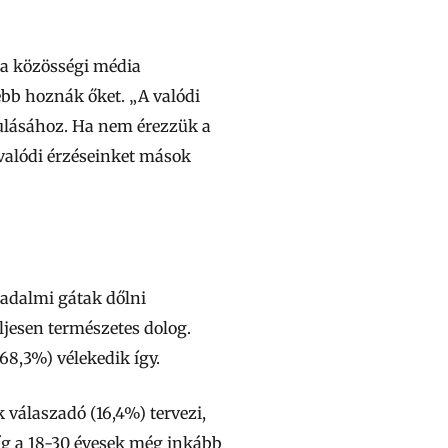
t a közösségi média
bb hoznák őket. „A valódi
ulásához. Ha nem érezzük a
valódi érzéseinket mások
sadalmi gátak dőlni
ljesen természetes dolog.
68,3%) vélekedik így.
 válaszadó (16,4%) tervezi,
íg a 18-30 évesek még inkább