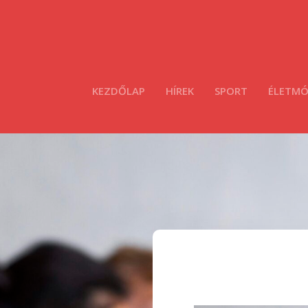
KEZDŐLAP
HÍREK
SPORT
ÉLETM