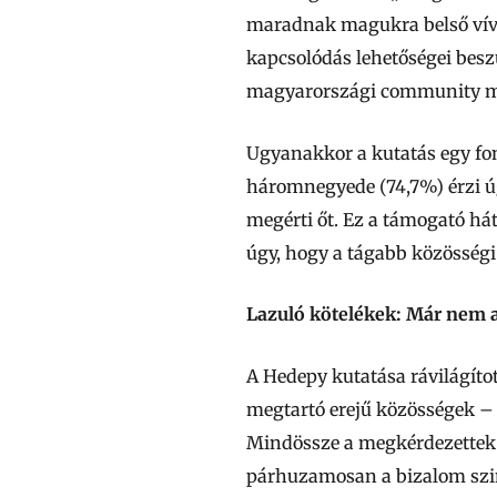
maradnak magukra belső vívód
kapcsolódás lehetőségei besz
magyarországi community m
Ugyanakkor a kutatás egy fon
háromnegyede (74,7%) érzi úg
megérti őt. Ez a támogató há
úgy, hogy a tágabb közösségi
Lazuló kötelékek: Már nem 
A Hedepy kutatása rávilágítot
megtartó erejű közösségek –
Mindössze a megkérdezettek 
párhuzamosan a bizalom szin