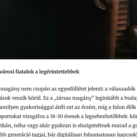
rosi fiatalok a legérintettebbek
 a magány nem csupán az egyedüllétet jelenti: a válaszadó
ok veszik körül. Ez a „társas magány” leginkább a budape
lamilyen gyakorisággal átéli ezt az érzést, míg a falun élő
soportokat vizsgálva a 18-30 évesek a legsebezhetőbbek:
 ritkán, néha vagy akár gyakran is elszigeteltnek marad a 
labb generáció tagjai, bár digitálisan folyamatosan kapc