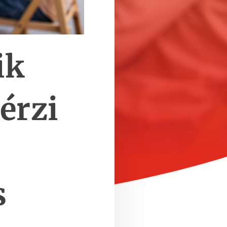
ik
érzi
s