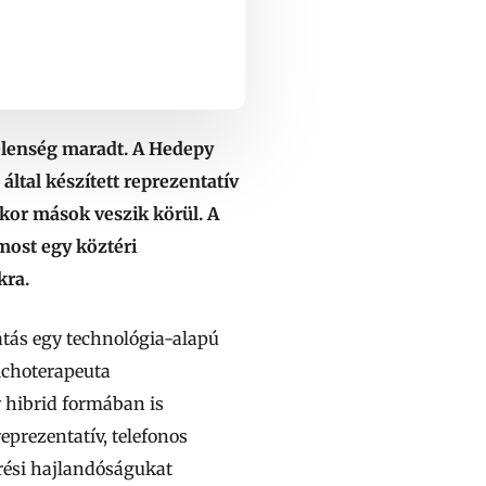
jelenség maradt. A Hedepy
ltal készített reprezentatív
ikor mások veszik körül. A
ost egy köztéri
kra.
tatás egy technológia-alapú
zichoterapeuta
 hibrid formában is
prezentatív, telefonos
rési hajlandóságukat