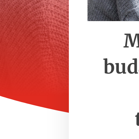
M
bud