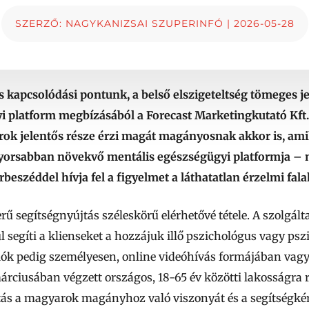
SZERZŐ:
NAGYKANIZSAI SZUPERINFÓ
|
2026-05-28
is kapcsolódási pontunk, a belső elszigeteltség tömeges 
 platform megbízásából a Forecast Marketingkutató Kft. á
arok jelentős része érzi magát magányosnak akkor is, am
yorsabban növekvő mentális egészségügyi platformja – m
árbeszéddel hívja fel a figyelmet a láthatatlan érzelmi fala
ű segítségnyújtás széleskörű elérhetővé tétele. A szolgál
ül segíti a klienseket a hozzájuk illő pszichológus vagy ps
iók pedig személyesen, online videóhívás formájában vagy
ciusában végzett országos, 18-65 év közötti lakosságra re
ás a magyarok magányhoz való viszonyát és a segítségké