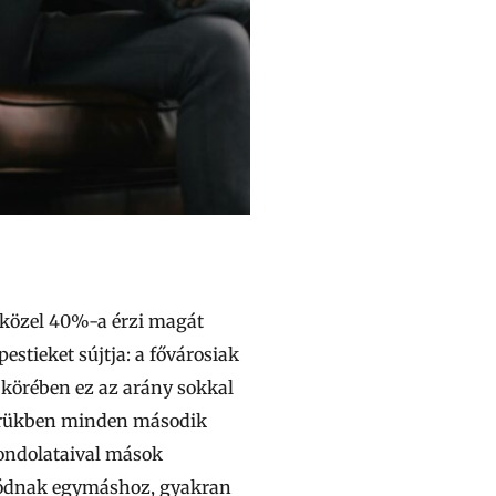
k közel 40%-a érzi magát
stieket sújtja: a fővárosiak
k körében ez az arány sokkal
 körükben minden második
gondolataival mások
solódnak egymáshoz, gyakran