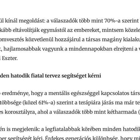
enül kínál megoldást: a válaszadók több mint 70%-a szerin
kább eltávolítják egymástól az embereket, mintsem közele
lomvesztés közvetlenül hozzájárul a társas magány kialak
t, hajlamosabbak vagyunk a mindennapokban elrejteni a 
 Eszter.
en hatodik fiatal tervez segítséget kérni
b eredménye, hogy a mentális egészséggel kapcsolatos tár
öbbsége (közel 61%-a) szerint a terápiára járás ma már te
es korosztályra, ahol a válaszadók több mint kétharmada (
én is megjelenik: a legfiatalabbak körében minden hatodik
er segítségét kéri. Érdekes generációs különbség, hogy m