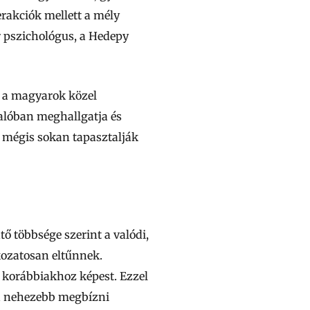
rakciók mellett a mély
r pszichológus, a Hedepy
e a magyarok közel
valóban meghallgatja és
, mégis sokan tapasztalják
ő többsége szerint a valódi,
ozatosan eltűnnek.
 korábbiakhoz képest. Ezzel
ma nehezebb megbízni