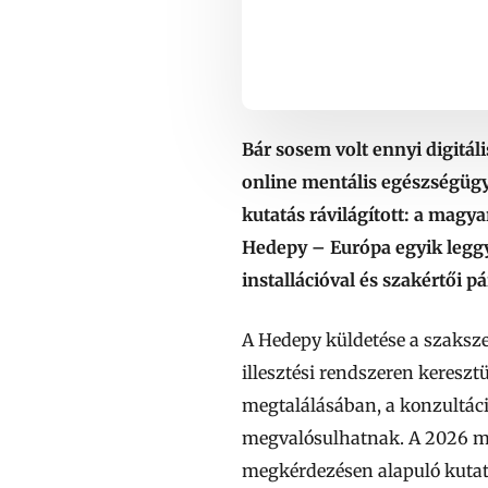
Bár sosem volt ennyi digitál
online mentális egészségügyi
kutatás rávilágított: a magy
Hedepy – Európa egyik legg
installációval és szakértői p
A Hedepy küldetése a szakszer
illesztési rendszeren kereszt
megtalálásában, a konzultác
megvalósulhatnak. A 2026 már
megkérdezésen alapuló kutat