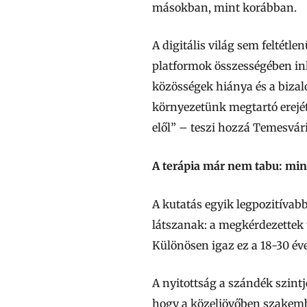
másokban, mint korábban.
A digitális világ sem feltétl
platformok összességében in
közösségek hiánya és a biza
környezetünk megtartó erejé
elől” – teszi hozzá Temesvári
A terápia már nem tabu: mind
A kutatás egyik legpozitívab
látszanak: a megkérdezettek t
Különösen igaz ez a 18-30 év
A nyitottság a szándék szintj
hogy a közeljövőben szakemb