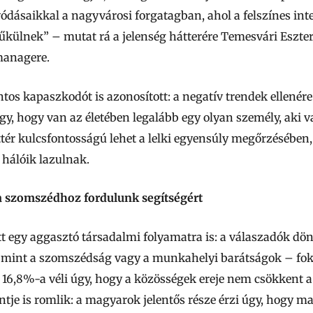
ásaikkal a nagyvárosi forgatagban, ahol a felszínes inte
űkülnek” – mutat rá a jelenség hátterére Temesvári Eszte
anagere.
tos kapaszkodót is azonosított: a negatív trendek ellenér
y, hogy van az életében legalább egy olyan személy, aki 
ttér kulcsfontosságú lehet a lelki egyensúly megőrzésében
 hálóik lazulnak.
a szomszédhoz fordulunk segítségért
t egy aggasztó társadalmi folyamatra is: a válaszadók dönt
 mint a szomszédság vagy a munkahelyi barátságok – fok
16,8%-a véli úgy, hogy a közösségek ereje nem csökkent a
tje is romlik: a magyarok jelentős része érzi úgy, hogy 