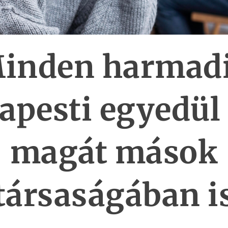
inden harmad
apesti egyedül 
magát mások
társaságában i