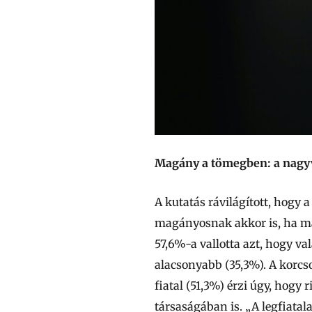
Magány a tömegben: a nagyvá
A kutatás rávilágított, hogy
magányosnak akkor is, ha más
57,6%-a vallotta azt, hogy va
alacsonyabb (35,3%). A korc
fiatal (51,3%) érzi úgy, hogy
társaságában is. „A legfiata