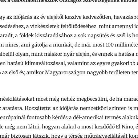
gy az időjárás az év elejétől kezdve kedvezőtlen, havazásbó
esedéséhez, a vízkészletek feltöltődéséhez, mint amennyi id
radt, a földek kiszáradásához a sok napsütés és szél is ho
án nincs, ami gátolja a munkát, de már most 100 milliméte
ülbelül olyan, mint máskor nyár elején, és ennek a hatása 
tlen hatású klímaváltozással, valamint az egyre gyakorib
6 az első év, amikor Magyarországon nagyobb területen te
méskilátásokat most még nehéz megbecsülni, de ha marad a
z aratásra. Hozzátette: az időjárás nemzetközi szinten is
urópainál fontosabb kérdés a dél-amerikai termés alakul
 de még nem látni, hogyan alakul a most kezdődő El Nino, 
ár biztosan látszik, hogy a térség műtrágyaellátását komo