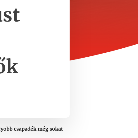
st
ők
agyobb csapadék még sokat
.