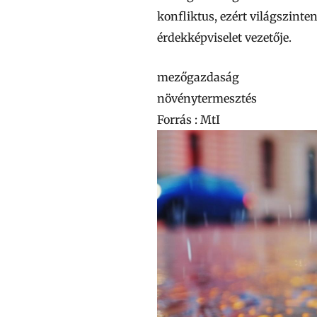
konfliktus, ezért világszint
érdekképviselet vezetője.
mezőgazdaság
növénytermesztés
Forrás : MtI