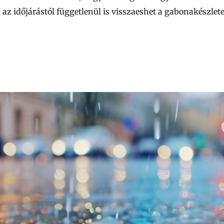
en az időjárástól függetlenül is visszaeshet a gabonakész