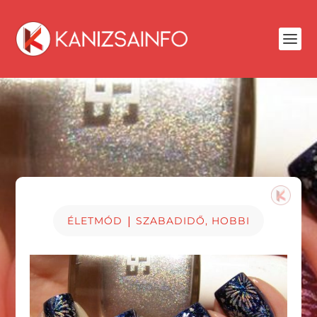
|
ÉLETMÓD
SZABADIDŐ, HOBBI