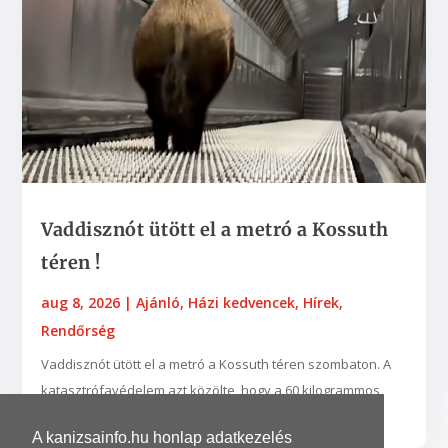
Vaddisznót ütött el a metró a Kossuth
téren !
aug 8, 2026
|
Ajánló
,
Házi kedvencek
,
Hírek
,
Rendőrség
Vaddisznót ütött el a metró a Kossuth téren szombaton. A
katasztrófavédelem azt közölte, hogy a 60 kilogrammos
állat beszorult a metró vezetőfülkéje alá, de...
A kanizsainfo.hu honlap adatkezelés