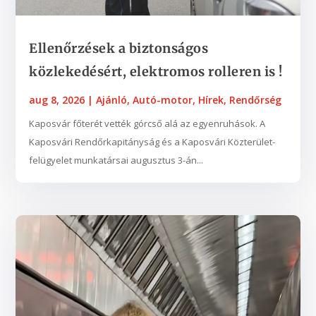
Ellenőrzések a biztonságos
közlekedésért, elektromos rolleren is !
aug 8, 2026
|
Ajánló
,
Autó-motor
,
Hírek
,
Rendőrség
Kaposvár főterét vették górcső alá az egyenruhások. A
Kaposvári Rendőrkapitányság és a Kaposvári Közterület-
felügyelet munkatársai augusztus 3-án...