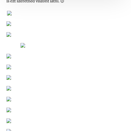
is ezt szeretnéd viszont látni. 😉