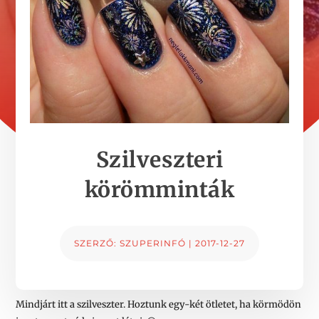
Szilveszteri
körömminták
SZERZŐ:
SZUPERINFÓ
|
2017-12-27
Mindjárt itt a szilveszter. Hoztunk egy-két ötletet, ha körmödön