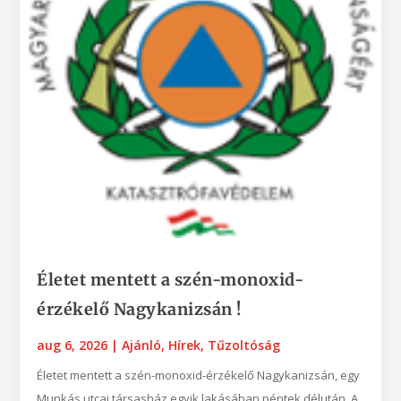
Életet mentett a szén-monoxid-
érzékelő Nagykanizsán !
aug 6, 2026
|
Ajánló
,
Hírek
,
Tűzoltóság
Életet mentett a szén-monoxid-érzékelő Nagykanizsán, egy
Munkás utcai társasház egyik lakásában péntek délután. A