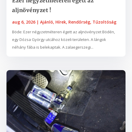
Ezer négyzetméteren égett az
aljnövényzet !
aug 6, 2026
|
Ajánló
,
Hírek
,
Rendőrség
,
Tűzoltóság
Böde: Ezer négyzetméteren égett az aljnövényzet Bödén,
egy Dózsa György utcához közeli területen. A lángok
néhány fába is belekaptak. A zalaegerszegi...