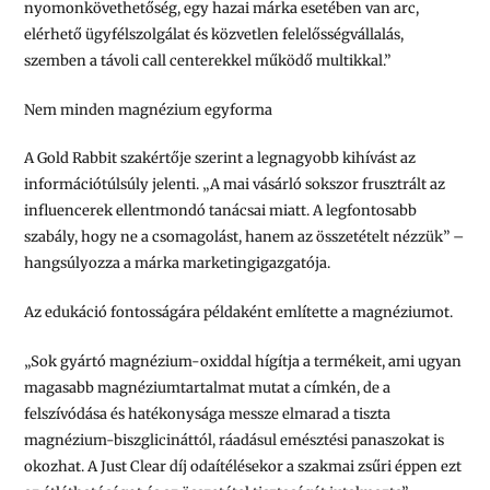
nyomonkövethetőség, egy hazai márka esetében van arc,
elérhető ügyfélszolgálat és közvetlen felelősségvállalás,
szemben a távoli call centerekkel működő multikkal.”
Nem minden magnézium egyforma
A Gold Rabbit szakértője szerint a legnagyobb kihívást az
információtúlsúly jelenti.
„A mai vásárló sokszor frusztrált az
influencerek ellentmondó tanácsai miatt. A legfontosabb
szabály, hogy ne a csomagolást, hanem az összetételt nézzük”
–
hangsúlyozza a márka marketingigazgatója.
Az edukáció fontosságára példaként említette a magnéziumot.
„
Sok gyártó magnézium-oxiddal hígítja a termékeit, ami ugyan
magasabb magnéziumtartalmat mutat a címkén, de a
felszívódása és hatékonysága messze elmarad a tiszta
magnézium-biszglicináttól, ráadásul emésztési panaszokat is
okozhat. A Just Clear díj odaítélésekor a szakmai zsűri éppen ezt