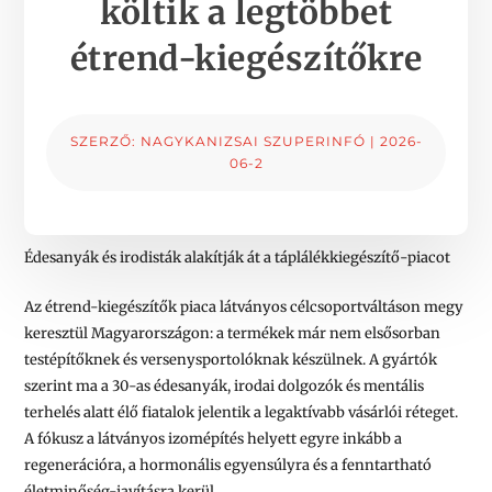
költik a legtöbbet
étrend-kiegészítőkre
SZERZŐ:
NAGYKANIZSAI SZUPERINFÓ
|
2026-
06-2
Édesanyák és irodisták alakítják át a táplálékkiegészítő-piacot
Az étrend-kiegészítők piaca látványos célcsoportváltáson megy
keresztül Magyarországon: a termékek már nem elsősorban
testépítőknek és versenysportolóknak készülnek. A gyártók
szerint ma a 30-as édesanyák, irodai dolgozók és mentális
terhelés alatt élő fiatalok jelentik a legaktívabb vásárlói réteget.
A fókusz a látványos izomépítés helyett egyre inkább a
regenerációra, a hormonális egyensúlyra és a fenntartható
életminőség-javításra kerül.