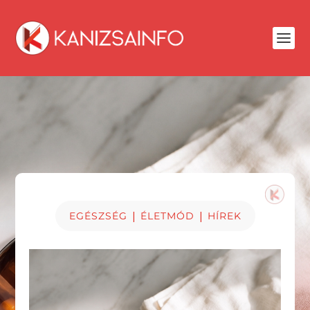
|
|
EGÉSZSÉG
ÉLETMÓD
HÍREK