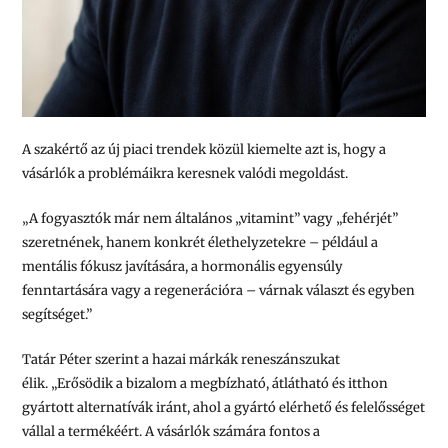
A szakértő az új piaci trendek közül kiemelte azt is, hogy a
vásárlók a problémáikra keresnek valódi megoldást.
„A fogyasztók már nem általános „vitamint” vagy „fehérjét”
szeretnének, hanem konkrét élethelyzetekre – például a
mentális fókusz javítására, a hormonális egyensúly
fenntartására vagy a regenerációra – várnak választ és egyben
segítséget.”
Tatár Péter szerint a hazai márkák reneszánszukat
élik.
„Erősödik a bizalom a megbízható, átlátható és itthon
gyártott alternatívák iránt, ahol a gyártó elérhető és felelősséget
vállal a termékéért.
A vásárlók számára fontos a