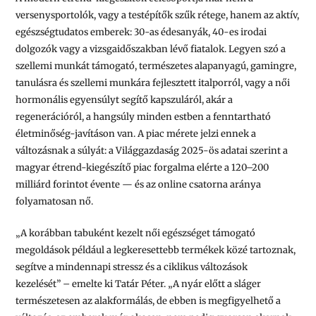
versenysportolók, vagy a testépítők szűk rétege, hanem az aktív,
egészségtudatos emberek: 30-as édesanyák, 40-es irodai
dolgozók vagy a vizsgaidőszakban lévő fiatalok. Legyen szó a
szellemi munkát támogató, természetes alapanyagú, gamingre,
tanulásra és szellemi munkára fejlesztett italporról, vagy a női
hormonális egyensúlyt segítő kapszuláról, akár a
regenerációról, a hangsúly minden estben a fenntartható
életminőség-javításon van. A piac mérete jelzi ennek a
változásnak a súlyát: a Világgazdaság 2025-ös adatai szerint a
magyar étrend-kiegészítő piac forgalma elérte a 120–200
milliárd forintot évente — és az online csatorna aránya
folyamatosan nő.
„
A korábban tabuként kezelt női egészséget támogató
megoldások például a legkeresettebb termékek közé tartoznak,
segítve a mindennapi stressz és a ciklikus változások
kezelését”
– emelte ki Tatár Péter. „
A nyár előtt a sláger
természetesen az
alakformálás, de ebben is megfigyelhető a