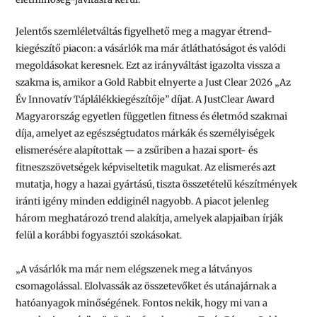
Jelentős szemléletváltás figyelhető meg a magyar étrend-
kiegészítő piacon: a vásárlók ma már átláthatóságot és valódi
megoldásokat keresnek. Ezt az irányváltást igazolta vissza a
szakma is, amikor a Gold Rabbit elnyerte a Just Clear 2026 „Az
Év Innovatív Táplálékkiegészítője” díjat. A JustClear Award
Magyarország egyetlen független fitness és életmód szakmai
díja, amelyet az egészségtudatos márkák és személyiségek
elismerésére alapítottak — a zsűriben a hazai sport- és
fitneszszövetségek képviseltetik magukat. Az elismerés azt
mutatja, hogy a hazai gyártású, tiszta összetételű készítmények
iránti igény minden eddiginél nagyobb. A piacot jelenleg
három meghatározó trend alakítja, amelyek alapjaiban írják
felül a korábbi fogyasztói szokásokat.
„A vásárlók ma már nem elégszenek meg a látványos
csomagolással. Elolvassák az összetevőket és utánajárnak a
hatóanyagok minőségének. Fontos nekik, hogy mi van a