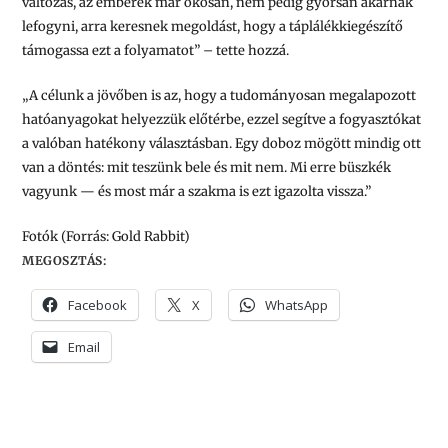
változás, az emberek már okosan, nem pedig gyorsan akarnak
lefogyni, arra keresnek megoldást, hogy a táplálékkiegészítő
támogassa ezt a folyamatot”
– tette hozzá.
„A célunk a jövőben is az, hogy a tudományosan megalapozott
hatóanyagokat helyezzük előtérbe, ezzel segítve a fogyasztókat
a valóban hatékony választásban. Egy doboz mögött mindig ott
van a döntés: mit teszünk bele és mit nem. Mi erre büszkék
vagyunk — és most már a szakma is ezt igazolta vissza.”
Fotók (Forrás: Gold Rabbit)
MEGOSZTÁS:
Facebook
X
WhatsApp
Email