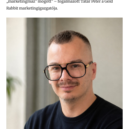
„marketingmáz” mögött”
– fogalmazott Tatár Péter a Gold
Rabbit marketingigazgatója.