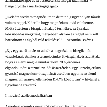
az átláthatóságot és az összetétel tisztaságát jutalmazta”
–
hangsúlyozta a marketingigazgató.
„Évek óta szedtem magnéziumot, de mindig ugyanolyan fáradt
voltam reggel. Kiderült, hogy magnézium-oxid volt benne.
Mióta áttértem a biszgicinát alapú termékre, az éjszakai
lábzsibbadás megszűnt, mélyebben alszom és reggel nem kell
harcolnom az ágyból való felkeléssel.” — Veronika, 38 éves
„Egy egyszerű tanácsot adnék a magnézium-biszglicinát
vásárlóknak. Amikor a termék címkéjét vizsgálják, és azt látják,
hogy az elemi magnéziumtartalom 20%, érdemes
elgondolkodni a termék valódi összetételén. Egy korrekt, etikus
gyártású magnézium-biszglicinát esetében ugyanis az elemi
magnézium aránya jellemzően 11–14% között van” – hívta fel a
figyelmet a szakértő.
Innováció az életmódváltásban
A modern étrend-kiegészítők célcsoportja már nem a