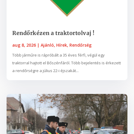
Rendőrkézen a traktortolvaj !
aug 8, 2026
|
Ajánló
,
Hírek
,
Rendőrség
Több járműre is rápróbált a 35 éves férfi, végül egy
traktorral hajtott el Bőszénfáról. Több bejelentés is érkezett
a rendőrségre a július 22-i éjszakát...