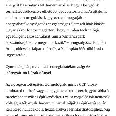
energiát használunk fel, hanem arról is, hogy a bolygónk
terhelését csökkentve élhetőbb jövőt biztosítsunk. Az általunk
alkalmazott megoldások egyszerre támogatják az
energiahatékonyságot és az egészséges életterek kialakítását.
Ugyanakkor fontos megérteni, hogy minden technológia
egyedi igényekre ad választ, ami a Mintaházpark
sokszínűségében is megmutatkozik” – hangsúlyozza Bogdán
Attila, okleveles faipari mérnök, a Platánplán Mérnöki Iroda
ügyvezetője.
Gyors telepítés, maximális energiahatékonyság: Az
előregyártott házak előnyei
Az előregyártott építési technológiák, mint a CLT (cross-
laminated timber) vagy a nagypaneles rendszerek, gyorsabbá és
precízebbé teszik az építkezéseket. Ezek a megoldások nemcsak
költséghatékonyak, hanem minimalizálják az építkezés során
keletkező hulladékot is, hozzájárulva a fenntarthatósághoz. Míg
egyesek még mindig kételkednek az ilyen házak tartósságában,