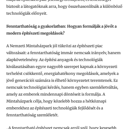
biztosít a látogatóknak arra, hogy összehasonlítsák a különböző
technológiák előnyeit.
Fenntarthatóság a gyakorlatban: Hogyan formálják a jövőt a
modern építészeti megoldások?
A Nemzeti Mintaházpark jól tükrözi az építészeti piac
változásait: a fenntarthatóság immár nemcsak irányelv, hanem
alapkövetelmény. Az építési anyagok és technológiák
kiválasztásában egyre nagyobb szerepet kapnak a környezeti
terhelést csökkentő, energiahatékony megoldások, amelyek a
jövő generációi számára is élhető környezetet teremtenek. Ez
nemcsak technológiai kérdés, hanem egyben szemléletváltás,
amely az emberek mindennapi döntéseit is formálja. A
Mintaházpark célja, hogy közelebb hozza a hétköznapi
emberekhez az építészeti technológiák fejlődését és a
fenntarthatóság szemléletét.
„A fenntartható építészet nemcsak arról szól, hogy kevesebb