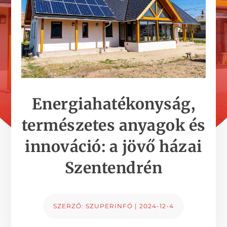
Energiahatékonyság,
természetes anyagok és
innováció: a jövő házai
Szentendrén
SZERZŐ:
SZUPERINFÓ
|
2024-12-4