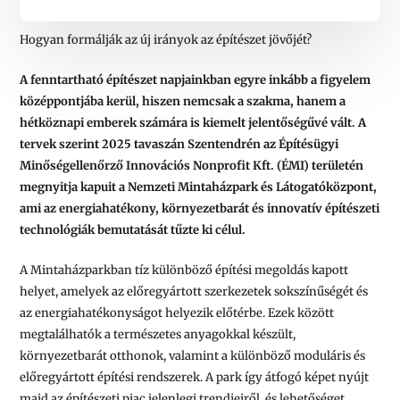
Hogyan formálják az új irányok az építészet jövőjét?
A fenntartható építészet napjainkban egyre inkább a figyelem
középpontjába kerül, hiszen nemcsak a szakma, hanem a
hétköznapi emberek számára is kiemelt jelentőségűvé vált. A
tervek szerint 2025 tavaszán Szentendrén az Építésügyi
Minőségellenőrző Innovációs Nonprofit Kft. (ÉMI) területén
megnyitja kapuit a Nemzeti Mintaházpark és Látogatóközpont,
ami az energiahatékony, környezetbarát és innovatív építészeti
technológiák bemutatását tűzte ki célul.
A Mintaházparkban tíz különböző építési megoldás kapott
helyet, amelyek az előregyártott szerkezetek sokszínűségét és
az energiahatékonyságot helyezik előtérbe. Ezek között
megtalálhatók a természetes anyagokkal készült,
környezetbarát otthonok, valamint a különböző moduláris és
előregyártott építési rendszerek. A park így átfogó képet nyújt
majd az építészeti piac jelenlegi trendjeiről, és lehetőséget