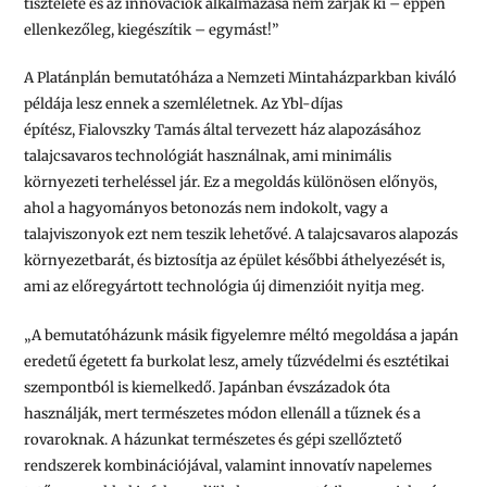
tisztelete és az innovációk alkalmazása nem zárják ki – éppen
ellenkezőleg, kiegészítik – egymást!”
A Platánplán bemutatóháza a Nemzeti Mintaházparkban kiváló
példája lesz ennek a szemléletnek. Az Ybl-díjas
építész, Fialovszky Tamás által tervezett ház alapozásához
talajcsavaros technológiát használnak, ami minimális
környezeti terheléssel jár. Ez a megoldás különösen előnyös,
ahol a hagyományos betonozás nem indokolt, vagy a
talajviszonyok ezt nem teszik lehetővé. A talajcsavaros alapozás
környezetbarát, és biztosítja az épület későbbi áthelyezését is,
ami az előregyártott technológia új dimenzióit nyitja meg.
„A bemutatóházunk másik figyelemre méltó megoldása a japán
eredetű égetett fa burkolat lesz, amely tűzvédelmi és esztétikai
szempontból is kiemelkedő. Japánban évszázadok óta
használják, mert természetes módon ellenáll a tűznek és a
rovaroknak. A házunkat természetes és gépi szellőztető
rendszerek kombinációjával, valamint innovatív napelemes