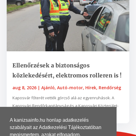
Ellenőrzések a biztonságos
közlekedésért, elektromos rolleren is !
aug 8, 2026
|
Ajánló
,
Autó-motor
,
Hírek
,
Rendőrség
Kaposvár főterét vették górcső alá az egyenruhások. A
Kaposvári Rendőrkapitányság és a Kaposvári Közterület-
felügyelet munkatársai augusztus 3-án...
A kanizsainfo.hu honlap adatkezelés
szabályait az Adatkezelési Tájékoztatóban
megismertem, azokat elfogadom.