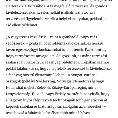
életterek kialakításához. A fa megfelelő tervezéssel és gondos
kivitelezéssel akár kezelés nélkül is alkalmazható, ha a
tervezésnél figyelembe veszik a helyi viszonyokat, például az
eső elleni védelmet.
„A vegyszeres kezelések – mint a gombaölők vagy más
védőszerek – gyakran bőrproblémákat okoznak, és hosszú
távon egészségügyi kockázatokat is jelentenek. Ezért fontos,
hogy természetes anyagokkal dolgozzunk, és már a tervezési
szakaszban biztosítsuk a faanyag védelmét. Európában számos
példát találunk arra, hogy megfelelő tervezéssel és kivitelezéssel
a faanyag hosszú élettartamú lehet – a nyugat-európai
országok (például Svédország, Norvégia, Németország vagy
Hollandia) mellett Kelet- és Közép-Európa régiói, mint
Lengyelország, Felvidék vagy Erdély, szintén bizonyítják, hogy
a hagyományos faépítészeti technológiák több generáción át
képesek stabilan és biztonságosan szolgálni az embereket” –
teszi hozzá a faházak építésében több mint 30 éves