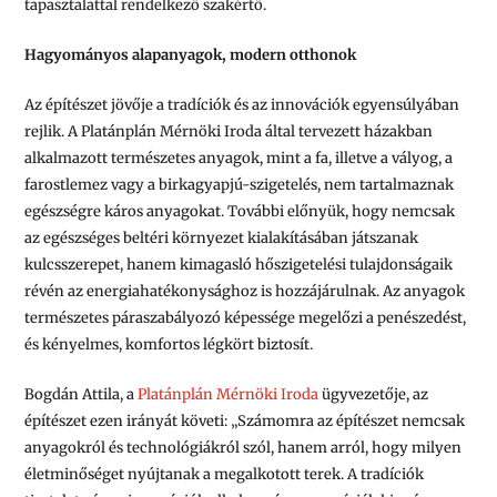
tapasztalattal rendelkező szakértő.
Hagyományos alapanyagok, modern otthonok
Az építészet jövője a tradíciók és az innovációk egyensúlyában
rejlik. A Platánplán Mérnöki Iroda által tervezett házakban
alkalmazott természetes anyagok, mint a fa, illetve a vályog, a
farostlemez vagy a birkagyapjú-szigetelés, nem tartalmaznak
egészségre káros anyagokat. További előnyük, hogy nemcsak
az egészséges beltéri környezet kialakításában játszanak
kulcsszerepet, hanem kimagasló hőszigetelési tulajdonságaik
révén az energiahatékonysághoz is hozzájárulnak. Az anyagok
természetes páraszabályozó képessége megelőzi a penészedést,
és kényelmes, komfortos légkört biztosít.
Bogdán Attila, a
Platánplán Mérnöki Iroda
ügyvezetője, az
építészet ezen irányát követi: „Számomra az építészet nemcsak
anyagokról és technológiákról szól, hanem arról, hogy milyen
életminőséget nyújtanak a megalkotott terek. A tradíciók