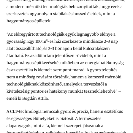
a modern mérnöki technológiák bebizonyították, hogy ezek a
szerkezetek ugyanolyan stabilak és hosszú életűek, mint a
hagyományos épületek.
“Az előregyártott technológiák egyik legnagyobb előnye a
gyorsaság. Egy 100 m²-es ház szerkezete mindössze 2-3 nap
alatt összeállítható, és 2-3 hónapon belül kulcsrakészen
átadható. Ez az időtartam jelentősen rövidebb, mint a
hagyományos építkezéseké, miközben az energiahatékonyság
és az esztétika is kiemelt szempont marad. A gyors telepítés
nem a minőség rovására történik, hanem a korszerű mérnöki
technológiáknak köszönhető, amelyek a tervezéstől a
kivitelezésig pontos és hatékony munkát tesznek lehetővé” –
emeli ki Bogdán Attila.
A CLT-technológia nemcsak gyors és precíz, hanem esztétikus
és egészséges élőhelyeket is biztosít. A természetes
alapanyagok, mint a fa, kiemelt szerepet játszanak a
fenntarthatóságban, miközben hozzájárulnak az egészségesebb