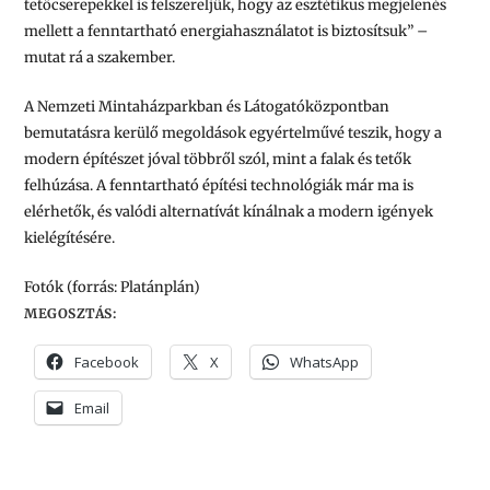
tetőcserepekkel is felszereljük, hogy az esztétikus megjelenés
mellett a fenntartható energiahasználatot is biztosítsuk” –
mutat rá a szakember.
A Nemzeti Mintaházparkban és Látogatóközpontban
bemutatásra kerülő megoldások egyértelművé teszik, hogy a
modern építészet jóval többről szól, mint a falak és tetők
felhúzása. A fenntartható építési technológiák már ma is
elérhetők, és valódi alternatívát kínálnak a modern igények
kielégítésére.
Fotók (forrás: Platánplán
)
MEGOSZTÁS:
Facebook
X
WhatsApp
Email