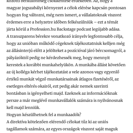
közötti bérkülönbség csökkentése érdekében. Az, hogy a
magyar jogszabályi környezet a célok elérése kapcsán pontosan
hogyan fog változni, még nem ismert, a vállalatoknak viszont
érdemes erre a helyzetre időben felkészülniük – ezt a témát
járta körül a Profession.hu Backstage podcast legújabb adása.
A transzparens bérekre vonatkozó irányelv legfontosabb célja,
hogy az unióban működő cégeknek tájékoztatniuk kelljen még
az állásinterjú előtt a jelölteket a pozícióval járó bércsomagról, a
pályázóktól pedig ne kérdezhessék meg, hogy mennyit
kerestek a korábbi munkahelyükön. A munkába állást követően
az új kolléga kérhet tájékoztatást a vele azonos vagy egyenlő
értékű munkát végző munkatársainak átlagos fizetéséről, az
esetleges eltérés okairól, ezt pedig akár nemek szerinti
bontásban is igényelheti majd. Ezeknek az információknak
persze a már meglévő munkavállalók számára is nyilvánosnak
kell majd lenniük.
Hogyan készülhetnek fel a munkaadók?
A direktíva kötelezően elérendő célokat tűz ki az uniós
tagállamok számára, az egyes országok viszont saját maguk