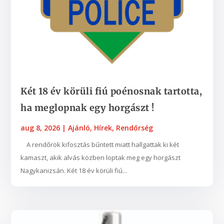
Két 18 év körüli fiú poénosnak tartotta,
ha meglopnak egy horgászt !
aug 8, 2026
|
Ajánló
,
Hírek
,
Rendőrség
A rendőrök kifosztás bűntett miatt hallgattak ki két
kamaszt, akik alvás közben loptak meg egy horgászt
Nagykanizsán. Két 18 év körüli fiú...