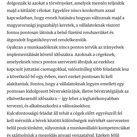
dolgozzák ki azokat a törvényeket, amelyek mentén teljesítik
majd a kitűzött célokat. Egyelőre nincs konkrétum azzal
kapcsolatban, hogy ennek hatására hogyan változnak majd a
magyarországi jogszabályi keretek, a vállalatoknak viszont
fontos pontosan látniuk a belső fizetési rendszerüket és
átgondolt fogatókönyvvel rendelkezniük.
Gyakran a munkaadóknak nincs pontos tervük az irányelvek
implementálását követő időszakra. Azoknak a cégeknek,
amelyeknek nincs pontos szervezeti ábrájuk az ezekhez
kapcsolt juttatási csomagokkal, valószínűleg több feladatuk lesz
a következő bő egy évben, mert ezeket pontosan ki kell
alakítaniuk. Fontos, hogy a vállalatoknak legyen emellett egy
pontosan kidolgozott bérstruktúrájuk, illetve bérstratégiájuk az
elkövetkezendő időszakra – így lehet a leghatékonyabban
tervezni, és alkalmazkodni a változásokhoz.
Kulcsfontosságú feladat áll tehát a cégek előtt: egyrészről fel
kell mérniük a bérek közötti különbségek mértékét szervezeten
belül pozíciónként, súlyozniuk a munkavállalói kompetenciákat
és számolniuk a megoldás anyagi vonzataival. Ezeken felül