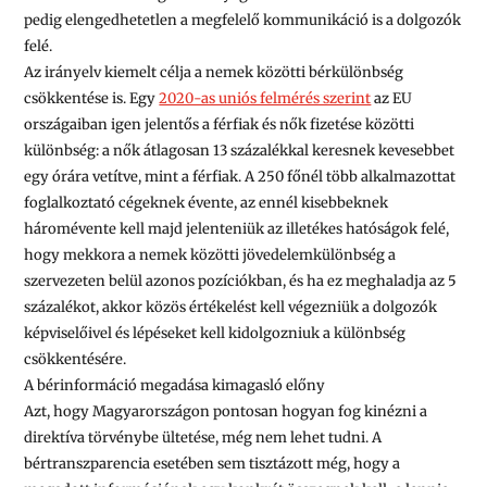
pedig elengedhetetlen a megfelelő kommunikáció is a dolgozók
felé.
Az irányelv kiemelt célja a nemek közötti bérkülönbség
csökkentése is. Egy
2020-as uniós felmérés szerint
az EU
országaiban igen jelentős a férfiak és nők fizetése közötti
különbség: a nők átlagosan 13 százalékkal keresnek kevesebbet
egy órára vetítve, mint a férfiak. A 250 főnél több alkalmazottat
foglalkoztató cégeknek évente, az ennél kisebbeknek
háromévente kell majd jelenteniük az illetékes hatóságok felé,
hogy mekkora a nemek közötti jövedelemkülönbség a
szervezeten belül azonos pozíciókban, és ha ez meghaladja az 5
százalékot, akkor közös értékelést kell végezniük a dolgozók
képviselőivel és lépéseket kell kidolgozniuk a különbség
csökkentésére.
A bérinformáció megadása kimagasló előny
Azt, hogy Magyarországon pontosan hogyan fog kinézni a
direktíva törvénybe ültetése, még nem lehet tudni. A
bértranszparencia esetében sem tisztázott még, hogy a