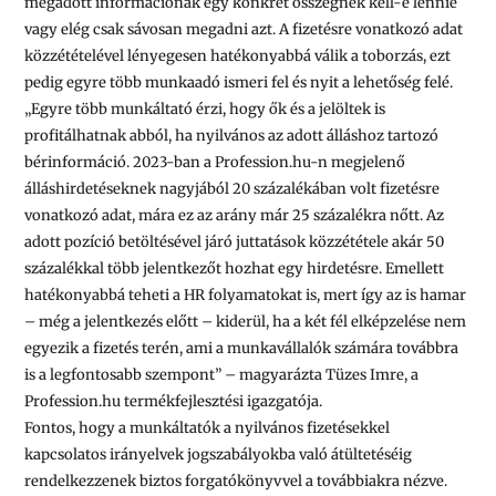
megadott információnak egy konkrét összegnek kell-e lennie
vagy elég csak sávosan megadni azt. A fizetésre vonatkozó adat
közzétételével lényegesen hatékonyabbá válik a toborzás, ezt
pedig egyre több munkaadó ismeri fel és nyit a lehetőség felé.
„Egyre több munkáltató érzi, hogy ők és a jelöltek is
profitálhatnak abból, ha nyilvános az adott álláshoz tartozó
bérinformáció. 2023-ban a Profession.hu-n megjelenő
álláshirdetéseknek nagyjából 20 százalékában volt fizetésre
vonatkozó adat, mára ez az arány már 25 százalékra nőtt. Az
adott pozíció betöltésével járó juttatások közzététele akár 50
százalékkal több jelentkezőt hozhat egy hirdetésre. Emellett
hatékonyabbá teheti a HR folyamatokat is, mert így az is hamar
– még a jelentkezés előtt – kiderül, ha a két fél elképzelése nem
egyezik a fizetés terén, ami a munkavállalók számára továbbra
is a legfontosabb szempont”
– magyarázta Tüzes Imre, a
Profession.hu termékfejlesztési igazgatója.
Fontos, hogy a munkáltatók a nyilvános fizetésekkel
kapcsolatos irányelvek jogszabályokba való átültetéséig
rendelkezzenek biztos forgatókönyvvel a továbbiakra nézve.