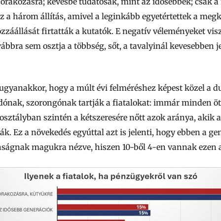
szórakozásra; kevésbé tudatosak, mint az idősebbek; csak 
az a három állítás, amivel a leginkább egyetértettek a meg
záállását firtatták a kutatók. E negatív véleményeket vis
ábbra sem osztja a többség, sőt, a tavalyinál kevesebben j
ugyanakkor, hogy a múlt évi felméréshez képest közel a du
dónak, szorongónak tartják a fiatalokat: immár minden öt
osztályban szintén a kétszeresére nőtt azok aránya, akik a
k. Ez a növekedés egyúttal azt is jelenti, hogy ebben a g
onságnak magukra nézve, hiszen 10-ből 4-en vannak ezen 