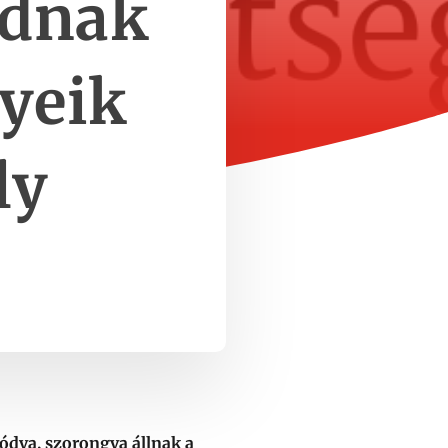
ódnak
gyeik
ly
gódva, szorongva állnak a