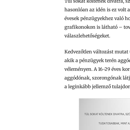
Túl sokat költenek divatra, 
hasonlóan az idén is ez volt 
évesek pénzügyekhez való hoz
grafikonokon is látható – tov
válaszlehetőségeket.
Kedvezőtlen változást mutat 
akik a pénzügyek terén aggó
véleményen. A 16-29 éves kor
aggódónak, szorongónak látjá
a leginkább jellemző tulajd