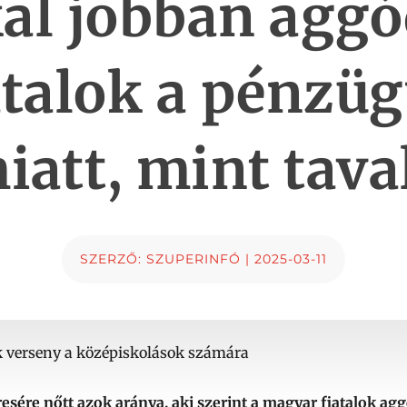
al jobban agg
atalok a pénzü
iatt, mint tava
SZERZŐ:
SZUPERINFÓ
|
2025-03-11
k verseny a középiskolások számára
resére nőtt azok aránya, aki szerint a magyar fiatalok ag