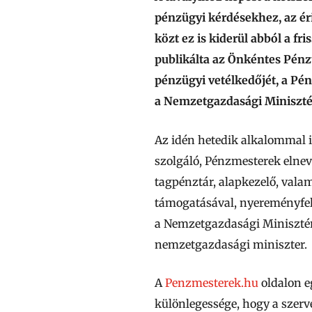
pénzügyi kérdésekhez, az éri
közt ez is kiderül abból a f
publikálta az Önkéntes Pénz
pénzügyi vetélkedőjét, a Pé
a Nemzetgazdasági Miniszté
Az idén hetedik alkalommal i
szolgáló, Pénzmesterek elne
tagpénztár, alapkezelő, vala
támogatásával, nyereményfela
a Nemzetgazdasági Miniszté
nemzetgazdasági miniszter.
A
Penzmesterek.hu
oldalon e
különlegessége, hogy a szer