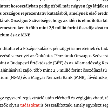
ntett korosztályban pedig tízből már négyen így látják sa
riss országos reprezentatív kutatásból, amelynek első ere
tárak Országos Szövetsége, hogy az idén is elindította k
nzmestereket. A több mint 2,5 millió forint összdíjazású
rium és az MNB.
ndította el a középiskolások pénzügyi ismereteinek és tud
vezésű versenyét az Önkéntes Pénztárak Országos Szövets
mint a Budapesti Értéktőzsde (BÉT) és az Államadósság K
jánlásával zajló, több mint 2,5 millió forint összdíjazá
rium (NGM) és a Magyar Nemzeti Bank (MNB), fővédnöke
gy egyszerű regisztráció után elérhető és végigjátszható, 
vezők olyan
tudástárat
is összeállítottak, amely egyrészt se