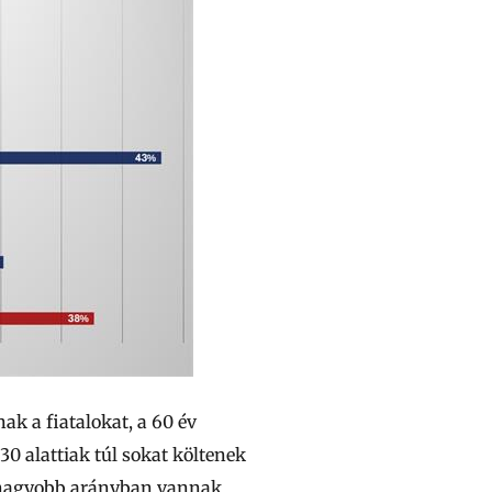
nak a fiatalokat, a 60 év
0 alattiak túl sokat költenek
l nagyobb arányban vannak