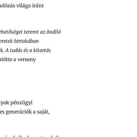
adózás világa iránt
ehetőséget teremt az önálló
eretek birtokában
 A tudás és a kitartás
tötte a verseny
lyok pénzügyi
es generációk a saját,