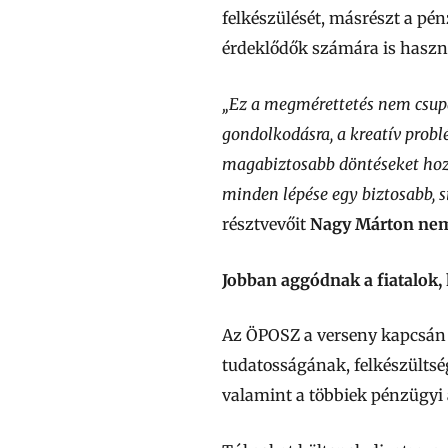
felkészülését, másrészt a pén
érdeklődők számára is haszn
„Ez a megmérettetés nem csupá
gondolkodásra, a kreatív prob
magabiztosabb döntéseket hozh
minden lépése egy biztosabb, s
résztvevőit
Nagy Márton nemz
Jobban aggódnak a fiatalok,
Az ÖPOSZ a verseny kapcsán 
tudatosságának, felkészültség
valamint a többiek pénzügyi a