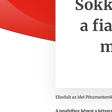
Sokk
a fi
m
Elindult az idei Pénzmestere
A tavalyihoz képest a kétsze