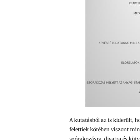
A kutatásból az is kiderült, h
felettiek körében viszont mi
szórakozásra, divatra és kü