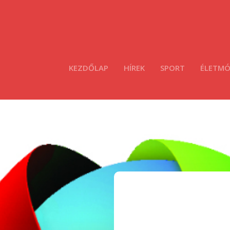
KEZDŐLAP
HÍREK
SPORT
ÉLETM