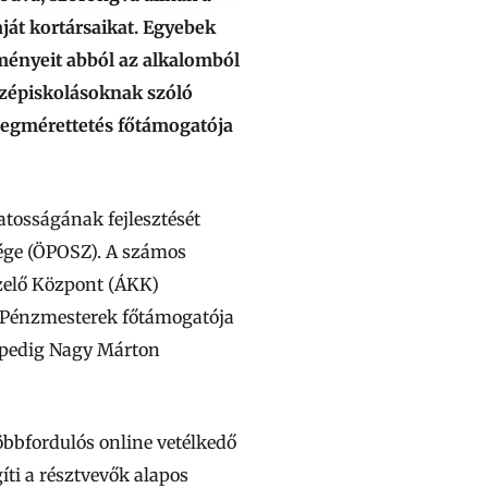
ját kortársaikat. Egyebek
dményeit abból az alkalomból
özépiskolásoknak szóló
 megmérettetés főtámogatója
atosságának fejlesztését
ége (ÖPOSZ). A számos
ezelő Központ (ÁKK)
sú Pénzmesterek főtámogatója
 pedig Nagy Márton
többfordulós online vetélkedő
gíti a résztvevők alapos