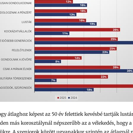
ogy átlaghoz képest az 50 év felettiek kevésbé tartják lustá
nden más korosztálynál népszerűbb az a vélekedés, hogy a 3
tyükre. A szeniorok között ugyanakkor szintén az átlagná