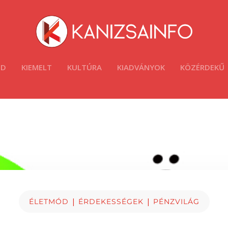
ÓD
KIEMELT
KULTÚRA
KIADVÁNYOK
KÖZÉRDEKŰ
|
|
ÉLETMÓD
ÉRDEKESSÉGEK
PÉNZVILÁG