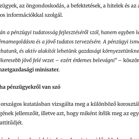
zügyek, az öngondoskodás, a befektetések, a hitelek és az 
os információkkal szolgál.
n a pénzügyi tudatosság fejlesztéséről szól, hanem egyben l
lémamegoldásra és a jövő tudatos tervezésére. A pénzügyi ism
atunk, és aktív alakítói lehetünk gazdasági környezetünknek.
ikeresebb jövő felé vezet – ezért érdemes belevágni”
– köszön
etgazdasági miniszter.
 ha pénzügyekről van szó
országos kutatásban vizsgálta meg a különböző korosztá
ének jellemzőit, illetve azt, hogy miként ítélik meg az egy
ttitűdjét.