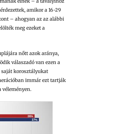
a mának élnek – a tavalyihoz
kérdezettek, amikor a 16-29
zont – ahogyan az az alábbi
elölték meg ezeket a
plájára nőtt azok aránya,
ödik válaszadó van ezen a
 saját korosztályukat
enerációban immár ezt tartják
a véleményen.