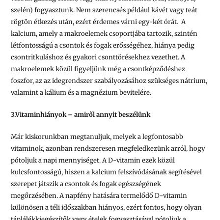
szelén) fogyasztunk. Nem szerencsés például kávét vagy teát
rögtön étkezés után, ezért érdemes várni egy-két órát. A
kalcium, amely a makroelemek csoportjába tartozik, szintén
létfontosságú a csontok és fogak erősségéhez, hiánya pedig
csontritkuláshoz és gyakori csonttörésekhez vezethet. A
makroelemek közül figyeljünk még a csontképződéshez
foszfor, az az idegrendszer szabályozásához szükséges nátrium,
valamint a kálium és a magnézium bevitelére.
3.Vitaminhiányok – amiről annyit beszélünk
Már kiskorunkban megtanuljuk, melyek a legfontosabb
vitaminok, azonban rendszeresen megfeledkezünk arról, hogy
pótoljuk a napi mennyiséget. A D-vitamin ezek közül
kulcsfontosságú, hiszen a kalcium felszívódásának segítésével
szerepet játszik a csontok és fogak egészségének
megőrzésében. A napfény hatására termelődő D-vitamin
különösen a téli időszakban hiányos, ezért fontos, hogy olyan
táplálékkiegészítők vagy ételek fogyasztásával pótoljuk a