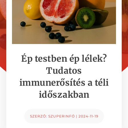
Ép testben ép lélek?
Tudatos
immunerősítés a téli
időszakban
SZERZŐ:
SZUPERINFÓ
|
2024-11-19