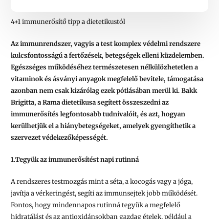
4+1 immunerősítő tipp a dietetikustól
Az immunrendszer, vagyis a test komplex védelmi rendszere
kulcsfontosságú a fertőzések, betegségek elleni küzdelemben.
Egészséges működéséhez természetesen nélkülözhetetlen a
vitaminok és ásványi anyagok megfelelő bevitele, támogatása
azonban nem csak kizárólag ezek pótlásában merül ki. Bakk
Brigitta, a Rama dietetikusa segített összeszedni az
immunerősítés legfontosabb tudnivalóit, és azt, hogyan
kerülhetjük el a hiánybetegségeket, amelyek gyengíthetik a
szervezet védekezőképességét.
1.Tegyük az immunerősítést napi rutinná
A rendszeres testmozgás mint a séta, a kocogás vagy a jóga,
javítja a vérkeringést, segíti az immunsejtek jobb működését.
Fontos, hogy mindennapos rutinná tegyük a megfelelő
hidratálást és az antioxidánsokban gazdag ételek, például a