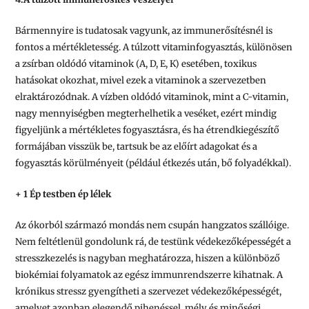
Bármennyire is tudatosak vagyunk, az immunerősítésnél is
fontos a mértékletesség. A túlzott vitaminfogyasztás, különösen
a zsírban oldódó vitaminok (A, D, E, K) esetében, toxikus
hatásokat okozhat, mivel ezek a vitaminok a szervezetben
elraktározódnak. A vízben oldódó vitaminok, mint a C-vitamin,
nagy mennyiségben megterhelhetik a veséket, ezért mindig
figyeljünk a mértékletes fogyasztásra, és ha étrendkiegészítő
formájában visszük be, tartsuk be az előírt adagokat és a
fogyasztás körülményeit (például étkezés után, bő folyadékkal).
+ 1 Ép testben ép lélek
Az ókorból származó mondás nem csupán hangzatos szállóige.
Nem feltétlenül gondolunk rá, de testünk védekezőképességét a
stresszkezelés is nagyban meghatározza, hiszen a különböző
biokémiai folyamatok az egész immunrendszerre kihatnak. A
krónikus stressz gyengítheti a szervezet védekezőképességét,
amelyet azonban elegendő pihenéssel, mély és minőségi