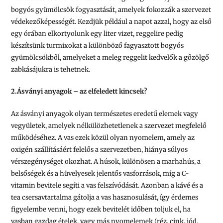
bogyós gyümölcsök fogyasztását, amelyek fokozzák a szervezet
védekezőképességét. Kezdjük például a napot azzal, hogy az első
egy órában elkortyolunk egy liter vizet, reggelire pedig
készítsünk turmixokat a különböző fagyasztott bogyós
gyümölcsökből, amelyeket a meleg reggelit kedvelők a gőzölgő
zabkásájukra is tehetnek.
2.Ásványi anyagok – az elfeledett kincsek?
Az ásványi anyagok olyan természetes eredetű elemek vagy
vegyületek, amelyek nélkülözhetetlenek a szervezet megfelelő
működéséhez. A vas ezek közül olyan nyomelem, amely az
oxigén szállításáért felelős a szervezetben, hiánya súlyos
vérszegénységet okozhat. A húsok, különösen a marhahús, a
belsőségek és a hüvelyesek jelentős vasforrások, míg a C-
vitamin bevitele segíti a vas felszívódását. Azonban a kávé és a
tea csersavtartalma gátolja a vas hasznosulását, így érdemes
figyelembe venni, hogy ezek bevitelét időben toljuk el, ha
vasban gazdag ételek, vagy más nyomelemek (réz, cink, jód,