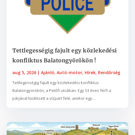
Tettlegességig fajult egy közlekedési
konfliktus Balatongyörökön !
aug 5, 2026
|
Ajánló
,
Autó-motor
,
Hírek
,
Rendőrség
Tettlegességig fajult egy közlekedési konfliktus
Balatongyörökön, a Petőfi utcában. Egy 53 éves férfi a
párjával biciklizett a vízpart felé, amikor egy...