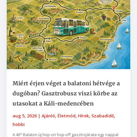
Miért érjen véget a balatoni hétvége a
dugóban? Gasztrobusz viszi körbe az
utasokat a Káli-medencében
aug 5, 2026
|
Ajánló
,
Életmód
,
Hírek
,
Szabadidő,
hobbi
A 46° Balaton új hop-on hop-off gasztrojárata egy nappal