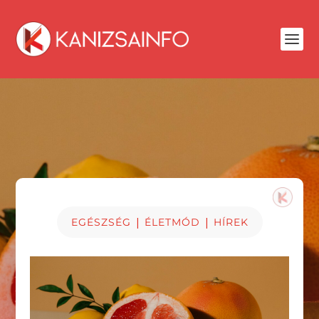
|
|
EGÉSZSÉG
ÉLETMÓD
HÍREK