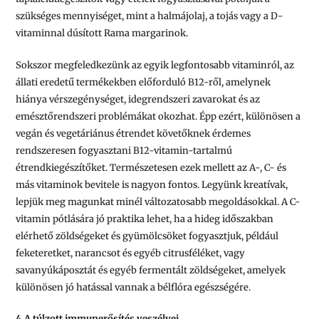
szükséges mennyiséget, mint a halmájolaj, a tojás vagy a D-
vitaminnal dúsított Rama margarinok.
Sokszor megfeledkezünk az egyik legfontosabb vitaminról, az
állati eredetű termékekben előforduló B12-ről, amelynek
hiánya vérszegénységet, idegrendszeri zavarokat és az
emésztőrendszeri problémákat okozhat. Épp ezért, különösen a
vegán és vegetáriánus étrendet követőknek érdemes
rendszeresen fogyasztani B12-vitamin-tartalmú
étrendkiegészítőket. Természetesen ezek mellett az A-, C- és
más vitaminok bevitele is nagyon fontos. Legyünk kreatívak,
lepjük meg magunkat minél változatosabb megoldásokkal. A C-
vitamin pótlására jó praktika lehet, ha a hideg időszakban
elérhető zöldségeket és gyümölcsöket fogyasztjuk, például
feketeretket, narancsot és egyéb citrusféléket, vagy
savanyúkáposztát és egyéb fermentált zöldségeket, amelyek
különösen jó hatással vannak a bélflóra egészségére.
4.A túlzott immunerősítés veszélyei