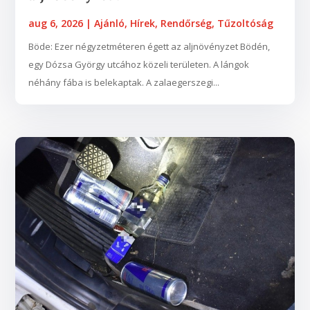
aug 6, 2026
|
Ajánló
,
Hírek
,
Rendőrség
,
Tűzoltóság
Böde: Ezer négyzetméteren égett az aljnövényzet Bödén,
egy Dózsa György utcához közeli területen. A lángok
néhány fába is belekaptak. A zalaegerszegi...