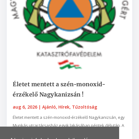
Életet mentett a szén-monoxid-
érzékelő Nagykanizsán !
aug 6, 2026
|
Ajánló
,
Hírek
,
Tűzoltóság
Életet mentett a szén-monoxid-érzékelő Nagykanizsán, egy
Munkás utcai társasház egyik lakásában péntek délután. A
készülék egy nyílt égésterű vízmelegítő...