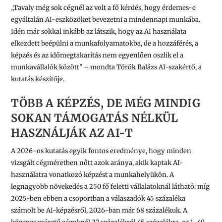
„Tavaly még sok cégnél az volt a fő kérdés, hogy érdemes-e
egyáltalán AI-eszközöket bevezetni a mindennapi munkába.
Idén már sokkal inkább az látszik, hogy az AI használata
elkezdett beépülni a munkafolyamatokba, de a hozzáférés, a
képzés és az időmegtakarítás nem egyenlően oszlik el a
munkavállalók között” – mondta Török Balázs AI-szakértő, a
kutatás készítője.
TÖBB A KÉPZÉS, DE MÉG MINDIG
SOKAN TÁMOGATÁS NÉLKÜL
HASZNÁLJÁK AZ AI-T
A 2026-os kutatás egyik fontos eredménye, hogy minden
vizsgált cégméretben nőtt azok aránya, akik kaptak AI-
használatra vonatkozó képzést a munkahelyükön. A
legnagyobb növekedés a 250 fő feletti vállalatoknál látható: míg
2025-ben ebben a csoportban a válaszadók 45 százaléka
számolt be AI-képzésről, 2026-ban már 68 százalékuk. A