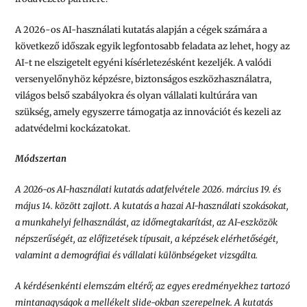
A 2026-os AI-használati kutatás alapján a cégek számára a
következő időszak egyik legfontosabb feladata az lehet, hogy az
AI-t ne elszigetelt egyéni kísérletezésként kezeljék. A valódi
versenyelőnyhöz képzésre, biztonságos eszközhasználatra,
világos belső szabályokra és olyan vállalati kultúrára van
szükség, amely egyszerre támogatja az innovációt és kezeli az
adatvédelmi kockázatokat.
Módszertan
A 2026-os AI-használati kutatás adatfelvétele 2026. március 19. és
május 14. között zajlott. A kutatás a hazai AI-használati szokásokat,
a munkahelyi felhasználást, az időmegtakarítást, az AI-eszközök
népszerűségét, az előfizetések típusait, a képzések elérhetőségét,
valamint a demográfiai és vállalati különbségeket vizsgálta.
A kérdésenkénti elemszám eltérő; az egyes eredményekhez tartozó
mintanagyságok a mellékelt slide-okban szerepelnek. A kutatás