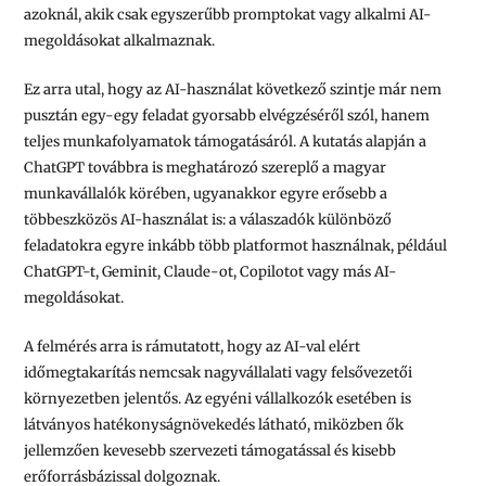
azoknál, akik csak egyszerűbb promptokat vagy alkalmi AI-
megoldásokat alkalmaznak.
Ez arra utal, hogy az AI-használat következő szintje már nem
pusztán egy-egy feladat gyorsabb elvégzéséről szól, hanem
teljes munkafolyamatok támogatásáról. A kutatás alapján a
ChatGPT továbbra is meghatározó szereplő a magyar
munkavállalók körében, ugyanakkor egyre erősebb a
többeszközös AI-használat is: a válaszadók különböző
feladatokra egyre inkább több platformot használnak, például
ChatGPT-t, Geminit, Claude-ot, Copilotot vagy más AI-
megoldásokat.
A felmérés arra is rámutatott, hogy az AI-val elért
időmegtakarítás nemcsak nagyvállalati vagy felsővezetői
környezetben jelentős. Az egyéni vállalkozók esetében is
látványos hatékonyságnövekedés látható, miközben ők
jellemzően kevesebb szervezeti támogatással és kisebb
erőforrásbázissal dolgoznak.