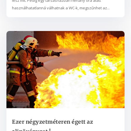
lesz mit. Pedig egy társasházban néhány óra alatt
használhatatlanná válhatnak a WC-k, megszűnhet az...
Ezer négyzetméteren égett az