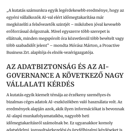
„A kutatás számunkra egyik legérdekesebb eredménye, hogy az
egyéni vállalkozók AI-val elért időmegtakarítása már
megközelíti a felsővezetők szintjét – miközben jóval kevesebb
erőforrással dolgoznak. Mivel egyszerre több szerepet is
ellátnak, minden megspórolt óra közvetlenül több bevételt vagy
több szabadidőt jelent” – mondta Mórász Márton, a Proactive
Business Zrt. alapítója és elnök-vezérigazgatója.
AZ ADATBIZTONSÁG ÉS AZ AI-
GOVERNANCE A KÖVETKEZŐ NAGY
VÁLLALATI KÉRDÉS
A kutatás egyik kiemelt témája az érzékeny személyes és
bizalmas céges adatok AI-eszközökben való használata volt. Az
eredmények alapján azok, akik ilyen információkat is bevonnak
AI-alapú munkafolyamataikba, nagyobb heti
időmegtakarításról számolnak be. Ez ugyanakkor komoly
adatvédelmi, jogosultságkezelési és ügyfélbizalmi kérdéseket is