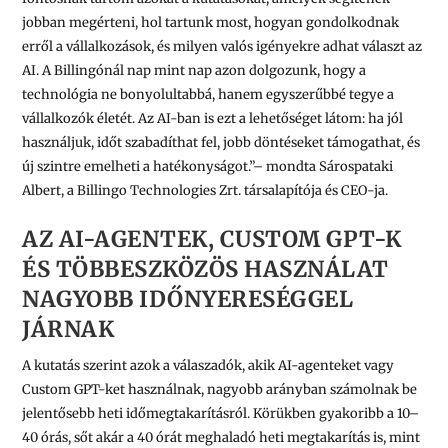
jobban megérteni, hol tartunk most, hogyan gondolkodnak
erről a vállalkozások, és milyen valós igényekre adhat választ az
AI. A Billingónál nap mint nap azon dolgozunk, hogy a
technológia ne bonyolultabbá, hanem egyszerűbbé tegye a
vállalkozók életét. Az AI-ban is ezt a lehetőséget látom: ha jól
használjuk, időt szabadíthat fel, jobb döntéseket támogathat, és
új szintre emelheti a hatékonyságot.”– mondta Sárospataki
Albert, a Billingo Technologies Zrt. társalapítója és CEO-ja.
AZ AI-AGENTEK, CUSTOM GPT-K
ÉS TÖBBESZKÖZÖS HASZNÁLAT
NAGYOBB IDŐNYERESÉGGEL
JÁRNAK
A kutatás szerint azok a válaszadók, akik AI-agenteket vagy
Custom GPT-ket használnak, nagyobb arányban számolnak be
jelentősebb heti időmegtakarításról. Körükben gyakoribb a 10–
40 órás, sőt akár a 40 órát meghaladó heti megtakarítás is, mint