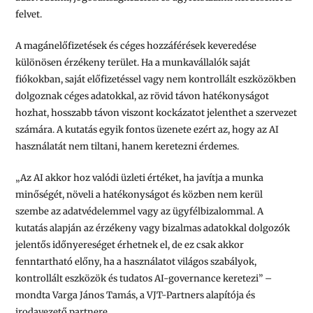
felvet.
A magánelőfizetések és céges hozzáférések keveredése
különösen érzékeny terület. Ha a munkavállalók saját
fiókokban, saját előfizetéssel vagy nem kontrollált eszközökben
dolgoznak céges adatokkal, az rövid távon hatékonyságot
hozhat, hosszabb távon viszont kockázatot jelenthet a szervezet
számára. A kutatás egyik fontos üzenete ezért az, hogy az AI
használatát nem tiltani, hanem keretezni érdemes.
„Az AI akkor hoz valódi üzleti értéket, ha javítja a munka
minőségét, növeli a hatékonyságot és közben nem kerül
szembe az adatvédelemmel vagy az ügyfélbizalommal. A
kutatás alapján az érzékeny vagy bizalmas adatokkal dolgozók
jelentős időnyereséget érhetnek el, de ez csak akkor
fenntartható előny, ha a használatot világos szabályok,
kontrollált eszközök és tudatos AI-governance keretezi” –
mondta Varga János Tamás, a VJT-Partners alapítója és
irodavezető partnere.