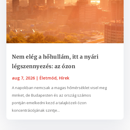
Nem elég a hőhullám, itt a nyári
légszennyezés: az ózon
aug 7, 2026
|
Életmód
,
Hírek
A napokban nemcsak a magas hőmérséklet visel meg
minket, de Budapesten és az ország számos
pontján emelkedni kezd a talajközeli ózon
koncentrációjának szintje...