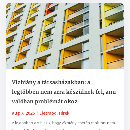
Vízhiány a társasházakban: a
legtöbben nem arra készülnek fel, ami
valóban problémát okoz
aug 7, 2026
|
Életmód
,
Hírek
A legtöbben azt hiszik, hogy vízhiány esetén csak inni nem