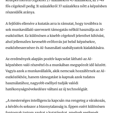
közepes méretű cégeknél 27 százalékról 45 százalékra, az 1–49
fős cégeknél pedig 31 százalékról 37 százalékra nőtt a képzésben
részesülők aránya.
A fejlődés ellenére a kutatás arra is rámutat, hogy továbbra is
sok munkavállaló szervezett támogatás nélkül használja az AI-
eszközöket. Ez különösen a kisebb cégeknél jelenthet kihívást,
ahol jellemzően kevesebb erőforrás jut belső képzésekre,
eszközbeszerzésre és AI-használati szabályzatok kialakítására.
Az eredmények alapján pozitív kapcsolat látható az AI-
képzésben való részvétel és a munkában megspórolt idő között.
Vagyis azok a munkavállalók, akik nemcsak hozzáférnek az AI-
eszközökhöz, hanem támogatást is kapnak azok tudatos
használatához, nagyobb eséllyel tudják valódi
hatékonyságnövekedésre váltani az új technológiát.
„A mesterséges intelligencia kapcsán ma rengeteg a várakozás,
a kérdés és sokszor a bizonytalanság is. Éppen ezért különösen
fontosnak tartom azokat a kutatásokat, amelyek segítenek