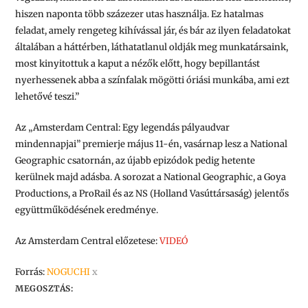
hiszen naponta több százezer utas használja. Ez hatalmas
feladat, amely rengeteg kihívással jár, és bár az ilyen feladatokat
általában a háttérben, láthatatlanul oldják meg munkatársaink,
most kinyitottuk a kaput a nézők előtt, hogy bepillantást
nyerhessenek abba a színfalak mögötti óriási munkába, ami ezt
lehetővé teszi.”
Az „Amsterdam Central: Egy legendás pályaudvar
mindennapjai” premierje május 11-én, vasárnap lesz a National
Geographic csatornán, az újabb epizódok pedig hetente
kerülnek majd adásba. A sorozat a National Geographic, a Goya
Productions, a ProRail és az NS (Holland Vasúttársaság) jelentős
együttműködésének eredménye.
Az Amsterdam Central előzetese:
VIDEÓ
Forrás:
NOGUCHI
x
MEGOSZTÁS: