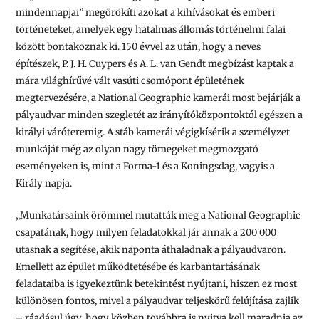
mindennapjai” megörökíti azokat a kihívásokat és emberi
történeteket, amelyek egy hatalmas állomás történelmi falai
között bontakoznak ki. 150 évvel az után, hogy a neves
építészek, P. J. H. Cuypers és A. L. van Gendt megbízást kaptak a
mára világhírűvé vált vasúti csomópont épületének
megtervezésére, a National Geographic kamerái most bejárják a
pályaudvar minden szegletét az irányítóközpontoktól egészen a
királyi váróteremig. A stáb kamerái végigkísérik a személyzet
munkáját még az olyan nagy tömegeket megmozgató
eseményeken is, mint a Forma-1 és a Koningsdag, vagyis a
Király napja.
„Munkatársaink örömmel mutatták meg a National Geographic
csapatának, hogy milyen feladatokkal jár annak a 200 000
utasnak a segítése, akik naponta áthaladnak a pályaudvaron.
Emellett az épület működtetésébe és karbantartásának
feladataiba is igyekeztünk betekintést nyújtani, hiszen ez most
különösen fontos, mivel a pályaudvar teljeskörű felújítása zajlik
– ráadásul úgy, hogy közben továbbra is nyitva kell maradnia az