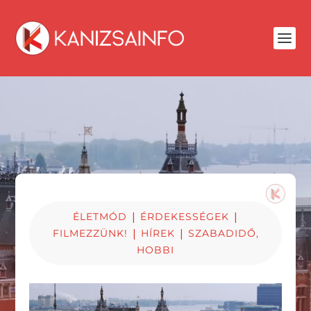
|
|
ÉLETMÓD
ÉRDEKESSÉGEK
|
|
FILMEZZÜNK!
HÍREK
SZABADIDŐ,
HOBBI