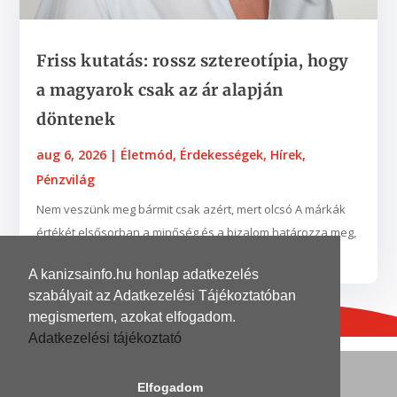
Friss kutatás: rossz sztereotípia, hogy
a magyarok csak az ár alapján
döntenek
aug 6, 2026
|
Életmód
,
Érdekességek
,
Hírek
,
Pénzvilág
Nem veszünk meg bármit csak azért, mert olcsó A márkák
értékét elsősorban a minőség és a bizalom határozza meg,
a hűség pedig leginkább a vásárlási...
A kanizsainfo.hu honlap adatkezelés
szabályait az Adatkezelési Tájékoztatóban
megismertem, azokat elfogadom.
Adatkezelési tájékoztató
© 2026
| Grafika és kivitelezés
DinoDinelli
Elfogadom