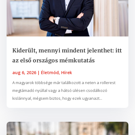
Kiderült, mennyi mindent jelenthet: itt
az első országos mémkutatás
aug 6, 2026
|
Életmód
,
Hírek
A magyarok többsége már találkozott a neten a rollerest
megtámadó nyúllal vagy a hátsó ülésen csodálkozó
kislánnyal, mégsem biztos, hogy ezek ugyanazt...