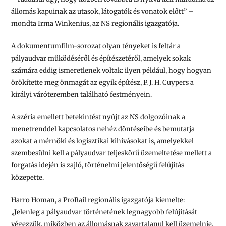
állomás kapuinak az utasok, látogatók és vonatok előtt” –
mondta Irma Winkenius, az NS regionális igazgatója.
A dokumentumfilm-sorozat olyan tényeket is feltár a
pályaudvar működéséről és építészetéről, amelyek sokak
számára eddig ismeretlenek voltak: ilyen például, hogy hogyan
örökítette meg önmagát az egyik építész, P. J. H. Cuypers a
királyi váróteremben található festményein.
A széria emellett betekintést nyújt az NS dolgozóinak a
menetrenddel kapcsolatos nehéz döntéseibe és bemutatja
azokat a mérnöki és logisztikai kihívásokat is, amelyekkel
szembesülni kell a pályaudvar teljeskörű üzemeltetése mellett a
forgatás idején is zajló, történelmi jelentőségű felújítás
közepette.
Harro Homan, a ProRail regionális igazgatója kiemelte:
„Jelenleg a pályaudvar történetének legnagyobb felújítását
végezzük, miközben az állomásnak zavartalanul kell üzemelnie,