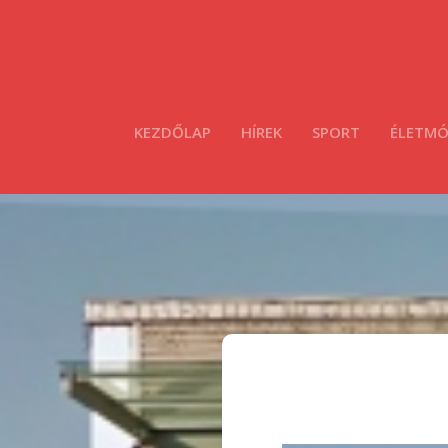
KEZDŐLAP
HÍREK
SPORT
ÉLETM