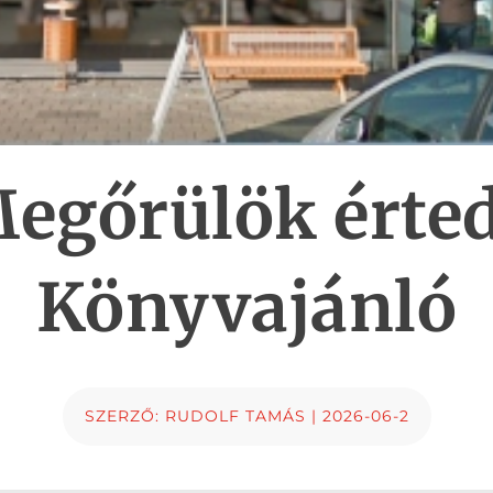
egőrülök érted
Könyvajánló
SZERZŐ:
RUDOLF TAMÁS
|
2026-06-2