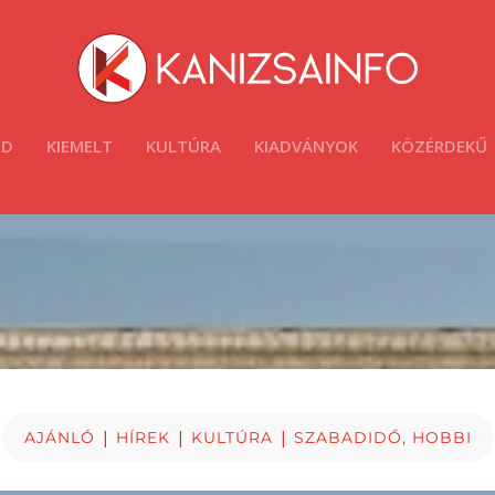
ÓD
KIEMELT
KULTÚRA
KIADVÁNYOK
KÖZÉRDEKŰ
|
|
|
AJÁNLÓ
HÍREK
KULTÚRA
SZABADIDŐ, HOBBI