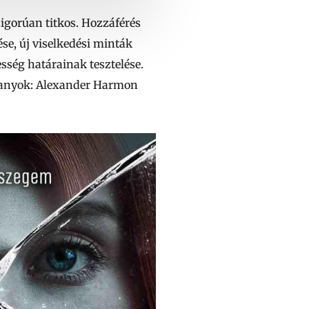
igorúan titkos. Hozzáférés
ése, új viselkedési minták
esség határainak tesztelése.
 alanyok: Alexander Harmon