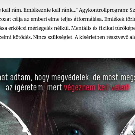
e kell rám. Emlékeznie kell ránk…” Agykontrollprogram: Sz
rozat célja az emberi elme teljes átformálása. Emlékek törl
ása erkölcsi mérlegelés nélkül. Mentális és fizikai tűrőkép
rzelmi kötődés. Nincs szükséglet. A kísérletben résztvevő