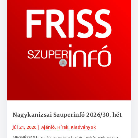
Nagykanizsai Szuperinfó 2026/30. hét
júl 21, 2026
|
Ajánló
,
Hírek
,
Kiadványok
MEGNÉZEM! https://szuperinfo.hu/ujsagok/nagykanizsa-