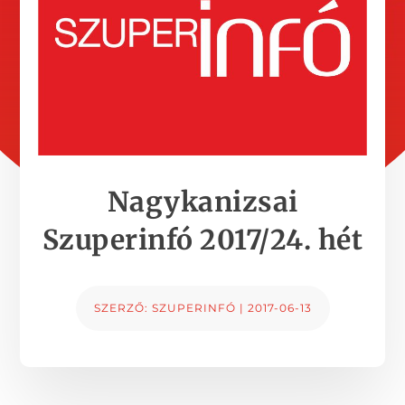
Nagykanizsai
Szuperinfó 2017/24. hét
SZERZŐ:
SZUPERINFÓ
|
2017-06-13