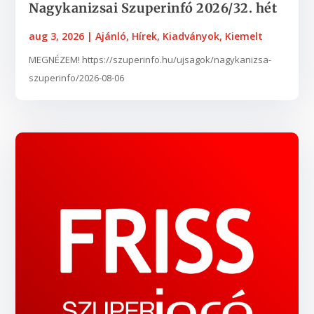
Nagykanizsai Szuperinfó 2026/32. hét
aug 3, 2026
|
Ajánló
,
Hírek
,
Kiadványok
,
Kiemelt
MEGNÉZEM! https://szuperinfo.hu/ujsagok/nagykanizsa-
szuperinfo/2026-08-06