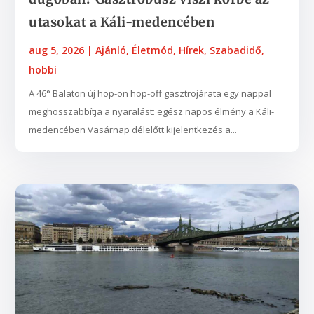
utasokat a Káli-medencében
aug 5, 2026
|
Ajánló
,
Életmód
,
Hírek
,
Szabadidő,
hobbi
A 46° Balaton új hop-on hop-off gasztrojárata egy nappal
meghosszabbítja a nyaralást: egész napos élmény a Káli-
medencében Vasárnap délelőtt kijelentkezés a...