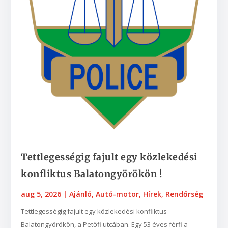
Tettlegességig fajult egy közlekedési
konfliktus Balatongyörökön !
aug 5, 2026
|
Ajánló
,
Autó-motor
,
Hírek
,
Rendőrség
Tettlegességig fajult egy közlekedési konfliktus
Balatongyörökön, a Petőfi utcában. Egy 53 éves férfi a