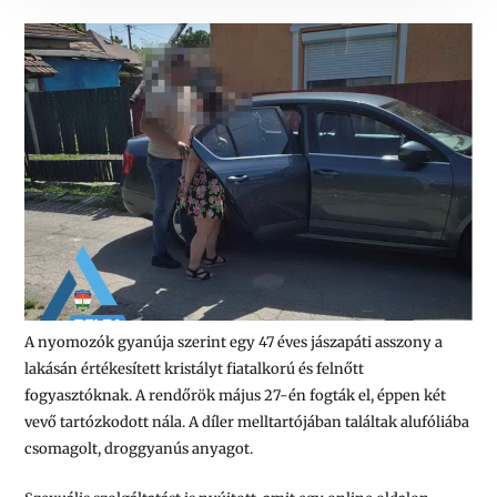
A nyomozók gyanúja szerint egy 47 éves jászapáti asszony a
lakásán értékesített kristályt fiatalkorú és felnőtt
fogyasztóknak. A rendőrök május 27-én fogták el, éppen két
vevő tartózkodott nála. A díler melltartójában találtak alufóliába
csomagolt, droggyanús anyagot.