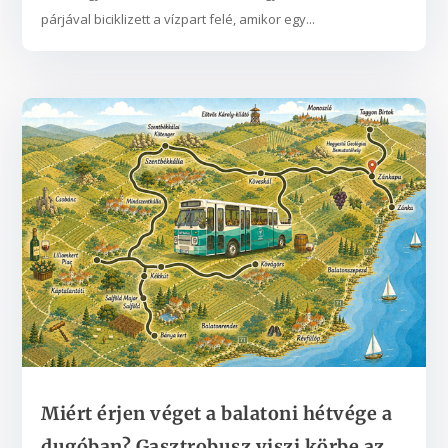
párjával biciklizett a vízpart felé, amikor egy...
Miért érjen véget a balatoni hétvége a
dugóban? Gasztrobusz viszi körbe az