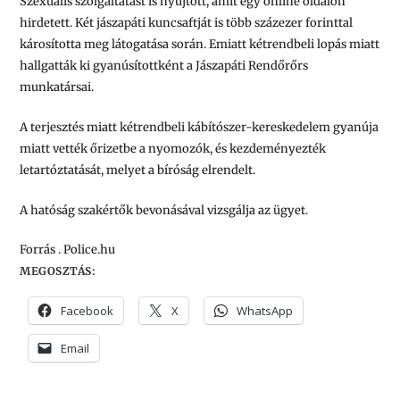
Szexuális szolgáltatást is nyújtott, amit egy online oldalon
hirdetett. Két jászapáti kuncsaftját is több százezer forinttal
károsította meg látogatása során. Emiatt kétrendbeli lopás miatt
hallgatták ki gyanúsítottként a Jászapáti Rendőrőrs
munkatársai.
A terjesztés miatt kétrendbeli kábítószer-kereskedelem gyanúja
miatt vették őrizetbe a nyomozók, és kezdeményezték
letartóztatását, melyet a bíróság elrendelt.
A hatóság szakértők bevonásával vizsgálja az ügyet.
Forrás . Police.hu
MEGOSZTÁS:
Facebook
X
WhatsApp
Email