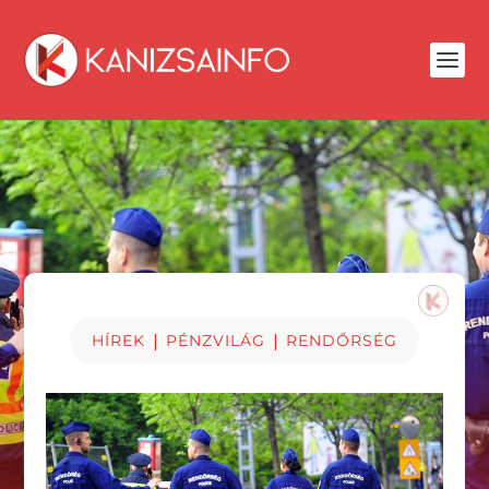
|
|
HÍREK
PÉNZVILÁG
RENDŐRSÉG