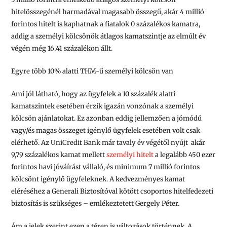
hitelösszegénél harmadával magasabb összegű, akár 4 millió
forintos hitelt is kaphatnak a fiatalok 0 százalékos kamatra,
addig a személyi kölcsönök átlagos kamatszintje az elmúlt év
végén még 16,41 százalékon állt.
Egyre több 10% alatti THM-ű személyi kölcsön van
Ami jól látható, hogy az ügyfelek a 10 százalék alatti
kamatszintek esetében érzik igazán vonzónak a személyi
kölcsön ajánlatokat. Ez azonban eddig jellemzően a jómódú
vagy/és magas összeget igénylő ügyfelek esetében volt csak
elérhető. Az UniCredit Bank már tavaly év végétől nyújt akár
9,79 százalékos kamat mellett
személyi hitelt
a legalább 450 ezer
forintos havi jóváírást vállaló, és minimum 7 millió forintos
kölcsönt igénylő ügyfeleknek. A kedvezményes kamat
eléréséhez a Generali Biztosítóval kötött csoportos hitelfedezeti
biztosítás is szükséges – emlékeztetett Gergely Péter.
Ám a jelek szerint ezen a téren is változások történnek. A