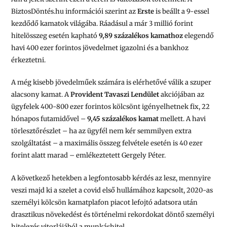
BiztosDöntés.hu információi szerint az
Erste
is beállt a 9-essel
kezdődő kamatok világába. Ráadásul a már 3 millió forint
hitelösszeg esetén kapható
9,89 százalékos kamathoz
elegendő
havi 400 ezer forintos jövedelmet igazolni és a bankhoz
érkeztetni.
A még kisebb jövedelműek számára is elérhetővé válik a szuper
alacsony kamat. A
Provident Tavaszi Lendület
akciójában az
ügyfelek 400-800 ezer forintos kölcsönt igényelhetnek fix, 22
hónapos futamidővel –
9,45 százalékos kamat
mellett. A havi
törlesztőrészlet – ha az ügyfél nem kér semmilyen extra
szolgáltatást – a maximális összeg felvétele esetén is 40 ezer
forint alatt marad – emlékeztetett Gergely Péter.
A következő hetekben a legfontosabb kérdés az lesz, mennyire
veszi majd ki a szelet a covid első hullámához kapcsolt, 2020-as
személyi kölcsön kamatplafon piacot lefojtó adatsora után
drasztikus növekedést és történelmi rekordokat döntő személyi
hitelezés vitorlájából a munkáshitel.