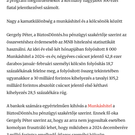
a program meghirdetésekor a kormány nagyjából 300 ezer
fiatal jelentkezővel számolt.
Nagy a kamatkülönbség a munkáshitel és a kölcsönök között
Gergely Péter, a BiztosDöntés.hu pénzügyi szakértője szerint az
összevetéshez érdemesebb az MNB hitelezési statisztikáit
használni. Az idei év első két hónapjában folyósított 8 000
Munkáshitel a 2024-es év, négyéves csúcsot jelentő 42,8 ezer
darabos január-februári személyi kölcsön folyósítás 18,7
százalékának felelne meg, a folyósított összeg tekintetében
ugyanakkor a 30 milliárd forintos kihelyezés a tavalyi 105,2
milliárd forintos abszolút csúcsot jelentő első kéthavi
kihelyezés 28,5 százalékára rúg.
A bankok számára egyértelműen kihívás a
Munkáshitel
a
BiztosDöntés.hu pénzügyi szakértője szerint. Ennek fő oka
Gergely Péter szerint az, hogy az arra nem jogosultak esetében
komolyan frusztráló lehet, hogy miközben a 2024 decemberére
3 millió forintra emelkedő átlagos személyi kölcsön