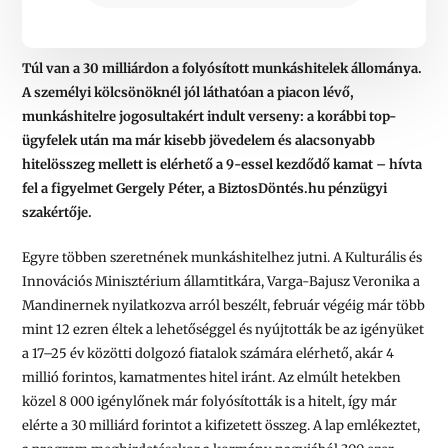
Túl van a 30 milliárdon a folyósított munkáshitelek állománya.
A személyi kölcsönöknél jól láthatóan a piacon lévő,
munkáshitelre jogosultakért indult verseny: a korábbi top-
ügyfelek után ma már kisebb jövedelem és alacsonyabb
hitelösszeg mellett is elérhető a 9-essel kezdődő kamat – hívta
fel a figyelmet Gergely Péter, a BiztosDöntés.hu pénzügyi
szakértője.
Egyre többen szeretnének munkáshitelhez jutni. A Kulturális és
Innovációs Minisztérium államtitkára, Varga-Bajusz Veronika a
Mandinernek nyilatkozva arról beszélt, február végéig már több
mint 12 ezren éltek a lehetőséggel és nyújtották be az igényüket
a 17–25 év közötti dolgozó fiatalok számára elérhető, akár 4
millió forintos, kamatmentes hitel iránt. Az elmúlt hetekben
közel 8 000 igénylőnek már folyósították is a hitelt, így már
elérte a 30 milliárd forintot a kifizetett összeg. A lap emlékeztet,