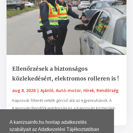
Ellenőrzések a biztonságos
közlekedésért, elektromos rolleren is !
aug 8, 2026
|
Ajánló
,
Autó-motor
,
Hírek
,
Rendőrség
Kaposvár főterét vették górcső alá az egyenruhások. A
Kaposvári Rendőrkapitányság és a Kaposvári Közterület-
felügyelet munkatársai augusztus 3-án...
A kanizsainfo.hu honlap adatkezelés
szabályait az Adatkezelési Tájékoztatóban