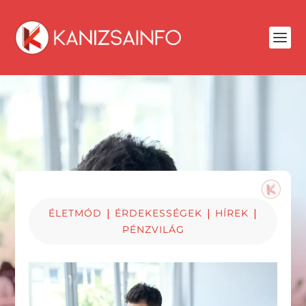
|
|
|
ÉLETMÓD
ÉRDEKESSÉGEK
HÍREK
PÉNZVILÁG