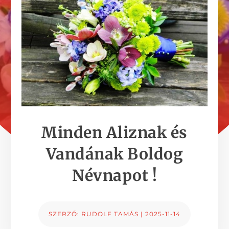
Minden Aliznak és
Vandának Boldog
Névnapot !
SZERZŐ:
RUDOLF TAMÁS
|
2025-11-14