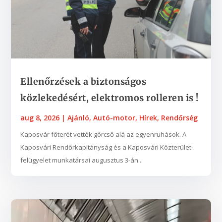
Ellenőrzések a biztonságos
közlekedésért, elektromos rolleren is !
aug 8, 2026
|
Ajánló
,
Autó-motor
,
Hírek
,
Rendőrség
Kaposvár főterét vették górcső alá az egyenruhások. A
Kaposvári Rendőrkapitányság és a Kaposvári Közterület-
felügyelet munkatársai augusztus 3-án...