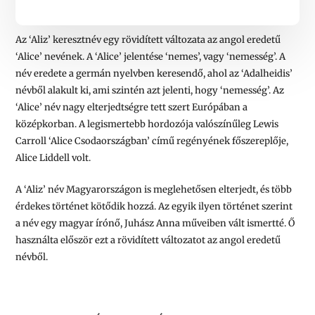
Az ‘Aliz’ keresztnév egy rövidített változata az angol eredetű
‘Alice’ nevének. A ‘Alice’ jelentése ‘nemes’, vagy ‘nemesség’. A
név eredete a germán nyelvben keresendő, ahol az ‘Adalheidis’
névből alakult ki, ami szintén azt jelenti, hogy ‘nemesség’. Az
‘Alice’ név nagy elterjedtségre tett szert Európában a
középkorban. A legismertebb hordozója valószínűleg Lewis
Carroll ‘Alice Csodaországban’ című regényének főszereplője,
Alice Liddell volt.
A ‘Aliz’ név Magyarországon is meglehetősen elterjedt, és több
érdekes történet kötődik hozzá. Az egyik ilyen történet szerint
a név egy magyar írónő, Juhász Anna műveiben vált ismertté. Ő
használta először ezt a rövidített változatot az angol eredetű
névből.