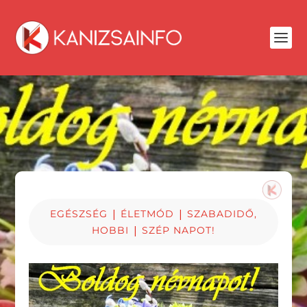
|
|
EGÉSZSÉG
ÉLETMÓD
SZABADIDŐ,
|
HOBBI
SZÉP NAPOT!