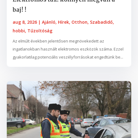
baj! !
aug 8, 2026
|
Ajánló
,
Hírek
,
Otthon
,
Szabadidő,
hobbi
,
Tűzoltóság
Az elmúlt években jelentősen megnövekedett az
ingatlanokban használt elektromos eszközök száma. Ezzel
gyakorlatilag potenciális veszélyforrásokat engedtünk be...