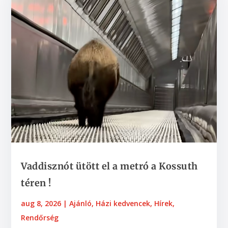
Vaddisznót ütött el a metró a Kossuth
téren !
aug 8, 2026
|
Ajánló
,
Házi kedvencek
,
Hírek
,
Rendőrség