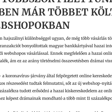
GBEN MÁR TÖBBET KÖ
EBSHOPOKBAN
 hajszálnyi különbséggel ugyan, de még több vásárlás t
ranzakciót bonyolítottak magyar bankkártyával hazai int
di webshopos vásárlással. Ennek megfelelően
a hazai onli
ék, ám ez az arány történelmi összevetésben drámai viss
.
– a koronavírus-járvány által felpörgetett online keresked
s részesedést tudtak felmutatni, sőt az új webshop-nyit
ázalékra tudott erősödni a hazai kiskereskedelem az onli
hez képest drámainak mondható a több mint 11 százalékpo