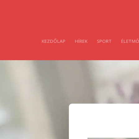
KEZDŐLAP
HÍREK
SPORT
ÉLETM