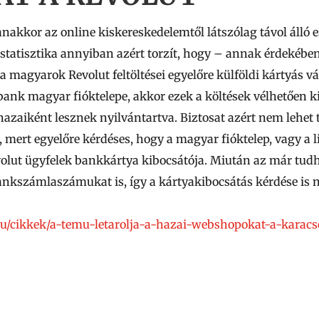
anakkor az online kiskereskedelemtől látszólag távol álló
statisztika annyiban azért torzít, hogy – annak érdekében
a magyarok Revolut feltöltései egyelőre külföldi kártyás v
bank magyar fióktelepe, akkor ezek a költések vélhetően ki
zaiként lesznek nyilvántartva. Biztosat azért nem lehet t
 mert egyelőre kérdéses, hogy a magyar fióktelep, vagy a 
lut ügyfelek bankkártya kibocsátója. Miután az már tudha
ankszámlaszámukat is, így a kártyakibocsátás kérdése is ny
.hu/cikkek/a-temu-letarolja-a-hazai-webshopokat-a-karac