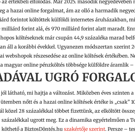
az értékbeli eltolódás. Már 2025. második negyedévében 
g a hazai online forgalmat, ám az olló a harmadik negyed
liárd
forintot költöttek külföldi internetes áruházakban,
 milliárd
forint alá, és
970 milliárd
forint alatt maradt. E
shopos költéseknek már csupán 44,9 százaléka marad belf
ban áll a korábbi évekkel. Ugyanezen módszertan szerint
zai webshopok részesedése az online költések értékében. N
a magyar online pénzköltés többsége külföldre áramlik – 
DÁVAL UGRÓ FORGAL
jól látható, mi hajtja a változást. Miközben éves szinten
ütemben nőtt és a hazai online költések értéke is „csak” 1
l közel 28 százalékkal többet fizettünk, az elköltött öss
 százalékkal ugrott meg. Ez a dinamika egyértelműen a T
 köthető a BiztosDöntés.hu
szakértője szerint
. Persze – te