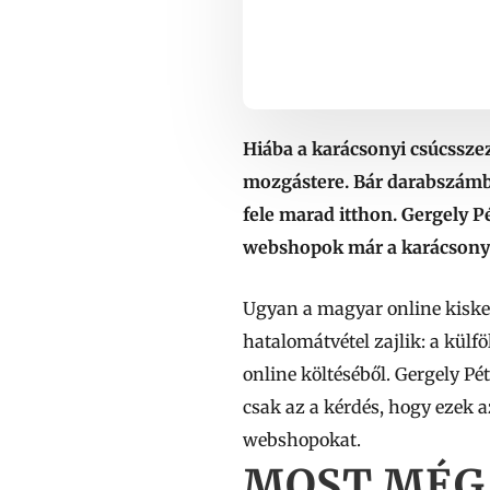
Hiába a karácsonyi csúcssze
mozgástere. Bár darabszámb
fele marad itthon. Gergely P
webshopok már a karácsonyi
Ugyan a magyar online kiske
hatalomátvétel zajlik: a kül
online költéséből. Gergely Pé
csak az a kérdés, hogy ezek a
webshopokat.
MOST MÉG 