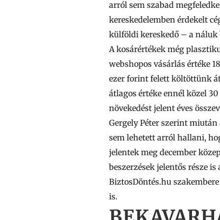
arról sem szabad megfeledkezn
kereskedelemben érdekelt cég
külföldi kereskedő – a náluk 
A kosárértékek még plasztik
webshopos vásárlás értéke
1
ezer
forint felett költöttünk
átlagos értéke ennél közel 3
növekedést jelent éves össze
Gergely Péter szerint miután 
sem lehetett arról hallani, h
jelentek meg december közep
beszerzések jelentős része i
BiztosDöntés.hu szakembere a
is.
BEKAVARH