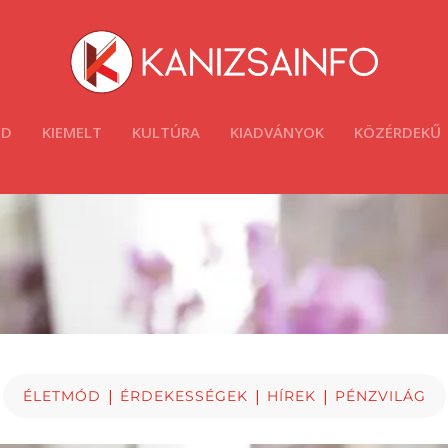
ÓD
KIEMELT
KULTÚRA
KIADVÁNYOK
KÖZÉRDEKŰ
|
|
|
ÉLETMÓD
ÉRDEKESSÉGEK
HÍREK
PÉNZVILÁG