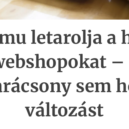
mu letarolja a 
webshopokat – 
arácsony sem h
változást