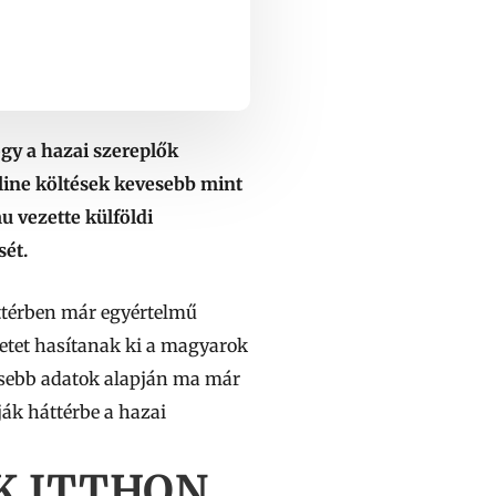
gy a hazai szereplők
ine költések kevesebb mint
u vezette külföldi
ét.
ttérben már egyértelmű
etet hasítanak ki a magyarok
rissebb adatok alapján ma már
ják háttérbe a hazai
 ITTHON,