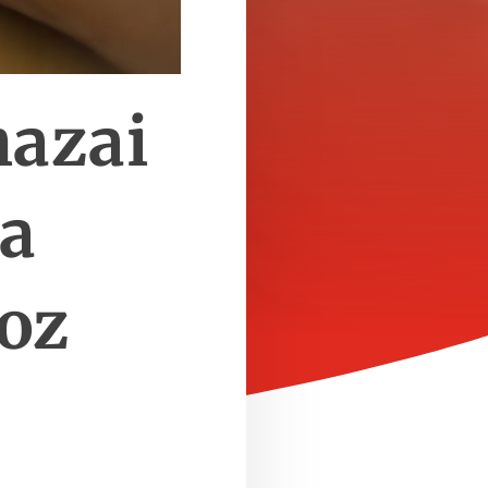
hazai
a
oz