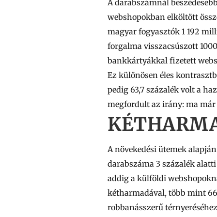
A darabszámnál beszédesebb 
webshopokban elköltött össze
magyar fogyasztók
1 192 mil
forgalma visszacsúszott
1000
bankkártyákkal fizetett web
Ez különösen éles kontraszt
pedig 63,7 százalék volt a ha
megfordult az irány: ma már 
KÉTHARMA
A növekedési ütemek alapján 
darabszáma 3 százalék alatti 
addig a külföldi webshopokná
kétharmadával, több mint 66
robbanásszerű térnyeréséhez