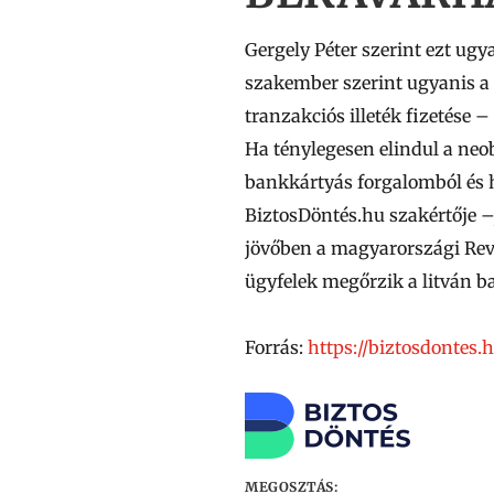
Gergely Péter szerint ezt ugy
szakember szerint ugyanis a 
tranzakciós illeték fizetése –
Ha ténylegesen elindul a neo
bankkártyás forgalomból és ha
BiztosDöntés.hu szakértője –,
jövőben a magyarországi Revo
ügyfelek megőrzik a litván b
Forrás:
https://biztosdontes
MEGOSZTÁS: