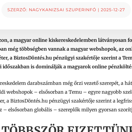
SZERZŐ:
NAGYKANIZSAI SZUPERINFÓ
|
2025-12-27
zon, a magyar online kiskereskedelemben látványosan fo
an még többségben vannak a magyar webshopok, az onl
éter, a BiztosDöntés.hu pénzügyi szakértője szerint a Tem
 időszakban is dominálják a magyarok online pénzköltés
reskedelem darabszámban még őrzi vezető szerepét, a há
földi webshopok – elsősorban a Temu – egyre nagyobb szel
ter, a BiztosDöntés.hu pénzügyi szakértője szerint a legf
z – elsősorban globális – szereplők milyen gyorsan szorít
TÖBBSZÖR FIZETTÜNK