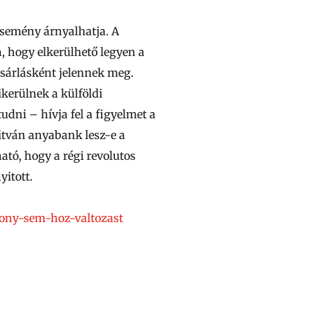
 esemény árnyalhatja. A
, hogy elkerülhető legyen a
ásárlásként jelennek meg.
kerülnek a külföldi
udni – hívja fel a figyelmet a
litván anyabank lesz-e a
tó, hogy a régi revolutos
itott.
sony-sem-hoz-valtozast