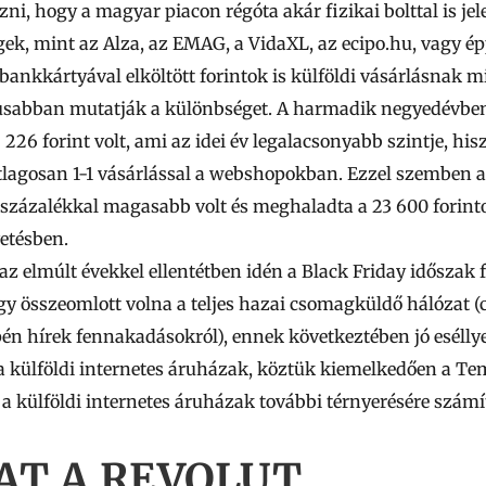
i, hogy a magyar piacon régóta akár fizikai bolttal is jel
ek, mint az Alza, az EMAG, a VidaXL, az ecipo.hu, vagy épp
bankkártyával elköltött forintok is külföldi vásárlásnak 
usabban mutatják a különbséget. A harmadik negyedévben
8 226
forint volt, ami az idei év legalacsonyabb szintje, hi
 átlagosan 1-1 vásárlással a webshopokban. Ezzel szemben
a
0 százalékkal magasabb volt és meghaladta a
23 600
forint
vetésben.
az elmúlt évekkel ellentétben idén a Black Friday időszak 
ogy összeomlott volna a teljes hazai csomagküldő hálózat (c
én hírek fennakadásokról), ennek következtében
jó esélly
s a külföldi internetes áruházak, köztük kiemelkedően a Te
 külföldi internetes áruházak további térnyerésére számí
AT A REVOLUT