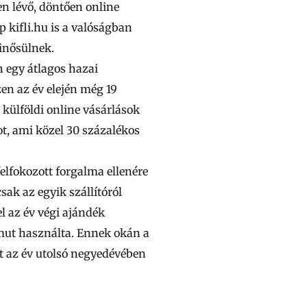
en lévő, döntően online
 kifli.hu is a valóságban
minősülnek.
 egy átlagos hazai
szen az év elején még
19
 külföldi online vásárlások
ot, ami közel 30 százalékos
felfokozott forgalma ellenére
sak az egyik szállítóról
el az év végi ajándék
mut használta.
Ennek okán a
t az év utolsó negyedévében