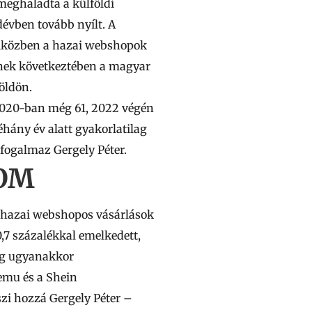
meghaladta a külföldi
évben tovább nyílt. A
 miközben a hazai webshopok
nnek következtében
a magyar
öldön.
 2020-ban még 61, 2022 végén
éhány év alatt gyakorlatilag
fogalmaz Gergely Péter.
OM
 a hazai webshopos vásárlások
0,7 százalékkal emelkedett,
zeg ugyanakkor
emu és a Shein
szi hozzá Gergely Péter –