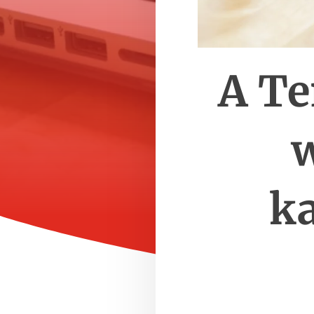
A Te
k