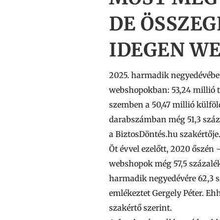
DE ÖSSZE
IDEGEN W
2025. harmadik negyedévében
webshopokban:
53,24 millió
t
szemben a
50,47 millió
külföl
darabszámban még 51,3 százal
a BiztosDöntés.hu szakértője
Öt évvel ezelőtt, 2020 őszén 
webshopok még 57,5 százaléko
harmadik negyedévére 62,3 sz
emlékeztet Gergely Péter. Eh
szakértő szerint.