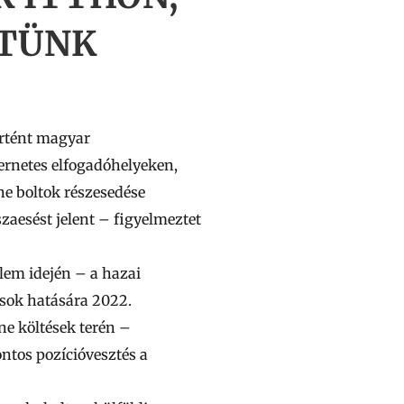
LTÜNK
örtént magyar
ernetes elfogadóhelyeken,
ne boltok részesedése
zaesést jelent
– figyelmeztet
elem idején – a hazai
ások hatására 2022.
ne költések terén –
ntos pozícióvesztés a