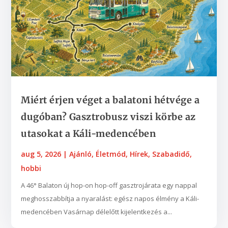
Miért érjen véget a balatoni hétvége a
dugóban? Gasztrobusz viszi körbe az
utasokat a Káli-medencében
aug 5, 2026
|
Ajánló
,
Életmód
,
Hírek
,
Szabadidő,
hobbi
A 46° Balaton új hop-on hop-off gasztrojárata egy nappal
meghosszabbítja a nyaralást: egész napos élmény a Káli-
medencében Vasárnap délelőtt kijelentkezés a...