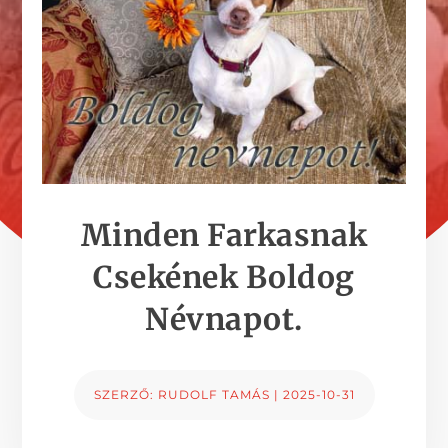
Minden Farkasnak
Csekének Boldog
Névnapot.
SZERZŐ:
RUDOLF TAMÁS
|
2025-10-31