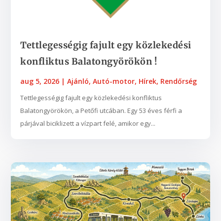
Tettlegességig fajult egy közlekedési
konfliktus Balatongyörökön !
aug 5, 2026
|
Ajánló
,
Autó-motor
,
Hírek
,
Rendőrség
Tettlegességig fajult egy közlekedési konfliktus
Balatongyörökön, a Petőfi utcában. Egy 53 éves férfi a
párjával biciklizett a vízpart felé, amikor egy...