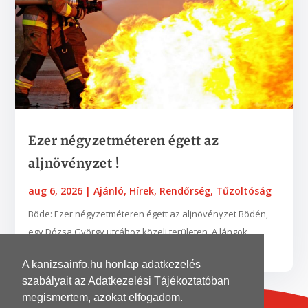
Ezer négyzetméteren égett az
aljnövényzet !
aug 6, 2026
|
Ajánló
,
Hírek
,
Rendőrség
,
Tűzoltóság
Böde: Ezer négyzetméteren égett az aljnövényzet Bödén,
egy Dózsa György utcához közeli területen. A lángok
néhány fába is belekaptak. A zalaegerszegi...
A kanizsainfo.hu honlap adatkezelés
szabályait az Adatkezelési Tájékoztatóban
megismertem, azokat elfogadom.