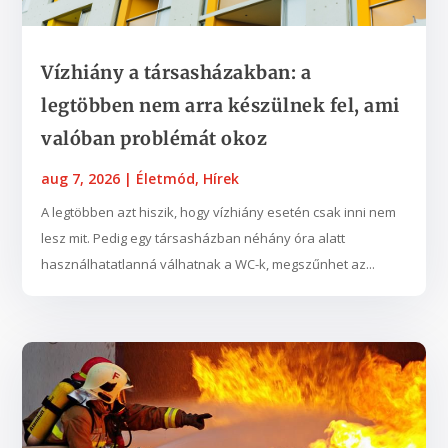
Vízhiány a társasházakban: a
legtöbben nem arra készülnek fel, ami
valóban problémát okoz
aug 7, 2026
|
Életmód
,
Hírek
A legtöbben azt hiszik, hogy vízhiány esetén csak inni nem
lesz mit. Pedig egy társasházban néhány óra alatt
használhatatlanná válhatnak a WC-k, megszűnhet az...