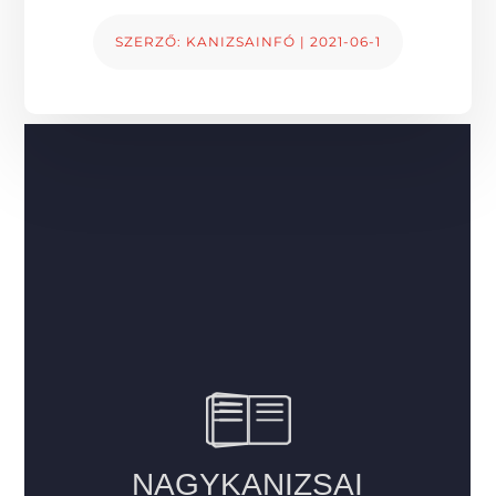
SZERZŐ:
KANIZSAINFÓ
|
2021-06-1