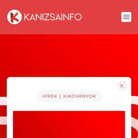
|
HÍREK
KIADVÁNYOK