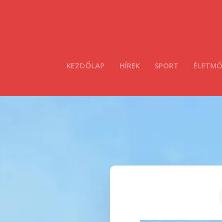
KEZDŐLAP
HÍREK
SPORT
ÉLETM