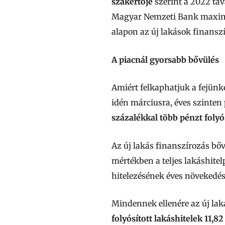
szakértője
szerint a 2022 tav
Magyar Nemzeti Bank maximum 
alapon az új lakások finansz
A piacnál gyorsabb bővülés
Amiért felkaphatjuk a fejünk
idén márciusra, éves szinten
százalékkal több pénzt foly
Az új lakás finanszírozás bő
mértékben a teljes lakáshitel
hitelezésének éves növekedése
Mindennek ellenére az új laká
folyósított lakáshitelek 11,8