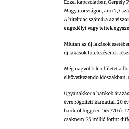
Ezzel kapcsolatban Gergely P
Magyarországon, ami 2,7 száz
A hitelpiac számára
az viszo
engedélyt vagy tettek egysze
Miután az új lakások esetében
új lakások hitelezésének rész
Még nagyobb lendületet adha
elkövetkezendő időszakban, á
Ugyanakkor a bankok árazása 
évre rögzített kamattal, 20 é
banktól függően 145 370 és 17
csaknem 5,5 millió forint diff