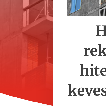
H
re
hit
keve