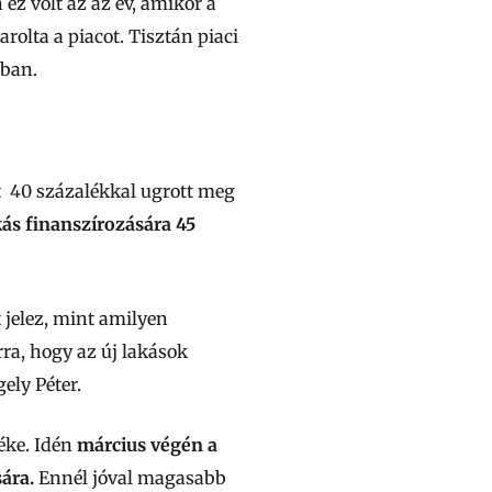
ez volt az az év, amikor a
olta a piacot. Tisztán piaci
sban.
st 40 százalékkal ugrott meg
kás finanszírozására 45
 jelez, mint amilyen
rra, hogy az új lakások
ely Péter.
déke. Idén
március végén a
sára.
Ennél jóval magasabb