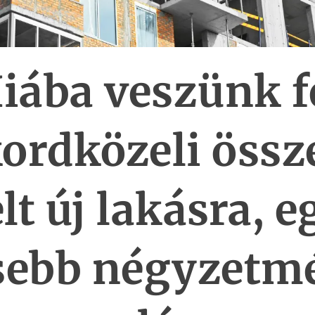
iába veszünk f
kordközeli össz
elt új lakásra, e
sebb négyzetmé