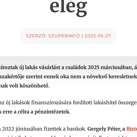
elég
SZERZŐ:
SZUPERINFÓ
|
2025-05-27
íroztak új lakás vásárlást a családok 2025 márciusában, 
szakértője szerint ennek oka nem a növekvő keresletnek
nak volt köszönhető.
az új lakások finanszírozására fordított lakáshitel összege
k erre a célra a pénzintézetek.
a 2022 júniusában fizettek a bankok.
Gergely Péter, a
Biz