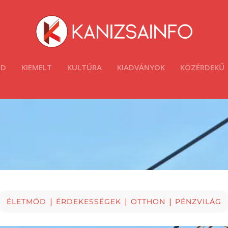
ÓD
KIEMELT
KULTÚRA
KIADVÁNYOK
KÖZÉRDEKŰ
|
|
|
ÉLETMÓD
ÉRDEKESSÉGEK
OTTHON
PÉNZVILÁG