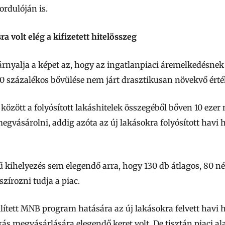
ordulóján is.
a volt elég a kifizetett hitelösszeg
 árnyalja a képet az, hogy az ingatlanpiaci áremelkedésne
50 százalékos bővülése nem járt drasztikusan növekvő érték
zött a folyósított lakáshitelek összegéből bőven 10 ezer n
megvásárolni, addig azóta az új lakásokra folyósított havi h
kihelyezés sem elegendő arra, hogy 130 db átlagos, 80 né
szírozni tudja a piac.
tett MNB program hatására az új lakásokra felvett havi h
s megvásárlására elegendő keret volt. De tisztán piaci ala