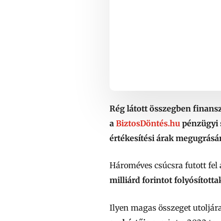
Rég látott összegben finansz
a
BiztosDöntés.hu
pénzügyi 
értékesítési árak megugrásá
Hároméves csúcsra futott fel 
milliárd forintot folyósította
Ilyen magas összeget utoljár