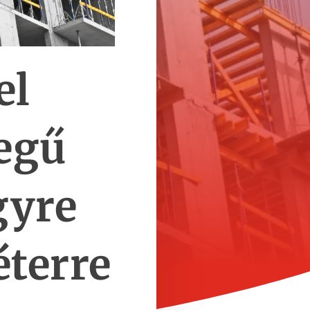
el
egű
gyre
terre