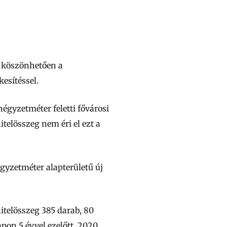
k köszönhetően a
esítéssel.
égyzetméter feletti fővárosi
itelösszeg nem éri el ezt a
gyzetméter alapterületű új
itelösszeg 385 darab, 80
pon 5 évvel ezelőtt, 2020.