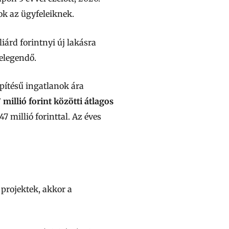
ok az ügyfeleiknek.
iárd forintnyi új lakásra
 elegendő.
pítésű ingatlanok ára
7 millió forint közötti átlagos
7 millió forinttal. Az éves
 projektek, akkor a