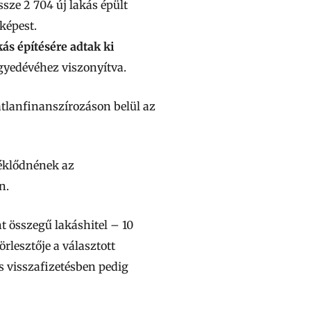
sze 2 704 új lakás épült
képest.
ás építésére adtak ki
gyedévéhez viszonyítva.
atlanfinanszírozáson belül az
séklődnének az
n.
t összegű lakáshitel – 10
rlesztője a választott
es visszafizetésben pedig