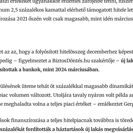
aszi értékeket ugyanakkor érdemes zárójelbe tenni, hiszen 
2,5 százalékos kamattal elérhető támogatott hitele letar
írozása 2021 őszén volt csak magasabb, mint idén márciu
et az az, hogy a folyósított hitelösszeg decemberhez képe
 pedig – figyelmeztet a BiztosDöntés.hu szakértője –
új la
ósítottak a bankok, mint 2024 márciusában.
vülésének üteme tehát öt százalékkal magasabb dinamikát
piac volumen változott. Utoljára tavaly nyáron volt példa a
 meghaladta volna a teljes piaci értéket – emlékeztet Gerg
sok finanszírozása a teljes hitelpiacnak továbbra is töre
2 százalékát fordították a háztartások új lakás megvásárlá