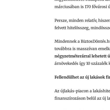
márciusában is 170 fővárosi ú
Persze, minden relatív, hisze
felvett hitelösszeg, mindössz
Mindennek a BiztosDöntés.hu 
továbbra is masszívan emelk
négyzetméterárral lehetett ú
árnövekedés így 10 százalék k
Fellendülhet az új lakások f
Az újlakás-piacon a lakáshite
finanszírozáson belül az új l