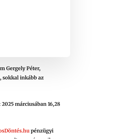
ám Gergely Péter,
, sokkal inkább az
:
2025 márciusában 16,28
tosDöntés.hu
pénzügyi