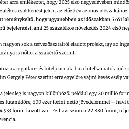
éter arra emlékeztet, hogy 2025 első negyedévében mindös
alékos csökkenést jelent az előző év azonos időszakához 
nt reménykeltő, hogy ugyanebben az időszakban 5 651 lak
rű bejelentést,
ami 25 százalékos növekedés 2024 első ne
 nagyon sok a tervezőasztalról eladott projekt, így az ing
aránya is nőhet a szakértő szerint.
tna az ingatlan- és hitelpiacnak, ha a hitelkamatok mér
m Gergely Péter szerint erre egyelőre vajmi kevés esély va
jelenleg is nagyon különböző: például egy 20 millió forin
ves futamidőre, 600 ezer forint nettó jövedelemmel – havi tö
4 933 forint között van. Ez havi szinten 22 880 forint, telj
erencia.