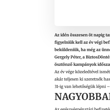
Az idén összesen öt napig t
figyelniük kell az év végi b
beküldeniük, ha még az ünnep
Gergely Péter, a BiztosDönté
ösztönző kampányok időszaka
Az év vége közeledtével ismé
akár teljesen ki szeretnék ha
31-ig van lehetőségük lépni –
NAGYOBBAK
Az egészségpénztári befizeté