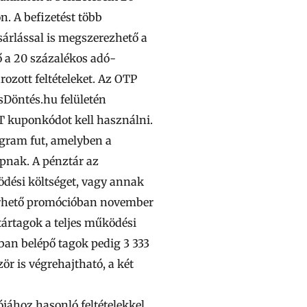
n. A befizetést több
ásárlással is megszerezhető a
ő a 20 százalékos adó-
rozott feltételeket. Az OTP
sDöntés.hu felületén
T kuponkódot kell használni.
ogram fut, amelyben a
apnak. A pénztár az
ödési költséget, vagy annak
lérhető promócióban november
ztártagok a teljes működési
ban belépő tagok pedig 3 333
r is végrehajtható, a két
jához hasonló feltételekkel,