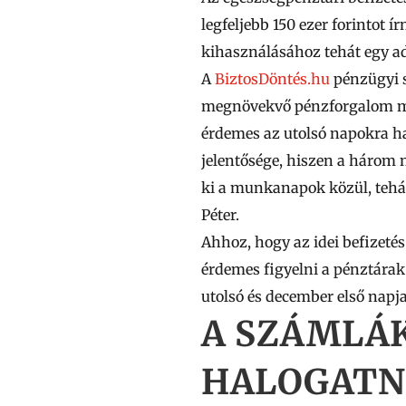
legfeljebb 150 ezer forintot 
kihasználásához tehát egy ado
A
BiztosDöntés.hu
pénzügyi s
megnövekvő pénzforgalom m
érdemes az utolsó napokra ha
jelentősége, hiszen a három
ki a munkanapok közül, tehát
Péter.
Ahhoz, hogy az idei befizeté
érdemes figyelni a pénztárak
utolsó és december első napja
A SZÁMLÁ
HALOGATN