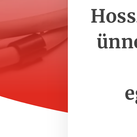
Hoss
ünne
e