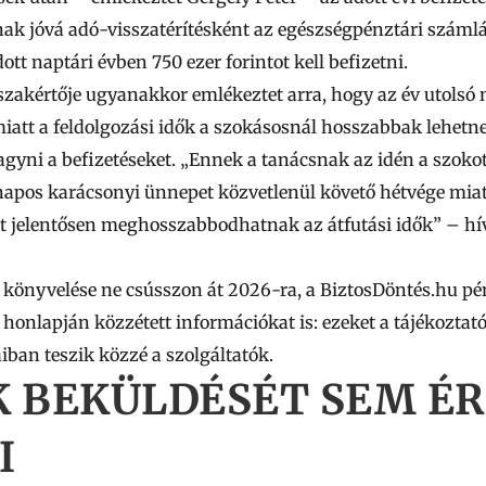
írnak jóvá adó-visszatérítésként az egészségpénztári száml
tt naptári évben 750 ezer forintot kell befizetni.
zakértője ugyanakkor emlékeztet arra, hogy az év utols
iatt
a feldolgozási idők a szokásosnál hosszabbak lehetne
gyni a befizetéseket.
„Ennek a tanácsnak az idén a szokot
 napos karácsonyi ünnepet közvetlenül követő hétvége mia
 jelentősen meghosszabbodhatnak az átfutási idők” – hívj
s könyvelése ne csússzon át 2026-ra, a BiztosDöntés.hu pé
 honlapján közzétett információkat is: ezeket a tájékozta
iban teszik közzé a szolgáltatók.
K BEKÜLDÉSÉT SEM É
I