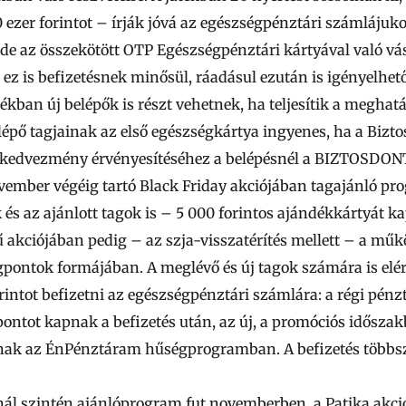
0 ezer forintot – írják jóvá az egészségpénztári számlájuko
ni, de az összekötött OTP Egészségpénztári kártyával való v
 ez is befizetésnek minősül, ráadásul ezután is igényelhet
ékban új belépők is részt vehetnek, ha teljesítik a meghatá
pő tagjainak az első egészségkártya ingyenes, ha a Bizto
A kedvezmény érvényesítéséhez a belépésnél a BIZTOSDON
ember végéig tartó Black Friday akciójában tagajánló pr
 és az ajánlott tagok is – 5 000 forintos ajándékkártyát k
kciójában pedig – az szja-visszatérítés mellett – a műk
ségpontok formájában. A meglévő és új tagok számára is e
forintot befizetni az egészségpénztári számlára: a régi pén
pontot kapnak a befizetés után, az új, a promóciós időszak
nak az ÉnPénztáram hűségprogramban. A befizetés többszö
nál
szintén ajánlóprogram fut novemberben, a Patika akció