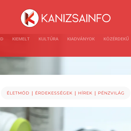
ÓD
KIEMELT
KULTÚRA
KIADVÁNYOK
KÖZÉRDEKŰ
|
|
|
ÉLETMÓD
ÉRDEKESSÉGEK
HÍREK
PÉNZVILÁG