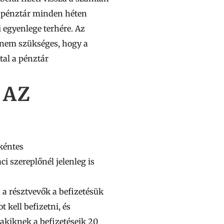
A pénztár minden héten
i egyenlege terhére. Az
 nem szükséges, hogy a
tal a pénztár
 AZ
nkéntes
ci szereplőnél jelenleg is
a résztvevők a befizetésük
t kell befizetni, és
 akiknek a befizetéseik 20