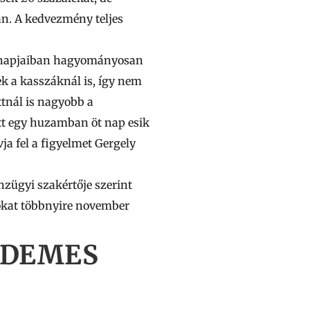
án.
A kedvezmény teljes
ó napjaiban hagyományosan
k a kasszáknál is, így nem
tnál is nagyobb a
tt egy huzamban öt nap esik
a fel a figyelmet Gergely
nzügyi szakértője szerint
tókat többnyire november
RDEMES