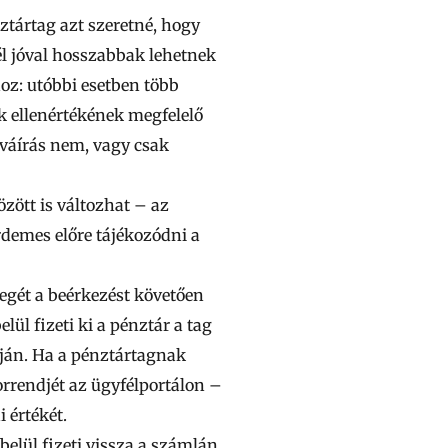
ztártag azt szeretné, hogy
él jóval hosszabbak lehetnek
hoz: utóbbi esetben több
k ellenértékének megfelelő
óváírás nem, vagy csak
zött is változhat
– az
rdemes előre tájékozódni a
egét a beérkezést követően
ül fizeti ki a pénztár a tag
áján. Ha a pénztártagnak
rrendjét az ügyfélportálon –
 értékét.
elül fizeti vissza a számlán