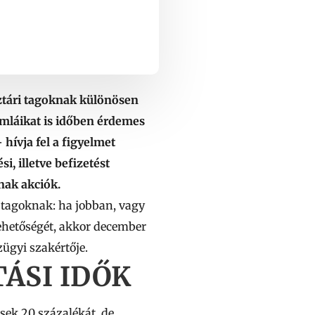
nztári tagoknak különösen
ámláikat is időben érdemes
hívja fel a figyelmet
, illetve befizetést
nak akciók.
 tagoknak: ha jobban, vagy
lehetőségét, akkor december
zügyi szakértője.
ÁSI IDŐK
ések 20 százalékát, de