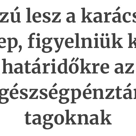
zú lesz a karác
p, figyelniük k
határidőkre az
gészségpénztá
tagoknak