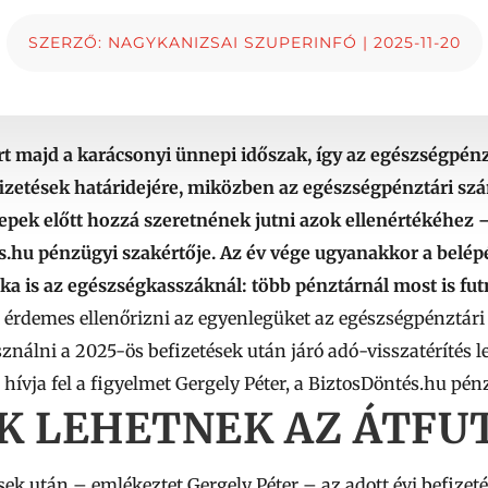
SZERZŐ:
NAGYKANIZSAI SZUPERINFÓ
|
2025-11-20
art majd a karácsonyi ünnepi időszak, így az egészségpé
efizetések határidejére, miközben az egészségpénztári sz
ek előtt hozzá szeretnének jutni azok ellenértékéhez – 
s.hu pénzügyi szakértője. Az év vége ugyanakkor a belépési
 is az egészségkasszáknál: több pénztárnál most is fut
t érdemes ellenőrizni az egyenlegüket az egészségpénztári
sználni a 2025-ös befizetések után járó adó-visszatérítés 
 hívja fel a figyelmet Gergely Péter, a BiztosDöntés.hu pén
 LEHETNEK AZ ÁTFUT
sek után – emlékeztet Gergely Péter –
az adott évi befizet