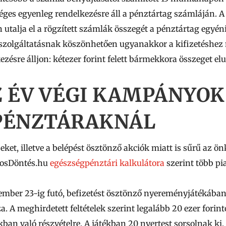
séges egyenleg rendelkezésre áll a pénztártag számláján. 
n utalja el a rögzített számlák összegét a pénztártag egyén
s szolgáltatásnak köszönhetően ugyanakkor a kifizetéshez
ezésre álljon: kétezer forint felett bármekkora összeget elu
 ÉV VÉGI KAMPÁNYOK
PÉNZTÁRAKNÁL
eket, illetve a belépést ösztönző akciók miatt is sűrű az ö
tosDöntés.hu
egészségpénztári kalkulátora
szerint több pia
mber 23-ig futó, befizetést ösztönző nyereményjátékában 
. A meghirdetett feltételek szerint legalább 20 ezer forinto
ban való részvételre. A játékban 20 nyertest sorsolnak ki,