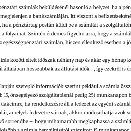
pénztári számlák beküldésénél hasonló a helyzet, ha a pén
 megjelenjen a bankszámláján. Itt viszont a befizetésekén
r, ha a pénztártag postán küldi be a számláit a szolgáltató
 a folyamat. Szintén
érdemes figyelni arra, hogy a számlá
az egészségpénztári számlán, hiszen ellenkező esetben a j
írás között eltelt időszak néhány nap és akár egy hónap kö
 általában hosszabbak az átfutási idők –, így ezekről is é
pján szereplő információk szerint például a számla össz
ebb 15, önsegélyező szolgáltatásnál pedig 25) munkanapon bel
lakcímre, ha rendelkezésre áll a fedezet az egyéni száml
ái, amelyek fedezetre várnak, akkor módosíthatja azok so
kvő sorrendbe –, hogy mihamarabb megkaphassa a számlái
később a számla benyújtásától számított 15 munkanapon b