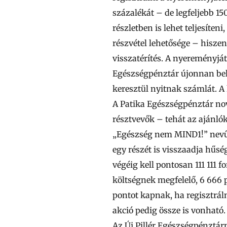
százalékát – de legfeljebb 15
részletben is lehet teljesíte
részvétel lehetősége – hiszen
visszatérítés. A nyereményját
Egészségpénztár újonnan belé
keresztül nyitnak számlát. 
A
Patika Egészségpénztár
nov
résztvevők – tehát az ajánlók
„Egészség nem MIND1!” nevű a
egy részét is visszaadja hű
végéig kell pontosan 111 111 
költségnek megfelelő, 6 666 
pontot kapnak, ha regisztrál
akció pedig össze is vonható.
Az
Új Pillér Egészségpénztár