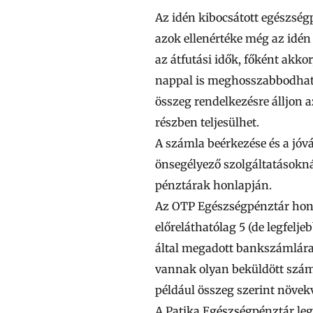
Az idén kibocsátott egészség
azok ellenértéke még az idén
az átfutási idők, főként akko
nappal is meghosszabbodhat
összeg rendelkezésre álljon 
részben teljesülhet.
A számla beérkezése és a jóvá
önsegélyező szolgáltatásoknál
pénztárak honlapján.
Az OTP Egészségpénztár honla
előreláthatólag 5 (de legfelj
által megadott bankszámlára/
vannak olyan beküldött száml
például összeg szerint növe
A Patika Egészségpénztár leg