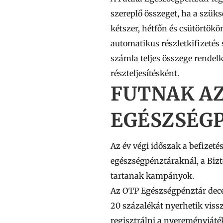
szereplő összeget, ha a szük
kétszer, hétfőn és csütörtökö
automatikus részletkifizeté
számla teljes összege rendelk
részteljesítésként.
FUTNAK AZ
EGÉSZSÉG
Az év végi időszak a befizetés
egészségpénztáraknál, a Biz
tartanak kampányok.
Az
OTP Egészségpénztár
dece
20 százalékát nyerhetik vissza
regisztrálni a nyereményjáték